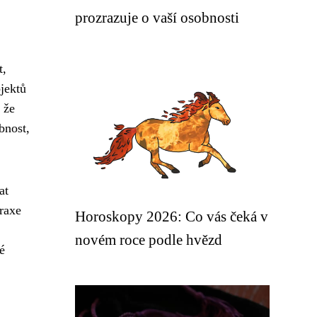
prozrazuje o vaší osobnosti
t,
jektů
 že
bnost,
at
raxe
Horoskopy 2026: Co vás čeká v
novém roce podle hvězd
é