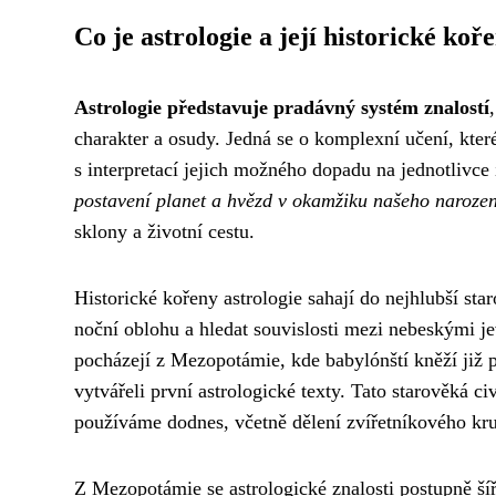
Co je astrologie a její historické koř
Astrologie představuje pradávný systém znalostí
charakter a osudy. Jedná se o komplexní učení, kter
s interpretací jejich možného dopadu na jednotlivce 
postavení planet a hvězd v okamžiku našeho narození
sklony a životní cestu.
Historické kořeny astrologie sahají do nejhlubší sta
noční oblohu a hledat souvislosti mezi nebeskými j
pocházejí z Mezopotámie, kde babylónští kněží již p
vytvářeli první astrologické texty. Tato starověká c
používáme dodnes, včetně dělení zvířetníkového kr
Z Mezopotámie se astrologické znalosti postupně šíř