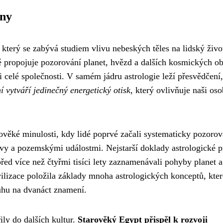
eny
, který se zabývá studiem vlivu nebeských těles na lidský živo
é propojuje pozorování planet, hvězd a dalších kosmických ob
i celé společnosti. V samém jádru astrologie leží přesvědčení,
 vytváří jedinečný energetický otisk
, který ovlivňuje naši oso
rověké minulosti, kdy lidé poprvé začali systematicky pozorov
evy a pozemskými událostmi. Nejstarší doklady astrologické p
řed více než čtyřmi tisíci lety zaznamenávali pohyby planet a
ivilizace položila základy mnoha astrologických konceptů, kter
uhu na dvanáct znamení.
ily do dalších kultur.
Starověký Egypt přispěl k rozvoji