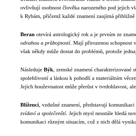
ovlivňují osobnost člověka narozeného pod jejich v
k Rybám, přičemž každé znamení zaujímá přibližně 
Beran
otevírá astrologický rok a je prvním ze zna
odvahou a průbojností
. Mají přirozenou schopnost v
však někdy může dostat do problémů, protože jednaj
Následuje
Býk
, zemské znamení charakterizované sta
spolehlivostí a láskou k pohodlí a materiálním věce
Jejich houževnatost může přerůst v tvrdohlavost, ale
Blíženci
, vzdušné znamení, představují komunikaci
zvídaví a společenští
. Jejich mysl neustále hledá no
komunikaci různým situacím, což z nich dělá vynika