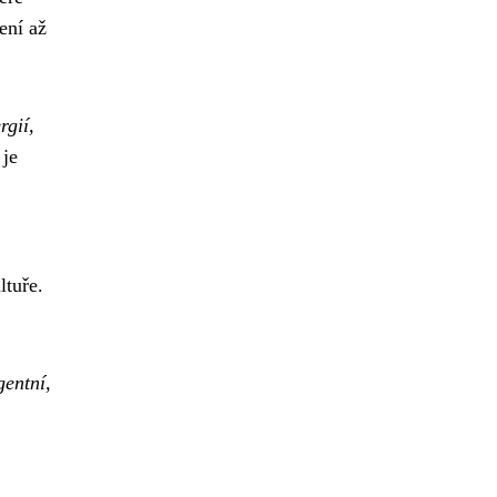
ení až
rgií,
 je
ltuře.
gentní,