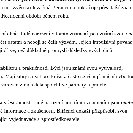
ládou. Zvěrokruh začíná Beranem a pokračuje přes další znam
třicetidenní období během roku.
mení ohně. Lidé narození v tomto znamení jsou známí svou
ene
ést ostatní a nebojí se čelit výzvám. Jejich impulsivní povaha
í dříve, než důkladně promyslí důsledky svých činů.
bilitou a praktičností. Býci jsou známí svou vytrvalostí,
m. Mají silný smysl pro krásu a často se věnují umění nebo ku
 zároveň z nich dělá spolehlivé partnery a přátele.
 a všestrannost. Lidé narození pod tímto znamením jsou
inteli
vé informace a zkušenosti. Blíženci dokáží přizpůsobit svou
jící vyjednavače a zprostředkovatele.