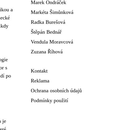
Marek Ondráček
ikou a
Markéta Šimůnková
decké
Radka Burešová
ikdy
Štěpán Bednář
Vendula Moravcová
Zuzana Říhová
ogie
or s
Kontakt
idí po
Reklama
Ochrana osobních údajů
Podmínky použití
 je
teré