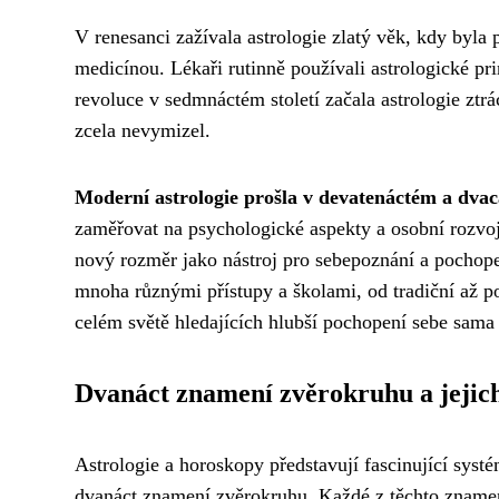
V renesanci zažívala astrologie zlatý věk, kdy byla
medicínou. Lékaři rutinně používali astrologické pr
revoluce v sedmnáctém století začala astrologie ztr
zcela nevymizel.
Moderní astrologie prošla v devatenáctém a dva
zaměřovat na psychologické aspekty a osobní rozvoj
nový rozměr jako nástroj pro sebepoznání a pochope
mnoha různými přístupy a školami, od tradiční až po
celém světě hledajících hlubší pochopení sebe sama
Dvanáct znamení zvěrokruhu a jejich
Astrologie a horoskopy představují fascinující systém
dvanáct znamení zvěrokruhu. Každé z těchto znam