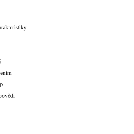
rakteristiky
í
mením
op
dpovědi