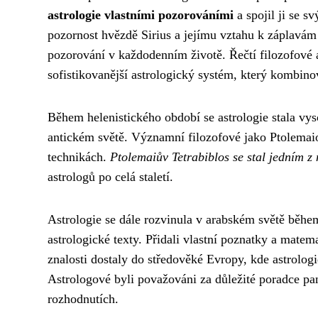
astrologie vlastními pozorováními
a spojil ji se 
pozornost hvězdě Sirius a jejímu vztahu k záplavám
pozorování v každodenním životě. Řečtí filozofové a
sofistikovanější astrologický systém, který kombinova
Během helenistického období se astrologie stala vys
antickém světě. Významní filozofové jako Ptolemaios
technikách.
Ptolemaiův Tetrabiblos se stal jedním z 
astrologů po celá staletí.
Astrologie se dále rozvinula v arabském světě během 
astrologické texty. Přidali vlastní poznatky a matem
znalosti dostaly do středověké Evropy, kde astrolog
Astrologové byli považováni za důležité poradce pa
rozhodnutích.