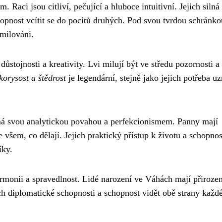
aci jsou citliví, pečující a hluboce intuitivní. Jejich silná
chopnost vcítit se do pocitů druhých. Pod svou tvrdou schránko
 milováni.
stojnosti a kreativity. Lvi milují být ve středu pozornosti a
korysost a štědrost
je legendární, stejně jako jejich potřeba uz
á svou analytickou povahou a perfekcionismem. Panny mají
e všem, co dělají. Jejich praktický přístup k životu a schopnos
íky.
rmonii a spravedlnost. Lidé narození ve Váhách mají přiroze
ich diplomatické schopnosti a schopnost vidět obě strany každ