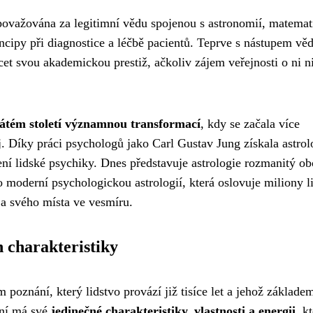
 považována za legitimní vědu spojenou s astronomií, matemat
incipy při diagnostice a léčbě pacientů. Teprve s nástupem vě
ácet svou akademickou prestiž, ačkoliv zájem veřejnosti o ni n
cátém století významnou transformací
, kdy se začala více
. Díky práci psychologů jako Carl Gustav Jung získala astrol
ní lidské psychiky. Dnes představuje astrologie rozmanitý ob
 moderní psychologickou astrologií, která oslovuje miliony l
 a svého místa ve vesmíru.
 charakteristiky
 poznání, který lidstvo provází již tisíce let a jehož základem
ení má své
jedinečné charakteristiky, vlastnosti a energii
, k