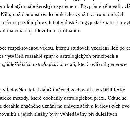
svým bohatým náboženským systémem. Egypťané věnovali zvlá
 Nilu, což demonstrovalo praktické využití astronomických
 učenci později převzali babylónské a egyptské znalosti a vyt
l matematiku, filozofii a spiritualitu.
oce respektovanou vědou, kterou studovali vzdělaní lidé po 
 vytvářeli rozsáhlé spisy o astrologických principech a
nejdůležitějších astrologických textů
, který ovlivnil generace
středověku, kde islámští učenci zachovali a rozšířili řecké
atické metody, které obohatily astrologickou praxi. Odtud se
ie dosáhla značného uznání na univerzitách a královských dvo
novníků a jejich služby byly vyhledávány při důležitých