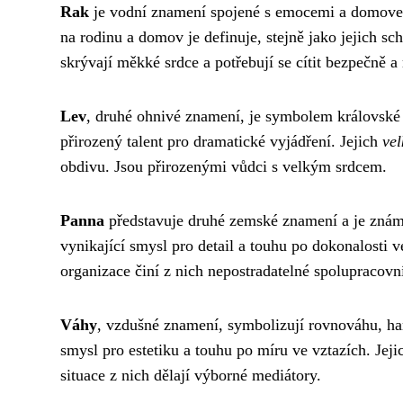
Rak
je vodní znamení spojené s emocemi a domovem. R
na rodinu a domov je definuje, stejně jako jejich s
skrývají měkké srdce a potřebují se cítit bezpečně a
Lev
, druhé ohnivé znamení, je symbolem královské dů
přirozený talent pro dramatické vyjádření. Jejich
vel
obdivu. Jsou přirozenými vůdci s velkým srdcem.
Panna
představuje druhé zemské znamení a je znám
vynikající smysl pro detail a touhu po dokonalosti v
organizace činí z nich nepostradatelné spolupracovn
Váhy
, vzdušné znamení, symbolizují rovnováhu, ha
smysl pro estetiku a touhu po míru ve vztazích. Jej
situace z nich dělají výborné mediátory.