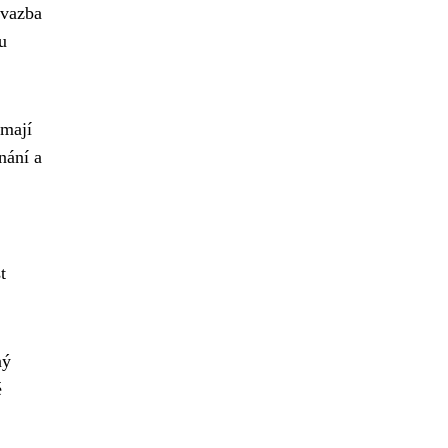
 vazba
u
 mají
nání a
t
ný
é