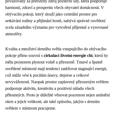
považovány za přirozený zdroj pozitivní síly, která podporuje
harmonii, zdraví a prosperitu všech obyvatel domácnosti. V
obývacím pokoji, který slouží jako centrální prostor pro
setkávání rodiny a přijímání hostů, nabývá správné osvětlení
zcela zásadního významu pro vytvoření příjemné a vyrovnané
atmosféry.
Kvalita a množství denního světla vstupujícího do obývacího
pokoje přímo souvisí s
cirkulací životní energie chi
, která by
měla prostorem plynout volně a přirozeně. Tmavé a špatně
osvětlené místnosti mají tendenci zadržovat stagnující energii,
což může vést k pocitům únavy, deprese a celkové
nevyváženosti. Naopak prostor zaplavený přirozeným světlem
podporuje aktivitu, kreativitu a pozitivní náladu všech
přítomných. Proto je důležité věnovat pozornost nejen umístění
oken a jejich velikosti, ale také způsobu, jakým s denním
světlem v místnosti pracujeme.