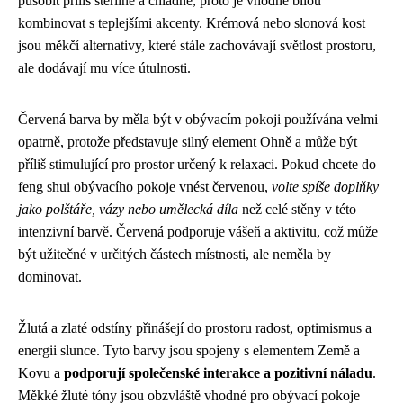
působit příliš sterilně a chladně, proto je vhodné bílou
kombinovat s teplejšími akcenty. Krémová nebo slonová kost
jsou měkčí alternativy, které stále zachovávají světlost prostoru,
ale dodávají mu více útulnosti.
Červená barva by měla být v obývacím pokoji používána velmi
opatrně, protože představuje silný element Ohně a může být
příliš stimulující pro prostor určený k relaxaci. Pokud chcete do
feng shui obývacího pokoje vnést červenou,
volte spíše doplňky
jako polštáře, vázy nebo umělecká díla
než celé stěny v této
intenzivní barvě. Červená podporuje vášeň a aktivitu, což může
být užitečné v určitých částech místnosti, ale neměla by
dominovat.
Žlutá a zlaté odstíny přinášejí do prostoru radost, optimismus a
energii slunce. Tyto barvy jsou spojeny s elementem Země a
Kovu a
podporují společenské interakce a pozitivní náladu
.
Měkké žluté tóny jsou obzvláště vhodné pro obývací pokoje