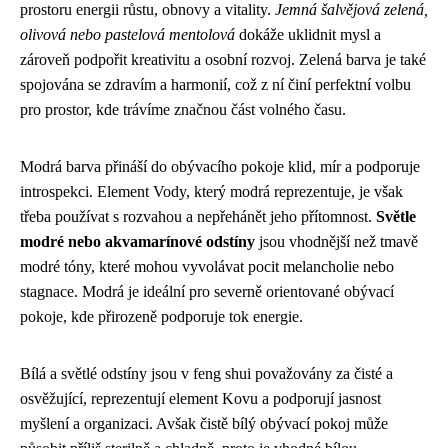
prostoru energii růstu, obnovy a vitality.
Jemná šalvějová zelená,
olivová nebo pastelová mentolová
dokáže uklidnit mysl a
zároveň podpořit kreativitu a osobní rozvoj. Zelená barva je také
spojována se zdravím a harmonií, což z ní činí perfektní volbu
pro prostor, kde trávíme značnou část volného času.
Modrá barva přináší do obývacího pokoje klid, mír a podporuje
introspekci. Element Vody, který modrá reprezentuje, je však
třeba používat s rozvahou a nepřehánět jeho přítomnost.
Světle
modré nebo akvamarínové odstíny
jsou vhodnější než tmavě
modré tóny, které mohou vyvolávat pocit melancholie nebo
stagnace. Modrá je ideální pro severně orientované obývací
pokoje, kde přirozeně podporuje tok energie.
Bílá a světlé odstíny jsou v feng shui považovány za čisté a
osvěžující, reprezentují element Kovu a podporují jasnost
myšlení a organizaci. Avšak čistě bílý obývací pokoj může