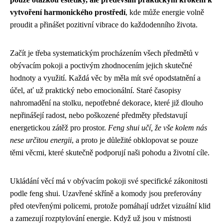
vytvoření harmonického prostředí
, kde může energie volně
proudit a přinášet pozitivní vibrace do každodenního života.
Začít je třeba systematickým procházením všech předmětů v
obývacím pokoji a poctivým zhodnocením jejich skutečné
hodnoty a využití. Každá věc by měla mít své opodstatnění a
účel, ať už praktický nebo emocionální. Staré časopisy
nahromadění na stolku, nepotřebné dekorace, které již dlouho
nepřinášejí radost, nebo poškozené předměty představují
energetickou zátěž pro prostor.
Feng shui učí, že vše kolem nás
nese určitou energii
, a proto je důležité obklopovat se pouze
těmi věcmi, které skutečně podporují naši pohodu a životní cíle.
Ukládání věcí má v obývacím pokoji své specifické zákonitosti
podle feng shui. Uzavřené skříně a komody jsou preferovány
před otevřenými policemi, protože pomáhají udržet vizuální klid
a zamezují rozptylování energie. Když už jsou v místnosti