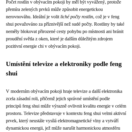
Počet rostlin v obývacím pokoji by měl být vyvážený, protože
přemíra zelených prvků může způsobit energetickou
nerovnováhu. Ideální je volit
liché počty rostlin
, což je v feng
shui považováno za příznivější než sudé počty. Rostliny by také
neměly blokovat přirozené cesty pohybu po místnosti ani bránit
proudění světla z oken, které je dalším důležitým zdrojem
pozitivní energie chi v obývacím pokoji.
Umístění televize a elektroniky podle feng
shui
V moderním obývacím pokoji hraje televize a další elektronika
zcela zásadní roli, přičemž jejich správné umístění podle
principů feng shui může výrazně ovlivnit kvalitu energie v celém
prostoru. Televize představuje v kontextu feng shui velmi aktivní
prvek, který neustále vysílá elektromagnetické vlny a vytváří
dynamickou energii, jež může narušit harmonickou atmosféru