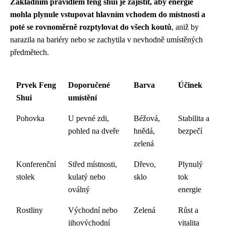
Základním pravidlem feng shui je zajistit, aby energie
mohla plynule vstupovat hlavním vchodem do místnosti a
poté se rovnoměrně rozptylovat do všech koutů
, aniž by
narazila na bariéry nebo se zachytila v nevhodně umístěných
předmětech.
Prvek Feng
Doporučené
Barva
Účinek
Shui
umístění
Pohovka
U pevné zdi,
Béžová,
Stabilita a
pohled na dveře
hnědá,
bezpečí
zelená
Konferenční
Střed místnosti,
Dřevo,
Plynulý
stolek
kulatý nebo
sklo
tok
oválný
energie
Rostliny
Východní nebo
Zelená
Růst a
jihovýchodní
vitalita