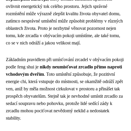
ovlivnit energetický tok celého prostoru. Jejich správné
rozmístění může výrazně zlepšit kvalitu života obyvatel domu,
zatímco nesprávné umístění může způsobit problémy v různých
oblastech života. Proto je nezbytné věnovat pozornost nejen
tomu, kde zrcadla v obývacím pokoji umístíme, ale také tomu,
co se v nich odráží a jakou velikost mají.
Základním pravidlem při umísťování zrcadel v obývacím pokoji
podle feng shui je
nikdy neumisťovat zrcadlo přímo naproti
vchodovým dveřím
. Toto umístění způsobuje, že pozitivní
energie chi, která vstupuje do místnosti, se okamžitě odráží zpět
ven, aniž by měla možnost cirkulovat v prostoru a přinášet tak
prospěch obyvatelům. Stejně tak je nevhodné umístit zrcadlo za
sedací soupravu nebo pohovku, protože lidé sedící zády k
zrcadlu mohou pociťovat nevědomý neklid a nedostatek
stability.