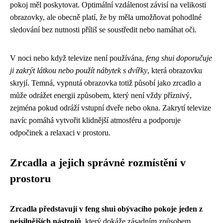
pokoj měl poskytovat. Optimální vzdálenost závisí na velikosti
obrazovky, ale obecně platí, že by měla umožňovat pohodlné
sledování bez nutnosti příliš se soustředit nebo namáhat oči.
V noci nebo když televize není používána,
feng shui doporučuje
ji zakrýt látkou nebo použít nábytek s dvířky
, která obrazovku
skryjí. Temná, vypnutá obrazovka totiž působí jako zrcadlo a
může odrážet energii způsobem, který není vždy příznivý,
zejména pokud odráží vstupní dveře nebo okna. Zakrytí televize
navíc pomáhá vytvořit klidnější atmosféru a podporuje
odpočinek a relaxaci v prostoru.
Zrcadla a jejich správné rozmístění v
prostoru
Zrcadla představují v feng shui obývacího pokoje jeden z
nejsilnějších nástrojů
, který dokáže zásadním způsobem