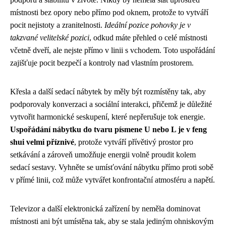
místnosti bez opory nebo přímo pod oknem, protože to vytváří
pocit nejistoty a zranitelnosti.
Ideální pozice pohovky je v
takzvané velitelské pozici
, odkud máte přehled o celé místnosti
včetně dveří, ale nejste přímo v linii s vchodem. Toto uspořádání
zajišťuje pocit bezpečí a kontroly nad vlastním prostorem.
Křesla a další sedací nábytek by měly být rozmístěny tak, aby
podporovaly konverzaci a sociální interakci, přičemž je důležité
vytvořit harmonické seskupení, které nepřerušuje tok energie.
Uspořádání nábytku do tvaru písmene U nebo L je v feng
shui velmi příznivé
, protože vytváří přívětivý prostor pro
setkávání a zároveň umožňuje energii volně proudit kolem
sedací sestavy. Vyhněte se umísťování nábytku přímo proti sobě
v přímé linii, což může vytvářet konfrontační atmosféru a napětí.
Televizor a další elektronická zařízení by neměla dominovat
místnosti ani být umístěna tak, aby se stala jediným ohniskovým