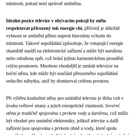
místnosti, pokud není správně umístěna.
Ideální pozice televize v obývacím pokoji by měla
respektovat přirozený tok energie chi
, přičemž je důležité
vyhnout se umístění přímo naproti hlavnímu vchodu do
místnosti. Takové uspořádání způsobuje, že vstupující energie
okamžitě naráží na elektronické zařízení a může být narušena
nebo odražena zpět, což brání jejímu harmonickému proudění
celým prostorem. Mnohem vhodnější je umístit televizor na
boční stěnu, kde může být součástí přirozeného uspořádání
sedacího nábytku, aniž by dominoval celému prostoru.
Při výběru konkrétní stěny pro umístění televize je třeba vzít v
úvahu světové strany a jejich energetické vlastnosti.
Severní
stěna je tradičně spojována s prvkem vody a kariérou
, což může
být vhodné pro umístění elektroniky, jelikož televize a další
zařízení jsou spojována s prvkem ohně a vody, které spolu