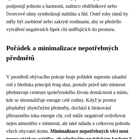
podporují jednotu a harmonii, zatímco obdélníkové nebo
čtvercové rámy symbolizují stabilitu a řád. Ostré rohy rámů by
měly být zaoblené nebo zakryté rostlinami, aby se předešlo
vytváření negativních šipek chi směřujících do prostoru.
Pořádek a minimalizace nepotřebných
předmětů
V prostředí obývacího pokoje hraje pořádek naprosto zásadní
roli z hlediska principů feng shui, protože právě tato místnost
představuje centrum společenského života domácnosti a místo,
kde se shromažďuje energie celé rodiny. Když je prostor
přeplněný zbytečnými předměty, dochází k blokování
přirozeného toku energie chi, což může negativně ovlivňovat
nejen atmosféru v místnosti, ale také náladu a celkovou pohodu
všech obyvatel domu.
Minimalizace nepotřebných věcí není
pouze otázkou estetiky, ale především praktickým krokem k