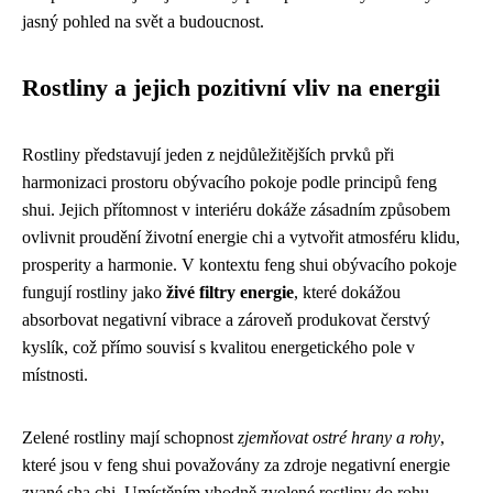
jasný pohled na svět a budoucnost.
Rostliny a jejich pozitivní vliv na energii
Rostliny představují jeden z nejdůležitějších prvků při
harmonizaci prostoru obývacího pokoje podle principů feng
shui. Jejich přítomnost v interiéru dokáže zásadním způsobem
ovlivnit proudění životní energie chi a vytvořit atmosféru klidu,
prosperity a harmonie. V kontextu feng shui obývacího pokoje
fungují rostliny jako
živé filtry energie
, které dokážou
absorbovat negativní vibrace a zároveň produkovat čerstvý
kyslík, což přímo souvisí s kvalitou energetického pole v
místnosti.
Zelené rostliny mají schopnost
zjemňovat ostré hrany a rohy
,
které jsou v feng shui považovány za zdroje negativní energie
zvané sha chi. Umístěním vhodně zvolené rostliny do rohu