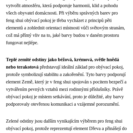
vytvořit atmosféru, která podporuje harmonii, klid a pohodu
všech obyvatel domácnosti. Při výběru správných barev pro
feng shui obývací pokoj je třeba vycházet z principů pěti
elementů a zohlednit orientaci místnosti vůči světovým stranám,
což má přímý vliv na to, jaké barvy budou v daném prostoru
fungovat nejlépe.
Teplé zemité odstíny jako béžová, krémová, světle hnědá
nebo terakotová
představují ideální základ pro obývací pokoj,
protože symbolizují stabilitu a zakořenění. Tyto barvy podporují
element Země, který je v feng shui spojován s pocitem bezpečí a
vytvářením pevných vztahů mezi rodinnými příslušníky. Právě
obývací pokoj je místem setkávání, proto je důležité, aby barvy
podporovaly otevřenou komunikaci a vzájemné porozumění.
Zelené odstíny jsou dalším vynikajícím výběrem pro feng shui
obývací pokoj, protože reprezentují element Dřeva a přinášejí do