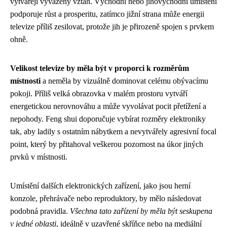
vytvářejí vyvážený vztah. Východní nebo jihovýchodní umístění
podporuje růst a prosperitu, zatímco jižní strana může energii
televize příliš zesilovat, protože jih je přirozeně spojen s prvkem
ohně.
Velikost televize by měla být v proporci k rozměrům
místnosti
a neměla by vizuálně dominovat celému obývacímu
pokoji. Příliš velká obrazovka v malém prostoru vytváří
energetickou nerovnováhu a může vyvolávat pocit přetížení a
nepohody. Feng shui doporučuje vybírat rozměry elektroniky
tak, aby ladily s ostatním nábytkem a nevytvářely agresivní focal
point, který by přitahoval veškerou pozornost na úkor jiných
prvků v místnosti.
Umístění dalších elektronických zařízení, jako jsou herní
konzole, přehrávače nebo reproduktory, by mělo následovat
podobná pravidla.
Všechna tato zařízení by měla být seskupena
v jedné oblasti
, ideálně v uzavřené skříňce nebo na mediální