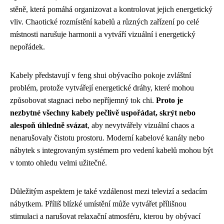
stěně, která pomáhá organizovat a kontrolovat jejich energetický
vliv. Chaotické rozmístění kabelů a různých zařízení po celé
místnosti narušuje harmonii a vytváří vizuální i energetický
nepořádek.
Kabely představují v feng shui obývacího pokoje zvláštní
problém, protože vytvářejí energetické dráhy, které mohou
způsobovat stagnaci nebo nepříjemný tok chi.
Proto je
nezbytné všechny kabely pečlivě uspořádat, skrýt nebo
alespoň úhledně svázat
, aby nevytvářely vizuální chaos a
nenarušovaly čistotu prostoru. Moderní kabelové kanály nebo
nábytek s integrovaným systémem pro vedení kabelů mohou být
v tomto ohledu velmi užitečné.
Důležitým aspektem je také vzdálenost mezi televizí a sedacím
nábytkem. Příliš blízké umístění může vytvářet přílišnou
stimulaci a narušovat relaxační atmosféru, kterou by obývací