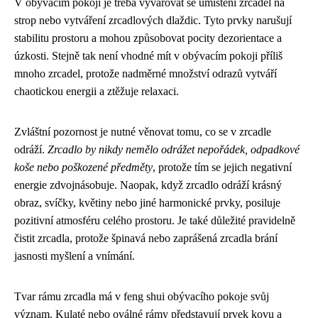
V obývacím pokoji je třeba vyvarovat se umístění zrcadel na
strop nebo vytváření zrcadlových dlaždic. Tyto prvky narušují
stabilitu prostoru a mohou způsobovat pocity dezorientace a
úzkosti. Stejně tak není vhodné mít v obývacím pokoji příliš
mnoho zrcadel, protože nadměrné množství odrazů vytváří
chaotickou energii a ztěžuje relaxaci.
Zvláštní pozornost je nutné věnovat tomu, co se v zrcadle
odráží.
Zrcadlo by nikdy nemělo odrážet nepořádek, odpadkové
koše nebo poškozené předměty
, protože tím se jejich negativní
energie zdvojnásobuje. Naopak, když zrcadlo odráží krásný
obraz, svíčky, květiny nebo jiné harmonické prvky, posiluje
pozitivní atmosféru celého prostoru. Je také důležité pravidelně
čistit zrcadla, protože špinavá nebo zaprášená zrcadla brání
jasnosti myšlení a vnímání.
Tvar rámu zrcadla má v feng shui obývacího pokoje svůj
význam. Kulaté nebo oválné rámy představují prvek kovu a