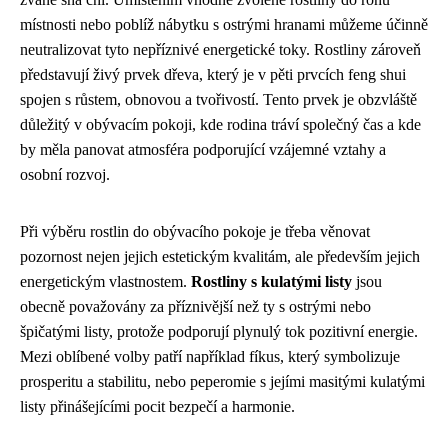
místnosti nebo poblíž nábytku s ostrými hranami můžeme účinně
neutralizovat tyto nepříznivé energetické toky. Rostliny zároveň
představují živý prvek dřeva, který je v pěti prvcích feng shui
spojen s růstem, obnovou a tvořivostí. Tento prvek je obzvláště
důležitý v obývacím pokoji, kde rodina tráví společný čas a kde
by měla panovat atmosféra podporující vzájemné vztahy a
osobní rozvoj.
Při výběru rostlin do obývacího pokoje je třeba věnovat
pozornost nejen jejich estetickým kvalitám, ale především jejich
energetickým vlastnostem.
Rostliny s kulatými listy
jsou
obecně považovány za příznivější než ty s ostrými nebo
špičatými listy, protože podporují plynulý tok pozitivní energie.
Mezi oblíbené volby patří například fíkus, který symbolizuje
prosperitu a stabilitu, nebo peperomie s jejími masitými kulatými
listy přinášejícími pocit bezpečí a harmonie.