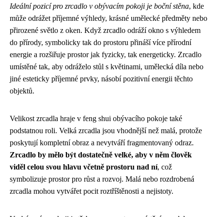
Ideální pozicí pro zrcadlo v obývacím pokoji je boční stěna
, kde
může odrážet příjemné výhledy, krásné umělecké předměty nebo
přirozené světlo z oken. Když zrcadlo odráží okno s výhledem
do přírody, symbolicky tak do prostoru přináší více přírodní
energie a rozšiřuje prostor jak fyzicky, tak energeticky. Zrcadlo
umístěné tak, aby odráželo stůl s květinami, umělecká díla nebo
jiné esteticky příjemné prvky, násobí pozitivní energii těchto
objektů.
Velikost zrcadla hraje v feng shui obývacího pokoje také
podstatnou roli. Velká zrcadla jsou vhodnější než malá, protože
poskytují kompletní obraz a nevytváří fragmentovaný odraz.
Zrcadlo by mělo být dostatečně velké, aby v něm člověk
viděl celou svou hlavu včetně prostoru nad ní
, což
symbolizuje prostor pro růst a rozvoj. Malá nebo rozdrobená
zrcadla mohou vytvářet pocit roztříštěnosti a nejistoty.