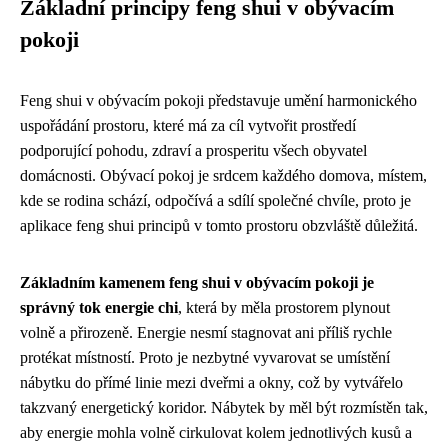
Základní principy feng shui v obývacím
pokoji
Feng shui v obývacím pokoji představuje umění harmonického
uspořádání prostoru, které má za cíl vytvořit prostředí
podporující pohodu, zdraví a prosperitu všech obyvatel
domácnosti. Obývací pokoj je srdcem každého domova, místem,
kde se rodina schází, odpočívá a sdílí společné chvíle, proto je
aplikace feng shui principů v tomto prostoru obzvláště důležitá.
Základním kamenem feng shui v obývacím pokoji je
správný tok energie chi
, která by měla prostorem plynout
volně a přirozeně. Energie nesmí stagnovat ani příliš rychle
protékat místností. Proto je nezbytné vyvarovat se umístění
nábytku do přímé linie mezi dveřmi a okny, což by vytvářelo
takzvaný energetický koridor. Nábytek by měl být rozmístěn tak,
aby energie mohla volně cirkulovat kolem jednotlivých kusů a