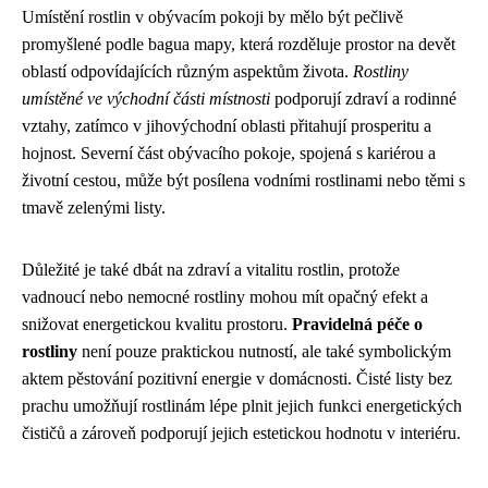
Umístění rostlin v obývacím pokoji by mělo být pečlivě
promyšlené podle bagua mapy, která rozděluje prostor na devět
oblastí odpovídajících různým aspektům života.
Rostliny
umístěné ve východní části místnosti
podporují zdraví a rodinné
vztahy, zatímco v jihovýchodní oblasti přitahují prosperitu a
hojnost. Severní část obývacího pokoje, spojená s kariérou a
životní cestou, může být posílena vodními rostlinami nebo těmi s
tmavě zelenými listy.
Důležité je také dbát na zdraví a vitalitu rostlin, protože
vadnoucí nebo nemocné rostliny mohou mít opačný efekt a
snižovat energetickou kvalitu prostoru.
Pravidelná péče o
rostliny
není pouze praktickou nutností, ale také symbolickým
aktem pěstování pozitivní energie v domácnosti. Čisté listy bez
prachu umožňují rostlinám lépe plnit jejich funkci energetických
čističů a zároveň podporují jejich estetickou hodnotu v interiéru.