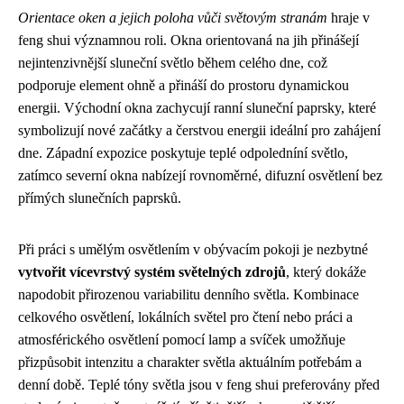
Orientace oken a jejich poloha vůči světovým stranám
hraje v
feng shui významnou roli. Okna orientovaná na jih přinášejí
nejintenzivnější sluneční světlo během celého dne, což
podporuje element ohně a přináší do prostoru dynamickou
energii. Východní okna zachycují ranní sluneční paprsky, které
symbolizují nové začátky a čerstvou energii ideální pro zahájení
dne. Západní expozice poskytuje teplé odpoledníní světlo,
zatímco severní okna nabízejí rovnoměrné, difuzní osvětlení bez
přímých slunečních paprsků.
Při práci s umělým osvětlením v obývacím pokoji je nezbytné
vytvořit vícevrstvý systém světelných zdrojů
, který dokáže
napodobit přirozenou variabilitu denního světla. Kombinace
celkového osvětlení, lokálních světel pro čtení nebo práci a
atmosférického osvětlení pomocí lamp a svíček umožňuje
přizpůsobit intenzitu a charakter světla aktuálním potřebám a
denní době. Teplé tóny světla jsou v feng shui preferovány před