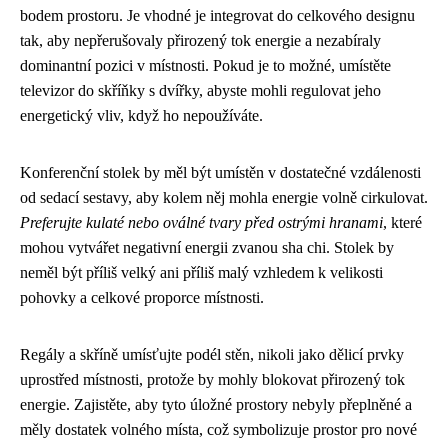
bodem prostoru. Je vhodné je integrovat do celkového designu
tak, aby nepřerušovaly přirozený tok energie a nezabíraly
dominantní pozici v místnosti. Pokud je to možné, umístěte
televizor do skříňky s dvířky, abyste mohli regulovat jeho
energetický vliv, když ho nepoužíváte.
Konferenční stolek by měl být umístěn v dostatečné vzdálenosti
od sedací sestavy, aby kolem něj mohla energie volně cirkulovat.
Preferujte kulaté nebo oválné tvary před ostrými hranami
, které
mohou vytvářet negativní energii zvanou sha chi. Stolek by
neměl být příliš velký ani příliš malý vzhledem k velikosti
pohovky a celkové proporce místnosti.
Regály a skříně umísťujte podél stěn, nikoli jako dělicí prvky
uprostřed místnosti, protože by mohly blokovat přirozený tok
energie. Zajistěte, aby tyto úložné prostory nebyly přeplněné a
měly dostatek volného místa, což symbolizuje prostor pro nové