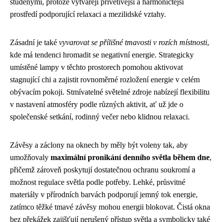
studenými, protože vytvářejí přívětivější a harmoničtější
prostředí podporující relaxaci a mezilidské vztahy.
Zásadní je také
vyvarovat se přílišné tmavosti v rozích místnosti
,
kde má tendenci hromadit se negativní energie. Strategicky
umístěné lampy v těchto prostorech pomohou aktivovat
stagnující chi a zajistit rovnoměrné rozložení energie v celém
obývacím pokoji. Stmívatelné světelné zdroje nabízejí flexibilitu
v nastavení atmosféry podle různých aktivit, ať už jde o
společenské setkání, rodinný večer nebo klidnou relaxaci.
Závěsy a záclony na oknech by měly být voleny tak, aby
umožňovaly
maximální pronikání denního světla během dne
,
přičemž zároveň poskytují dostatečnou ochranu soukromí a
možnost regulace světla podle potřeby. Lehké, průsvitné
materiály v přírodních barvách podporují jemný tok energie,
zatímco těžké tmavé závěsy mohou energii blokovat. Čistá okna
bez překážek zajišťují nerušený přístup světla a symbolicky také