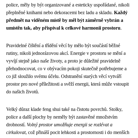
police, měly by být organizované a esteticky uspořádané, nikoli
přeplněné knihami nebo dekoracemi bez ladu a skladu.
Každý
předmět na viděném místě by měl být záměrně vybrán a
umístěn tak, aby přispíval k celkové harmonii prostoru
.
Pravidelné čištění a třídění věcí by mělo být součástí běžné
rutiny, nikoli jednorázovou akcí. Energie v prostoru se mění a
vyvíjí stejně jako naše životy, a proto je důležité pravidelně
přehodnocovat, co v obývacím pokoji skutečně potřebujeme a
co již sloužilo svému účelu. Odstranění starých věcí vytváří
prostor pro nové příležitosti a svěží energii, která může vstoupit
do našich životů.
Velký důraz klade feng shui také na čistotu povrchů. Stolky,
police a další plochy by neměly být zastavěné množstvím
drobností.
Volný prostor umožňuje energii se rozlévat a
cirkulovat
, což přináší pocit lehkosti a prostornosti i do menších