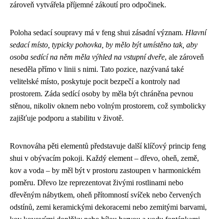
zároveň vytvářela příjemné zákoutí pro odpočinek.
Poloha sedací soupravy má v feng shui zásadní význam.
Hlavní
sedací místo, typicky pohovka, by mělo být umístěno tak, aby
osoba sedící na něm měla výhled na vstupní dveře
, ale zároveň
neseděla přímo v linii s nimi. Tato pozice, nazývaná také
velitelské místo, poskytuje pocit bezpečí a kontroly nad
prostorem. Záda sedící osoby by měla být chráněna pevnou
stěnou, nikoliv oknem nebo volným prostorem, což symbolicky
zajišťuje podporu a stabilitu v životě.
Rovnováha pěti elementů představuje další klíčový princip feng
shui v obývacím pokoji. Každý element – dřevo, oheň, země,
kov a voda – by měl být v prostoru zastoupen v harmonickém
poměru. Dřevo lze reprezentovat živými rostlinami nebo
dřevěným nábytkem, oheň přítomností svíček nebo červených
odstínů, zemi keramickými dekoracemi nebo zemitými barvami,