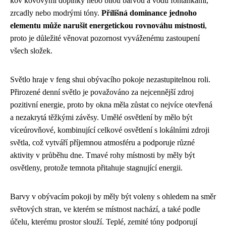
kov kovovými doplňky nebo bílou barvou a vodu fontánkami,
zrcadly nebo modrými tóny.
Přílišná dominance jednoho
elementu může narušit energetickou rovnováhu místnosti
,
proto je důležité věnovat pozornost vyváženému zastoupení
všech složek.
Světlo hraje v feng shui obývacího pokoje nezastupitelnou roli.
Přirozené denní světlo je považováno za nejcennější zdroj
pozitivní energie, proto by okna měla zůstat co nejvíce otevřená
a nezakrytá těžkými závěsy. Umělé osvětlení by mělo být
víceúrovňové, kombinující celkové osvětlení s lokálními zdroji
světla, což vytváří příjemnou atmosféru a podporuje různé
aktivity v průběhu dne. Tmavé rohy místnosti by měly být
osvětleny, protože temnota přitahuje stagnující energii.
Barvy v obývacím pokoji by měly být voleny s ohledem na směr
světových stran, ve kterém se místnost nachází, a také podle
účelu, kterému prostor slouží. Teplé, zemité tóny podporují