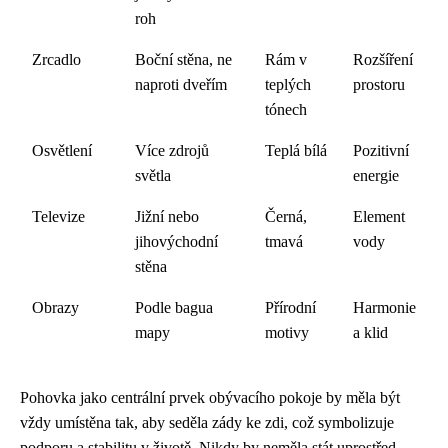
roh
Zrcadlo
Boční stěna, ne
Rám v
Rozšíření
naproti dveřím
teplých
prostoru
tónech
Osvětlení
Více zdrojů
Teplá bílá
Pozitivní
světla
energie
Televize
Jižní nebo
Černá,
Element
jihovýchodní
tmavá
vody
stěna
Obrazy
Podle bagua
Přírodní
Harmonie
mapy
motivy
a klid
Pohovka jako centrální prvek obývacího pokoje by měla být
vždy umístěna tak, aby seděla zády ke zdi, což symbolizuje
podporu a stabilitu v životě. Nikdy by neměla stát uprostřed