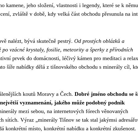
 kamene, jeho složení, vlastnosti i legendy, které se k němu
cení, zvláště v době, kdy velká část obchodu přesunula na int
vě nalézt, bývá skutečně pestrý.
Od prostých oblázků a
o vzácné krystaly, fosilie, meteority a šperky z přírodních
tivní prvek do domácnosti, léčivý kámen pro meditaci a relax
o šíře nabídky dělá z tišnovského obchodu s minerály cíl, kt
vzdálenějších koutů Moravy a Čech.
Dobré jméno obchodu se ší
 největší vyznamenání, jakého může podobný podnik
minerály mezi sebou, na internetových fórech věnovaných
ích sítích. Výraz „minerály Tišnov se tak stal jakýmsi adresá
á konkrétní místo, konkrétní nabídku a konkrétní zkušenost.