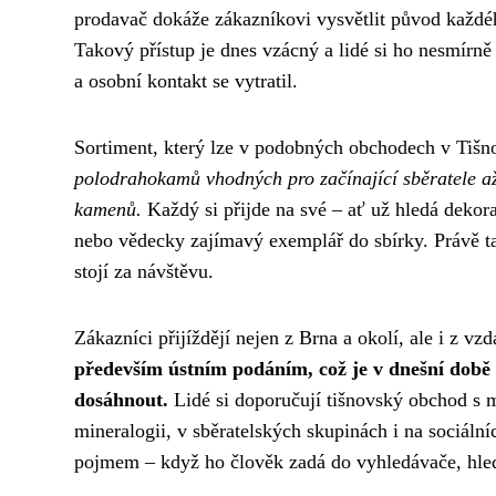
prodavač dokáže zákazníkovi vysvětlit původ každého
Takový přístup je dnes vzácný a lidé si ho nesmírně 
a osobní kontakt se vytratil.
Sortiment, který lze v podobných obchodech v Tišno
polodrahokamů vhodných pro začínající sběratele až p
kamenů.
Každý si přijde na své – ať už hledá dekora
nebo vědecky zajímavý exemplář do sbírky. Právě tat
stojí za návštěvu.
Zákazníci přijíždějí nejen z Brna a okolí, ale i z 
především ústním podáním, což je v dnešní době
dosáhnout.
Lidé si doporučují tišnovský obchod s 
mineralogii, v sběratelských skupinách i na sociáln
pojmem – když ho člověk zadá do vyhledávače, hled