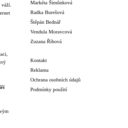
Markéta Šimůnková
 váží.
Radka Burešová
ernet
Štěpán Bednář
Vendula Moravcová
Zuzana Říhová
aci,
Kontakt
erý
Reklama
Ochrana osobních údajů
ří
Podmínky použití
řovým