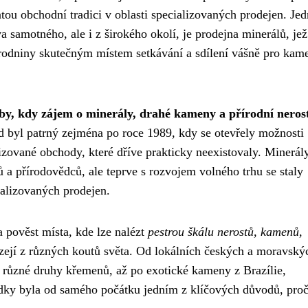
ou obchodní tradici v oblasti specializovaných prodejen. Je
a samotného, ale i z širokého okolí, je prodejna minerálů, jež
írodniny skutečným místem setkávání a sdílení vášně pro kam
by, kdy zájem o minerály, drahé kameny a přírodní neros
d byl patrný zejména po roce 1989, kdy se otevřely možnosti
izované obchody, které dříve prakticky neexistovaly. Minerál
 a přírodovědců, ale teprve s rozvojem volného trhu se staly
ializovaných prodejen.
 pověst místa, kde lze nalézt
pestrou škálu nerostů, kamenů,
ázejí z různých koutů světa. Od lokálních českých a moravský
o různé druhy křemenů, až po exotické kameny z Brazílie,
ídky byla od samého počátku jedním z klíčových důvodů, proč