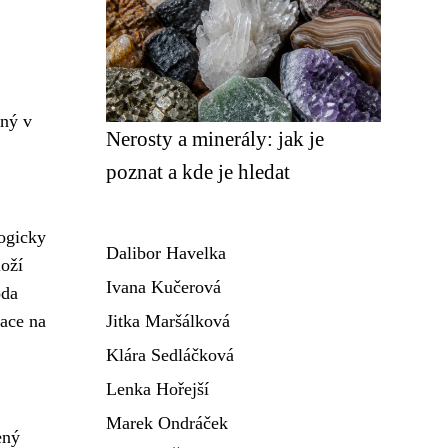
ený v
Nerosty a minerály: jak je
poznat a kde je hledat
logicky
Dalibor Havelka
loží
Ivana Kučerová
oda
race na
Jitka Maršálková
Klára Sedláčková
Lenka Hořejší
Marek Ondráček
ený