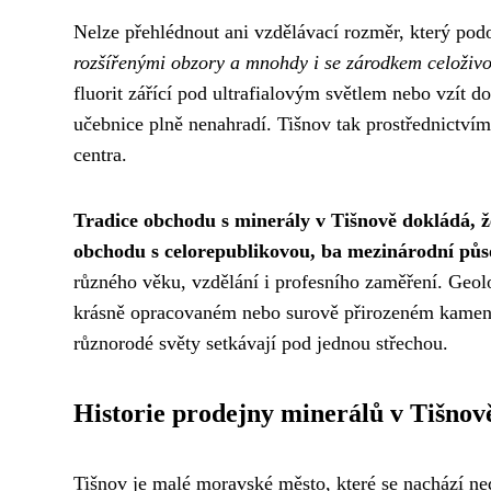
Nelze přehlédnout ani vzdělávací rozměr, který pod
rozšířenými obzory a mnohdy i se zárodkem celoživo
fluorit zářící pod ultrafialovým světlem nebo vzít d
učebnice plně nenahradí. Tišnov tak prostřednictvím
centra.
Tradice obchodu s minerály v Tišnově dokládá, 
obchodu s celorepublikovou, ba mezinárodní půs
různého věku, vzdělání i profesního zaměření. Geolog
krásně opracovaném nebo surově přirozeném kameni n
různorodé světy setkávají pod jednou střechou.
Historie prodejny minerálů v Tišnov
Tišnov je malé moravské město, které se nachází ned