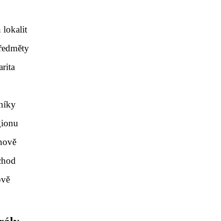
 lokalit
předměty
arita
níky
gionu
šnově
bchod
ově