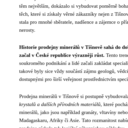
těm největším, dokázalo si vybudovat poměrně bohat
těch, které si získaly věrné zákazníky nejen z Tišnov
stala pro mnohé sběratele, nadšence a zájemce o př
nerosty.
Historie prodejny minerálů v Tišnově sahá do do
začal v České republice výrazněji růst.
Tento tren
soukromého podnikání a lidé začali zakládat special
takové byly sice vždy součástí zájmu geologů, vědců
dostupnými pro širší veřejnost prostřednictvím spec
Prodejna minerálů v Tišnově si postupně vybudovala
krystalů a dalších přírodních materiálů
, které poch
minerálů, jako jsou například granáty, vltavíny neb
Madagaskaru, Afriky či Asie. Tato rozmanitost nab