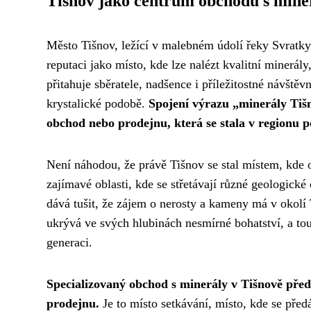
Tišnov jako centrum obchodu s mine
Město Tišnov, ležící v malebném údolí řeky Svratk
reputaci jako místo, kde lze nalézt kvalitní minerá
přitahuje sběratele, nadšence i příležitostné návště
krystalické podobě.
Spojení výrazu „minerály Tiš
obchod nebo prodejnu, která se stala v regionu 
Není náhodou, že právě Tišnov se stal místem, kde 
zajímavé oblasti, kde se střetávají různé geologick
dává tušit, že zájem o nerosty a kameny má v okolí 
ukrývá ve svých hlubinách nesmírné bohatství, a touh
generaci.
Specializovaný obchod s minerály v Tišnově pře
prodejnu.
Je to místo setkávání, místo, kde se před