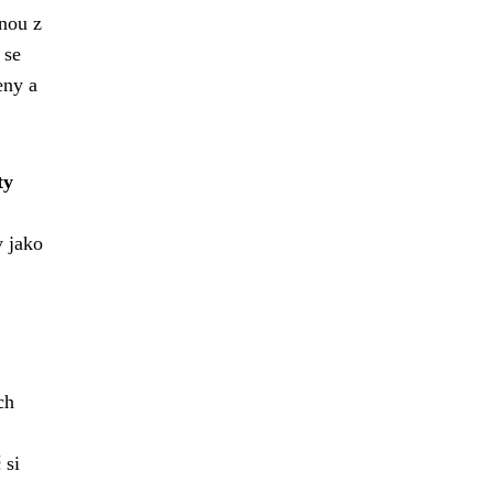
dnou z
 se
eny a
ty
y jako
ch
 si