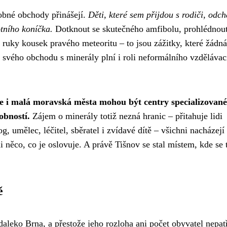
obné obchody přinášejí.
Děti, které sem přijdou s rodiči, odch
tního koníčka.
Dotknout se skutečného amfibolu, prohlédnout
o ruky kousek pravého meteoritu – to jsou zážitky, které žádná
 svého obchodu s minerály plní i roli neformálního vzdělávac
že i malá moravská města mohou být centry specializovan
obností.
Zájem o minerály totiž nezná hranic – přitahuje lidi
, umělec, léčitel, sběratel i zvídavé dítě – všichni nacházejí
ěco, co je oslovuje. A právě Tišnov se stal místem, kde se 
ě
aleko Brna, a přestože jeho rozloha ani počet obyvatel nepatř