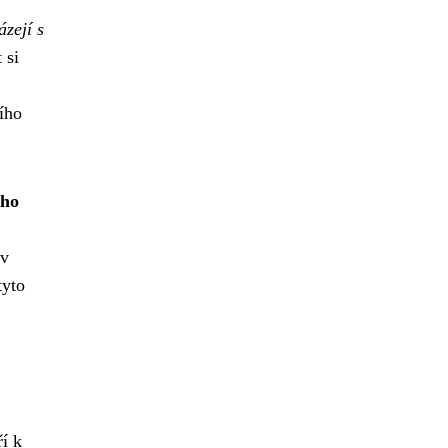
ázejí s
 si
ího
ého
 v
tyto
í k