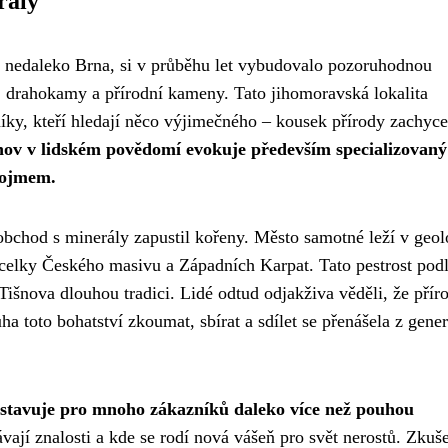
rály
y nedaleko Brna, si v průběhu let vybudovalo pozoruhodnou
ly, drahokamy a přírodní kameny. Tato jihomoravská lokalita
vníky, kteří hledají něco výjimečného – kousek přírody zachyc
nov v lidském povědomí evokuje především specializovaný
pojmem.
obchod s minerály zapustil kořeny. Město samotné leží v geo
é celky Českého masivu a Západních Karpat. Tato pestrost pod
Tišnova dlouhou tradici. Lidé odtud odjakživa věděli, že přír
a toto bohatství zkoumat, sbírat a sdílet se přenášela z gene
dstavuje pro mnoho zákazníků daleko více než pouhou
ávají znalosti a kde se rodí nová vášeň pro svět nerostů. Zkuš