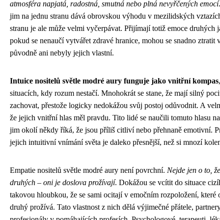
atmosféra napjatá, radostná, smutná nebo plná nevyřčených emocí
jim na jednu stranu dává obrovskou výhodu v mezilidských vztazíc
stranu je ale může velmi vyčerpávat. Přijímají totiž emoce druhých 
pokud se nenaučí vytvářet zdravé hranice, mohou se snadno ztratit v
původně ani nebyly jejich vlastní.
Intuice nositelů světle modré aury funguje jako vnitřní kompas
situacích, kdy rozum nestačí. Mnohokrát se stane, že mají silný pocit
zachovat, přestože logicky nedokážou svůj postoj odůvodnit. A velm
že jejich vnitřní hlas měl pravdu. Tito lidé se naučili tomuto hlasu n
jim okolí někdy říká, že jsou příliš citliví nebo přehnaně emotivní. P
jejich intuitivní vnímání světa je daleko přesnější, než si mnozí kole
Empatie nositelů světle modré aury není povrchní.
Nejde jen o to, ž
druhých – oni je doslova prožívají
. Dokážou se vcítit do situace ciz
takovou hloubkou, že se sami ocitají v emočním rozpoložení, které
druhý prožívá. Tato vlastnost z nich dělá výjimečné přátele, partnery
profesionály v pomáhajících profesích. Psychologové, terapeuti, léka