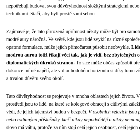
nepotřebují budovat svou důvěryhodnost složitými strategiemi neb
technikami. Stačí, aby byli prostě sami sebou.
Zajímavé je, že tato přirozená upřímnost někdy může být pro samotn
modré aury náročná. Ve světě, kde jsou lidé zvyklí na různé společ
opatrné formulace, může jejich přímočarost působit neobvykle.
Lidé
modrou aurou totiž říkají věci tak, jak je vidí, bez zbytečných o
diplomatických úkroků stranou.
To sice může občas způsobit př
dokonce mírné napětí, ale v dlouhodobém horizontu si díky tomu z
a trvalou důvěru svého okolí.
Tato důvěryhodnost se projevuje v mnoha oblastech jejich života. 
prostředí jsou to lidé, na které se kolegové obracejí s citlivými zálež
vědí, že jejich tajemství budou v bezpečí.
V osobních vztazích jsou p
nebo rodinnými příslušníky, kteří nikdy nepodvádějí a nikdy nemanip
slovo má váhu, protože za ním stojí celá jejich osobnost, celá jejich 