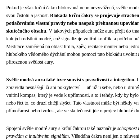
Pokud je však krční čakra blokovaná nebo nevyvážená, světle modrá
svou čistotu a jasnost.
Blokáda krční čakry se projevuje strache
potlačováním vlastní pravdy nebo naopak přehnanou upovídan
skutečného obsahu.
V takových případech může aura přejít do tm
kalných odstínů modré, což signalizuje vnitřní konflikt a potřebu pr
Meditace zaměřená na oblast hrdla, zpěv, recitace manter nebo jedn
hlubokého vědomého dýchání mohou pomoci tuto blokádu uvolnit 
přirozenou světlost aury.
Světle modrá aura také úzce souvisí s pravdivostí a integritou.
L
zpravidla nesnášejí lži ani pokrytectví — ať už u sebe, nebo u druhý
vnitřní kompas, který je vede k upřímnosti, a to i tehdy, kdy by byl
nebo říct to, co druzí chtějí slyšet. Tato vlastnost může být někdy v
přímočarost nebo tvrdost, ale ve skutečnosti jde o projev hluboké du
Spojení světle modré aury s krční čakrou také naznačuje
schopnost 
pravdám a intuitivním signálům
. Višuddha čakra není jen o mluvení