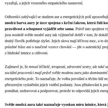
vyzařují, a jejich vrozeného empatického nastavení.
Odborníci zabývající se studiem aur a energetických polí upozorňují
modrá barva aury je úzce spojena s krční čakrou, která řídí k
pravdivost a schopnost vyjádřit sebe sama
. Právě tato spojitost v
jsou nositelé světle modré aury tak výjimečně dobří v tom, že dokáží 
druhý člověk potřebuje slyšet. Jejich slova mají léčivou moc, a to d
prázdné fráze ani o naučené vzorce chování — jde o autentický proj
z hluboké intuice a citlivosti.
Zajímavé je, že
mnozí léčitelé, terapeuti, zdravotní sestry, ale také u
sociální pracovníci mají právě světle modrou auru jako dominantní
energetického pole
. To naznačuje, že volba povolání u těchto lidí ne
přirozeným vyústěním jejich vnitřní podstaty. Jsou přitahováni k p
pomáhat, uzdravovat a podporovat, protože to odpovídá jejich energ
Světle modrá aura také naznačuje vysokou míru intuice, která je