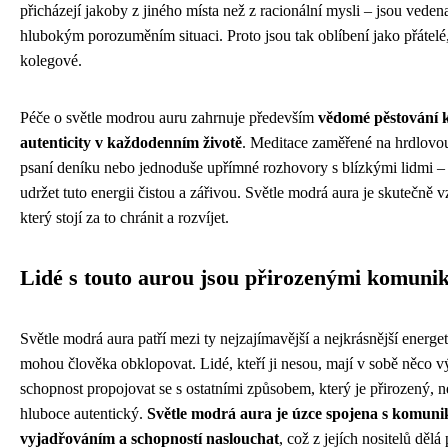
přicházejí jakoby z jiného místa než z racionální mysli – jsou veden
hlubokým porozuměním situaci. Proto jsou tak oblíbení jako přátelé, 
kolegové.
Péče o světle modrou auru zahrnuje především
vědomé pěstování k
autenticity v každodenním životě
. Meditace zaměřené na hrdlovou
psaní deníku nebo jednoduše upřímné rozhovory s blízkými lidmi –
udržet tuto energii čistou a zářivou. Světle modrá aura je skutečně
který stojí za to chránit a rozvíjet.
Lidé s touto aurou jsou přirozenými komuni
Světle modrá aura patří mezi ty nejzajímavější a nejkrásnější energet
mohou člověka obklopovat. Lidé, kteří ji nesou, mají v sobě něco 
schopnost propojovat se s ostatními způsobem, který je přirozený, 
hluboce autentický.
Světle modrá aura je úzce spojena s komunik
vyjadřováním a schopností naslouchat
, což z jejích nositelů dělá