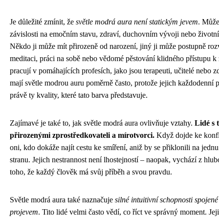
Je důležité zmínit, že
světle modrá aura není statickým jevem
. Může
závislosti na emočním stavu, zdraví, duchovním vývoji nebo životn
Někdo ji může mít přirozeně od narození, jiný ji může postupně rozv
meditaci, práci na sobě nebo vědomé pěstování klidného přístupu k ž
pracují v pomáhajících profesích, jako jsou terapeuti, učitelé nebo zd
mají světle modrou auru poměrně často, protože jejich každodenní 
právě ty kvality, které tato barva představuje.
Zajímavé je také to, jak světle modrá aura ovlivňuje vztahy.
Lidé s 
přirozenými zprostředkovateli a mírotvorci.
Když dojde ke konfli
oni, kdo dokáže najít cestu ke smíření, aniž by se přiklonili na jed
stranu. Jejich nestrannost není lhostejností – naopak, vychází z hl
toho, že každý člověk má svůj příběh a svou pravdu.
Světle modrá aura také naznačuje
silné intuitivní schopnosti spojen
projevem
. Tito lidé velmi často vědí, co říct ve správný moment. Jej