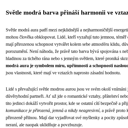
Světle modrá barva přináší harmonii ve vzta
Světle modrá aura patří mezi nejklidnější a nejharmoničtější energeti
mohou člověka obklopovat. Lidé, kteří vyzařují tuto jemnou, téměř 
mají přirozenou schopnost vytvářet kolem sebe atmosféru klidu, d
porozumění. Není náhoda, že právě tato barva bývá spojována s ne
hladinou za tichého rána nebo s jemným světlem, které proniká skr
modrá aura je symbolem míru, upřímnosti a schopnosti naslo
jsou vlastnosti, které mají ve vztazích naprosto zásadní hodnotu.
Lidé s převažující světle modrou aurou jsou ve svém okolí vnímáni j
důvěryhodní partneři. Ať už jde o romantické vztahy, přátelství neb
tito jedinci dokáží vytvořit prostor, kde se ostatní cítí bezpečně a při
komunikace je přirozená, jemná a nikdy neagresivní
, a právě proto 
přirozeně přilnou. Mají dar vyjadřovat své myšlenky a pocity způs
neraní, ale naopak uklidňuje a povzbuzuje.