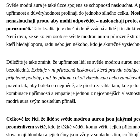
Světle modrá aura je také úzce spojena se schopností naslouchat. A 
upřímnost a důvěryhodnost prolínají do jednoho silného celku.
Nosi
nenaslouchají proto, aby mohli odpovědět – naslouchají proto,
porozuměli.
Tato kvalita je v dnešní době vzácná a lidé ji instinkti
Není divu, že se kolem osob se světle modrou aurou přirozeně shrom
kteří hledají oporu, radu nebo jen někoho, kdo je skutečně vyslechn
Důležité je také zmínit, že upřímnost lidí se světle modrou aurou ne
bezohledná.
Existuje v ní přirozená laskavost, která pravdu obaluje
přijatelné podoby, aniž by přitom cokoli zkreslovala nebo zamlčoval
pravdu tak, aby bolela co nejméně, ale přesto zasáhla tam, kde je to
kombinace upřímnosti a empatie je jednou z nejcennějších vlastností,
modrá aura svým nositelům přináší.
Celkově lze říci, že lidé se světle modrou aurou jsou jakýmsi 
proměnlivém světě
, kde je těžké vědět, komu věřit. Jejich přítomno
slova mají hloubku a jejich činy jsou vždy v souladu s tím, co říkají