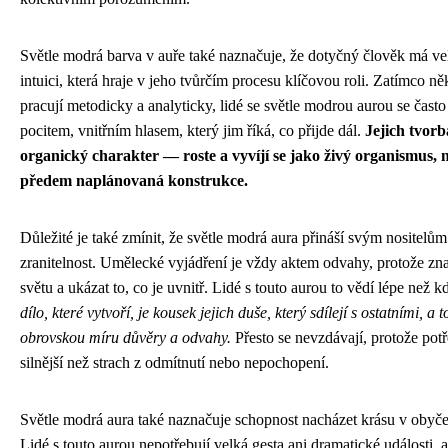
Světle modrá barva v auře také naznačuje, že dotyčný člověk má ve
intuici, která hraje v jeho tvůrčím procesu klíčovou roli. Zatímco ně
pracují metodicky a analyticky, lidé se světle modrou aurou se často
pocitem, vnitřním hlasem, který jim říká, co přijde dál.
Jejich tvor
organický charakter — roste a vyvíjí se jako živý organismus, n
předem naplánovaná konstrukce.
Důležité je také zmínit, že světle modrá aura přináší svým nositelům 
zranitelnost. Umělecké vyjádření je vždy aktem odvahy, protože zna
světu a ukázat to, co je uvnitř. Lidé s touto aurou to vědí lépe než k
dílo, které vytvoří, je kousek jejich duše, který sdílejí s ostatními, a 
obrovskou míru důvěry a odvahy.
Přesto se nevzdávají, protože potře
silnější než strach z odmítnutí nebo nepochopení.
Světle modrá aura také naznačuje schopnost nacházet krásu v obyč
Lidé s touto aurou nepotřebují velká gesta ani dramatické události, 