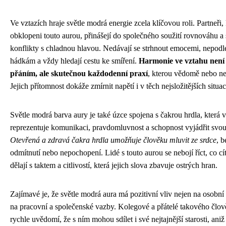
Ve vztazích hraje světle modrá energie zcela klíčovou roli. Partneři, 
obklopeni touto aurou, přinášejí do společného soužití rovnováhu a 
konflikty s chladnou hlavou. Nedávají se strhnout emocemi, nepod
hádkám a vždy hledají cestu ke smíření.
Harmonie ve vztahu není 
přáním, ale skutečnou každodenní praxí
, kterou vědomě nebo ne
Jejich přítomnost dokáže zmírnit napětí i v těch nejsložitějších situac
Světle modrá barva aury je také úzce spojena s čakrou hrdla, která v
reprezentuje komunikaci, pravdomluvnost a schopnost vyjádřit svou
Otevřená a zdravá čakra hrdla umožňuje člověku mluvit ze srdce
, b
odmítnutí nebo nepochopení. Lidé s touto aurou se nebojí říct, co cít
dělají s taktem a citlivostí, která jejich slova zbavuje ostrých hran.
Zajímavé je, že světle modrá aura má pozitivní vliv nejen na osobní 
na pracovní a společenské vazby. Kolegové a přátelé takového člov
rychle uvědomí, že s ním mohou sdílet i své nejtajnější starosti, aniž