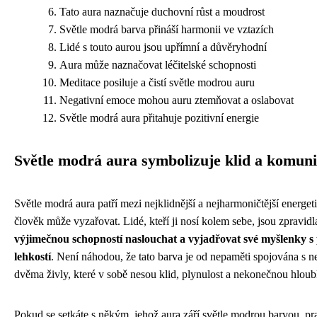
Tato aura naznačuje duchovní růst a moudrost
Světle modrá barva přináší harmonii ve vztazích
Lidé s touto aurou jsou upřímní a důvěryhodní
Aura může naznačovat léčitelské schopnosti
Meditace posiluje a čistí světle modrou auru
Negativní emoce mohou auru ztemňovat a oslabovat
Světle modrá aura přitahuje pozitivní energie
Světle modrá aura symbolizuje klid a komuni
Světle modrá aura patří mezi nejklidnější a nejharmoničtější energeti
člověk může vyzařovat. Lidé, kteří ji nosí kolem sebe, jsou zpravid
výjimečnou schopností naslouchat a vyjadřovat své myšlenky s
lehkostí
. Není náhodou, že tato barva je od nepaměti spojována s 
dvěma živly, které v sobě nesou klid, plynulost a nekonečnou hloub
Pokud se setkáte s někým, jehož aura září světle modrou barvou, 