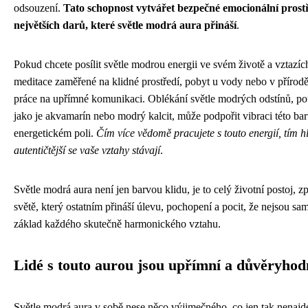
odsouzení.
Tato schopnost vytvářet bezpečné emocionální prostř
největších darů, které světle modrá aura přináší
.
Pokud chcete posílit světle modrou energii ve svém životě a vztazíc
meditace zaměřené na klidné prostředí, pobyt u vody nebo v přírod
práce na upřímné komunikaci. Oblékání světle modrých odstínů, p
jako je akvamarín nebo modrý kalcit, může podpořit vibraci této b
energetickém poli.
Čím více vědomě pracujete s touto energií, tím h
autentičtější se vaše vztahy stávají
.
Světle modrá aura není jen barvou klidu, je to celý životní postoj, z
světě, který ostatním přináší úlevu, pochopení a pocit, že nejsou sam
základ každého skutečně harmonického vztahu.
Lidé s touto aurou jsou upřímní a důvěryhod
Světle modrá aura v sobě nese něco výjimečného, co jen tak nenajde