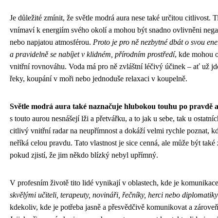
Je důležité zmínit, že světle modrá aura nese také určitou citlivost. T
vnímaví k energiím svého okolí a mohou být snadno ovlivněni neg
nebo napjatou atmosférou.
Proto je pro ně nezbytné dbát o svou en
a pravidelně se nabíjet v klidném, přírodním prostředí
, kde mohou 
vnitřní rovnováhu. Voda má pro ně zvláštní léčivý účinek – ať už j
řeky, koupání v moři nebo jednoduše relaxaci v koupelně.
Světle modrá aura také naznačuje hlubokou touhu po pravdě a 
s touto aurou nesnášejí lži a přetvářku, a to jak u sebe, tak u ostatní
citlivý vnitřní radar na neupřímnost a dokáží velmi rychle poznat, 
neříká celou pravdu. Tato vlastnost je sice cenná, ale může být tak
pokud zjistí, že jim někdo blízký nebyl upřímný.
V profesním životě tito lidé vynikají v oblastech, kde je komunikac
skvělými učiteli, terapeuty, novináři, řečníky, herci nebo diplomatiky
kdekoliv, kde je potřeba jasně a přesvědčivě komunikovat a zárove