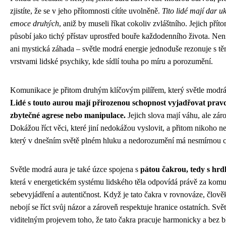
zjistíte, že se v jeho přítomnosti cítíte uvolněně.
Tito lidé mají dar u
emoce druhých
, aniž by museli říkat cokoliv zvláštního. Jejich pří
působí jako tichý přístav uprostřed bouře každodenního života. Nen
ani mystická záhada – světle modrá energie jednoduše rezonuje s tě
vrstvami lidské psychiky, kde sídlí touha po míru a porozumění.
Komunikace je přitom druhým klíčovým pilířem, který světle modrá 
Lidé s touto aurou mají přirozenou schopnost vyjadřovat pravd
zbytečné agrese nebo manipulace.
Jejich slova mají váhu, ale zár
Dokážou říct věci, které jiní nedokážou vyslovit, a přitom nikoho nez
který v dnešním světě plném hluku a nedorozumění má nesmírnou 
Světle modrá aura je také úzce spojena s
pátou čakrou, tedy s hr
která v energetickém systému lidského těla odpovídá právě za komu
sebevyjádření a autentičnost. Když je tato čakra v rovnováze, člově
nebojí se říct svůj názor a zároveň respektuje hranice ostatních. Svě
viditelným projevem toho, že tato čakra pracuje harmonicky a bez b