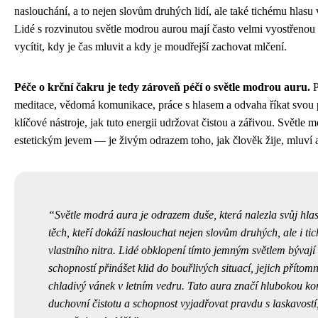
naslouchání, a to nejen slovům druhých lidí, ale také tichému hlasu v
Lidé s rozvinutou světle modrou aurou mají často velmi vyostřenou 
vycítit, kdy je čas mluvit a kdy je moudřejší zachovat mlčení.
Péče o krční čakru je tedy zároveň péčí o světle modrou auru.
P
meditace, vědomá komunikace, práce s hlasem a odvaha říkat svou 
klíčové nástroje, jak tuto energii udržovat čistou a zářivou. Světle 
estetickým jevem — je živým odrazem toho, jak člověk žije, mluví 
Světle modrá aura je odrazem duše, která nalezla svůj hlas
těch, kteří dokáží naslouchat nejen slovům druhých, ale i t
vlastního nitra. Lidé obklopení tímto jemným světlem bývají
schopností přinášet klid do bouřlivých situací, jejich přítom
chladivý vánek v letním vedru. Tato aura značí hlubokou ko
duchovní čistotu a schopnost vyjadřovat pravdu s laskavostí,