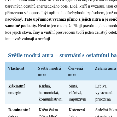
barevných odstínů energetického pole. Lidé, kteří ji vyzařují, jsou 
přirozenou schopností být upřímní a důvěryhodní způsobem, jenž n
nacvičený.
Tato upřímnost vychází přímo z jejich nitra a je součá
samotné podstaty.
Není to jen o tom, že říkají pravdu – jde o mno
kde jejich slova, činy a vnitřní přesvědčení tvoří jeden celistvý celek,
intuitivně vnímají a oceňují.
Světle modrá aura – srovnání s ostatními b
Vlastnost
Světle modrá
Červená
Zelená aura
aura
aura
Základní
Klidná,
Silná,
Léčivá,
energie
harmonická,
vášnivá,
vyrovnaná,
komunikativní
impulzivní
přirozená
Dominantní
Krční čakra
Kořenová
Srdeční čakr
čakra
(Višuddha)
čakra
(Anahata)