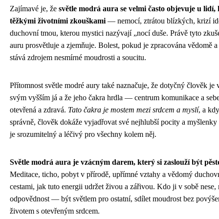
Zajímavé je, že
světle modrá aura se velmi často objevuje u lidí, 
těžkými životními zkouškami
— nemocí, ztrátou blízkých, krizí id
duchovní tmou, kterou mystici nazývají „nocí duše. Právě tyto zkuše
auru prosvětluje a zjemňuje. Bolest, pokud je zpracována vědomě a
stává zdrojem nesmírné moudrosti a soucitu.
Přítomnost světle modré aury také naznačuje, že dotyčný člověk je 
svým vyšším já a že jeho čakra hrdla — centrum komunikace a seb
otevřená a zdravá.
Tato čakra je mostem mezi srdcem a myslí
, a kd
správně, člověk dokáže vyjadřovat své nejhlubší pocity a myšlenky
je srozumitelný a léčivý pro všechny kolem něj.
Světle modrá aura je vzácným darem, který si zaslouží být pěs
Meditace, ticho, pobyt v přírodě, upřímné vztahy a vědomý duchovn
cestami, jak tuto energii udržet živou a zářivou. Kdo ji v sobě nese,
odpovědnost — být světlem pro ostatní, sdílet moudrost bez povýšen
životem s otevřeným srdcem.