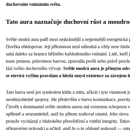
duchovním vnímáním světa.
Tato aura naznačuje duchovní růst a moudro
Světle modrá aura patří mezi nejkrásnější a nejjemnější energetická
člověka obklopovat. Její přítomnost není náhodná a vždy nese hlu
sahá daleko za hranice běžného každodenního vnímání. Lidé, kteří 
touto jemnou, průsvitnou barvou, zpravidla prošli nebo právě proc
fází svého duchovního vývoje.
Světle modrá aura je přímým odr
se otevírá vyšším pravdám a hledá smysl existence za závojem 
Tato barva není jen symbolem klidu a míru, ačkoli i tyto vlastnosti j
neodmyslitelně spojeny. Jde především o barvu komunikace, pravdy 
Člověk s dominantní světle modrou aurou má vrozenou schopnost v
upřímně a srozumitelně, aniž by přitom zraňoval ostatní. Jeho slova
protože vycházejí z hlubokého přesvědčení a vnitřní integrity.
Takoví
přirozenými průvodci a učiteli, aniž by o to vědomě usilovali
— osta