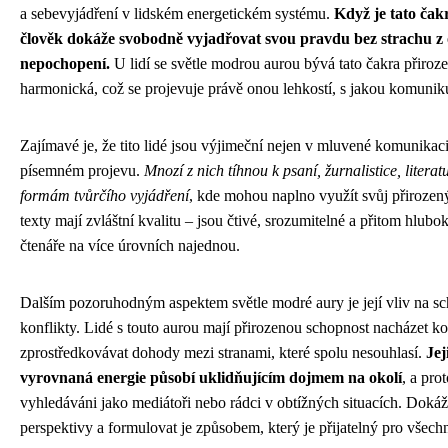
a sebevyjádření v lidském energetickém systému.
Když je tato čak
člověk dokáže svobodně vyjadřovat svou pravdu bez strachu z
nepochopení.
U lidí se světle modrou aurou bývá tato čakra přiroze
harmonická, což se projevuje právě onou lehkostí, s jakou komunikuj
Zajímavé je, že tito lidé jsou výjimeční nejen v mluvené komunikaci,
písemném projevu.
Mnozí z nich tíhnou k psaní, žurnalistice, litera
formám tvůrčího vyjádření
, kde mohou naplno využít svůj přirozený 
texty mají zvláštní kvalitu – jsou čtivé, srozumitelné a přitom hlubo
čtenáře na více úrovních najednou.
Dalším pozoruhodným aspektem světle modré aury je její vliv na sc
konflikty. Lidé s touto aurou mají přirozenou schopnost nacházet 
zprostředkovávat dohody mezi stranami, které spolu nesouhlasí.
Jej
vyrovnaná energie působí uklidňujícím dojmem na okolí
, a pro
vyhledáváni jako mediátoři nebo rádci v obtížných situacích. Dokáž
perspektivy a formulovat je způsobem, který je přijatelný pro všech