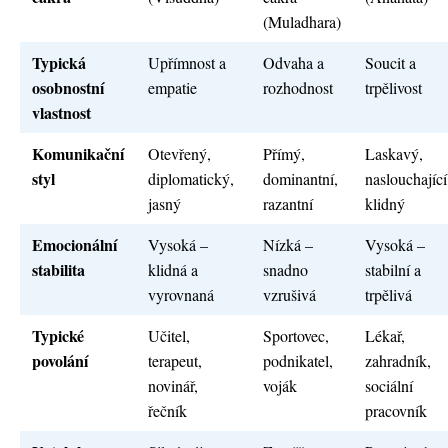
(Muladhara)
Typická
Upřímnost a
Odvaha a
Soucit a
osobnostní
empatie
rozhodnost
trpělivost
vlastnost
Komunikační
Otevřený,
Přímý,
Laskavý,
styl
diplomatický,
dominantní,
naslouchající
jasný
razantní
klidný
Emocionální
Vysoká –
Nízká –
Vysoká –
stabilita
klidná a
snadno
stabilní a
vyrovnaná
vzrušivá
trpělivá
Typické
Učitel,
Sportovec,
Lékař,
povolání
terapeut,
podnikatel,
zahradník,
novinář,
voják
sociální
řečník
pracovník