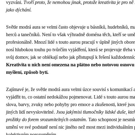
vyzváni.
Tvoří proto, že nemohou jinak, protože kreativita je pro ně
jako dýchání.
Světle modrá aura se velmi často objevuje u básníků, hudebníků, mal
herců a tanečníků. Není to však výhradně doména těch, kteří se umě
profesionálně. Mnozí lidé s touto aurou pracují v úplně jiných obore
nosí hlubokou touhu po tvůrčím vyjádření, která se projevuje třeba v
svůj domov, jak se oblékají nebo jak přistupují k řešení každodenn
Kreativita u nich není omezena na plátno nebo notovou osnovu
myšlení, způsob bytí.
Zajímavé je, že světle modrá aura velmi úzce souvisí s komunikací 
vyjádřit to, co ostatní nedokážou pojmenovat. Lidé s touto aurou ma
slova, barvy, zvuky nebo pohyby pro emoce a zkušenosti, které js
jiných lidí nevyslovitelné.
Jsou jakýmisi tlumočníky lidské duše, kteří
prožitky do forem srozumitelných ostatním.
Tato schopnost je nesmír
umění ve své podstatě není nic jiného než most mezi individuálním 
kolektivním porozuměním.