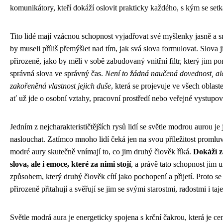
komunikátory, kteří dokáží oslovit prakticky každého, s kým se setka
Tito lidé mají vzácnou schopnost vyjadřovat své myšlenky jasně a s
by museli příliš přemýšlet nad tím, jak svá slova formulovat. Slova 
přirozeně, jako by měli v sobě zabudovaný vnitřní filtr, který jim p
správná slova ve správný čas.
Není to žádná naučená dovednost, al
zakořeněná vlastnost jejich duše
, která se projevuje ve všech oblaste
ať už jde o osobní vztahy, pracovní prostředí nebo veřejné vystupov
Jedním z nejcharakterističtějších rysů lidí se světle modrou aurou je
naslouchat. Zatímco mnoho lidí čeká jen na svou příležitost promluvi
modré aury skutečně vnímají to, co jim druhý člověk říká.
Dokáží z
slova, ale i emoce, které za nimi stojí
, a právě tato schopnost jim
způsobem, který druhý člověk cítí jako pochopení a přijetí. Proto se
přirozeně přitahují a svěřují se jim se svými starostmi, radostmi i taj
Světle modrá aura je energeticky spojena s krční čakrou, která je 