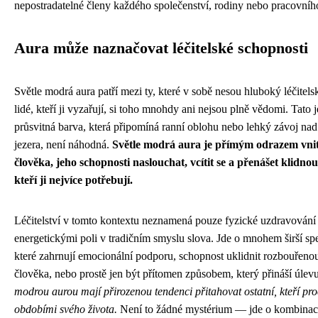
nepostradatelné členy každého společenství, rodiny nebo pracovníh
Aura může naznačovat léčitelské schopnosti
Světle modrá aura patří mezi ty, které v sobě nesou hluboký léčitels
lidé, kteří ji vyzařují, si toho mnohdy ani nejsou plně vědomi. Tato
průsvitná barva, která připomíná ranní oblohu nebo lehký závoj nad
jezera, není náhodná.
Světle modrá aura je přímým odrazem vnit
člověka, jeho schopnosti naslouchat, vcítit se a přenášet klidnou
kteří ji nejvíce potřebují.
Léčitelství v tomto kontextu neznamená pouze fyzické uzdravování 
energetickými poli v tradičním smyslu slova. Jde o mnohem širší sp
které zahrnují emocionální podporu, schopnost uklidnit rozbouřen
člověka, nebo prostě jen být přítomen způsobem, který přináší úlev
modrou aurou mají přirozenou tendenci přitahovat ostatní, kteří pro
obdobími svého života.
Není to žádné mystérium — jde o kombinaci