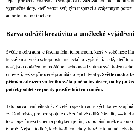
Jejich přirozená charisma a schopnost navazovat kontakt s lidmi z ni
výjimečné lídry, kteří vedou svůj tým inspirací a vzájemným poroz
autoritou nebo strachem.
Barva odráží kreativitu a umělecké vyjádřen
Světle modrá aura je fascinujícím fenoménem, který v sobě nese hlu
lidské kreativitě a schopnosti uměleckého vyjádření. Lidé, kteří tut
nosí, jsou obdařeni mimořádnou schopností vnímat svět kolem sebe 
citlivostí, jež se přirozeně promítá do jejich tvorby.
Světle modrá ba
přímým odrazem vnitřního světa plného inspirace, touhy po krá
potřeby sdílet své pocity prostřednictvím umění.
Tato barva není náhodná. V celém spektru aurických barev zaujímá
zvláštní místo, protože spojuje dvě zdánlivě odlišné kvality — klid
toto napětí mezi tichem a pohybem je tím, co pohání umělce s touto
tvorbě. Nejsou to lidé, kteří tvoří jen tehdy, když je to nutné nebo 