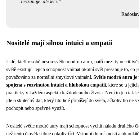
nezraňuje, ale léčí.
Radosla
Nositelé mají silnou intuici a empatii
Lidé, kteří v sobě nesou světle modrou auru, patří mezi ty nejcitlivějš
světě existují. Jejich schopnost vnímat okolní svět přesahuje to, co 
považováno za normální smyslové vnímání.
Světle modrá aura je 
spojena s rozvinutou intuicí a hlubokou empatií
, které se u jejíc
prakticky v každém aspektu každodenního života. Není to jen tak le
jde o skutečný dar, který tito lidé přinášejí do světa, ačkoliv ho ne
pochopit nebo správně využít.
Nositelé světle modré aury mají schopnost vycítit náladu druhého čl
než tento člověk stihne cokoliv říct. Vstoupí do místnosti a okamžit