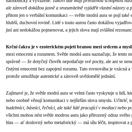
harmonicky a vyváženě.
Takoví lidé mají přirozenou schopnost nas
ale zároveň dokážou jasně a srozumitelně vyjádřit vlastní názory a p
přitom jen o verbální komunikaci — světle modrá aura se pojí také
hlubší, duchovní rovině. Lidé s touto aurou často dokážou vyjadřova
jiní ani nedokážou pojmenovat, a jejich slova mají zvláštní rezonanc
Krční čakra je v ezoterickém pojetí branou mezi srdcem a mysl
mezi emocemi a rozumem. Světle modrá aura naznačuje, že tento m
správně — že dotyčný člověk nepotlačuje své pocity, ale ani se nen
čistými emocemi bez zapojení rozumu. Tato rovnováha je vzácná a 
protože umožňuje autentické a zároveň uvědomělé jednání.
Zajímavé je, že světle modrá aura se velmi často vyskytuje u lidí, kt
nebo osobně věnují komunikaci v nejširším slova smyslu.
Učitelé, t
hudebníci, básníci, řečníci, ale také lidé pracující v mediaci nebo p
všichni mohou nést světle modrou auru jako přirozený odraz svého p
hlas — ať doslovný nebo metaforický — má sílu léčit, inspirovat a 