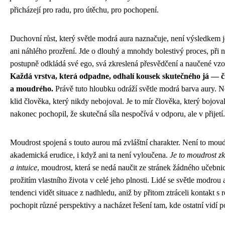
přicházejí pro radu, pro útěchu, pro pochopení.
Duchovní růst, který světle modrá aura naznačuje, není výsledkem 
ani náhlého prozření. Jde o dlouhý a mnohdy bolestivý proces, při
postupně odkládá své ego, svá zkreslená přesvědčení a naučené vzo
Každá vrstva, která odpadne, odhalí kousek skutečného já — č
a moudrého.
Právě tuto hloubku odráží světle modrá barva aury. N
klid člověka, který nikdy nebojoval. Je to mír člověka, který bojoval
nakonec pochopil, že skutečná síla nespočívá v odporu, ale v přijetí.
Moudrost spojená s touto aurou má zvláštní charakter. Není to moud
akademická erudice, i když ani ta není vyloučena.
Je to moudrost zk
a intuice
, moudrost, která se nedá naučit ze stránek žádného učebni
prožitím vlastního života v celé jeho plnosti. Lidé se světle modrou
tendenci vidět situace z nadhledu, aniž by přitom ztráceli kontakt s 
pochopit různé perspektivy a nacházet řešení tam, kde ostatní vidí p