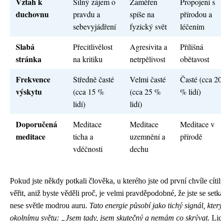
Vztah k
Silný zájem o
Zaměřen
Propojení s
duchovnu
pravdu a
spíše na
přírodou a
sebevyjádření
fyzický svět
léčením
Slabá
Přecitlivělost
Agresivita a
Přílišná
stránka
na kritiku
netrpělivost
obětavost
Frekvence
Středně časté
Velmi časté
Časté (cca 2
výskytu
(cca 15 %
(cca 25 %
% lidí)
lidí)
lidí)
Doporučená
Meditace
Meditace
Meditace v
meditace
ticha a
uzemnění a
přírodě
vděčnosti
dechu
Pokud jste někdy potkali člověka, u kterého jste od první chvíle cíti
věřit, aniž byste věděli proč, je velmi pravděpodobné, že jste se set
nese světle modrou auru.
Tato energie působí jako tichý signál, kter
okolnímu světu: „Jsem tady, jsem skutečný a nemám co skrývat.
Lid