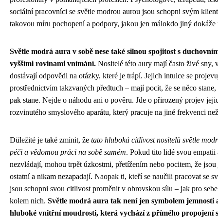
sociální pracovníci se světle modrou aurou jsou schopni svým klie
takovou míru pochopení a podpory, jakou jen málokdo jiný dokáže 
Světle modrá aura v sobě nese také silnou spojitost s duchovní
vyššími rovinami vnímání.
Nositelé této aury mají často živé sny, 
dostávají odpovědi na otázky, které je trápí. Jejich intuice se projevu
prostřednictvím takzvaných předtuch – mají pocit, že se něco stane, 
pak stane. Nejde o náhodu ani o pověru. Jde o přirozený projev je
rozvinutého smyslového aparátu, který pracuje na jiné frekvenci než 
Důležité je také zmínit, že
tato hluboká citlivost nositelů světle mod
péči a vědomou práci na sobě samém
. Pokud tito lidé svou empatii 
nezvládají, mohou trpět úzkostmi, přetížením nebo pocitem, že jsou 
ostatní a nikam nezapadají. Naopak ti, kteří se naučili pracovat se
jsou schopni svou citlivost proměnit v obrovskou sílu – jak pro sebe,
kolem nich.
Světle modrá aura tak není jen symbolem jemnosti a
hluboké vnitřní moudrosti, která vychází z přímého propojení 