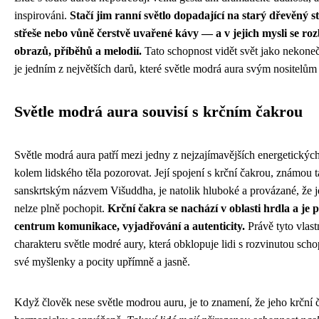
inspirováni.
Stačí jim ranní světlo dopadající na starý dřevěný s
střeše nebo vůně čerstvě uvařené kávy — a v jejich mysli se roz
obrazů, příběhů a melodií.
Tato schopnost vidět svět jako nekoneč
je jedním z největších darů, které světle modrá aura svým nositelům 
Světle modrá aura souvisí s krčním čakrou
Světle modrá aura patří mezi jedny z nejzajímavějších energetických 
kolem lidského těla pozorovat. Její spojení s krční čakrou, známou 
sanskrtským názvem Višuddha, je natolik hluboké a provázané, že 
nelze plně pochopit.
Krční čakra se nachází v oblasti hrdla a je
centrum komunikace, vyjadřování a autenticity.
Právě tyto vlastn
charakteru světle modré aury, která obklopuje lidi s rozvinutou scho
své myšlenky a pocity upřímně a jasně.
Když člověk nese světle modrou auru, je to znamení, že jeho krční 