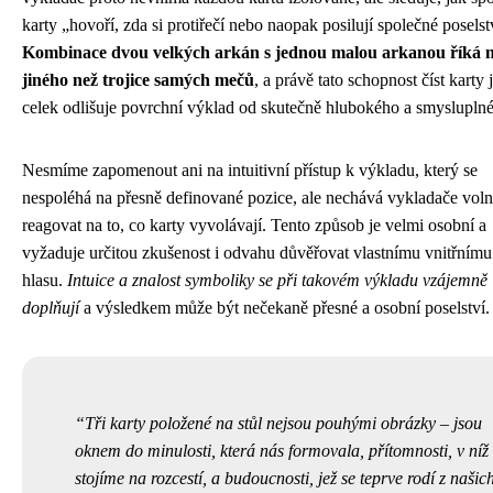
karty „hovoří, zda si protiřečí nebo naopak posilují společné poselst
Kombinace dvou velkých arkán s jednou malou arkanou říká 
jiného než trojice samých mečů
, a právě tato schopnost číst karty 
celek odlišuje povrchní výklad od skutečně hlubokého a smyslupln
Nesmíme zapomenout ani na intuitivní přístup k výkladu, který se
nespoléhá na přesně definované pozice, ale nechává vykladače vol
reagovat na to, co karty vyvolávají. Tento způsob je velmi osobní a
vyžaduje určitou zkušenost i odvahu důvěřovat vlastnímu vnitřnímu
hlasu.
Intuice a znalost symboliky se při takovém výkladu vzájemně
doplňují
a výsledkem může být nečekaně přesné a osobní poselství.
Tři karty položené na stůl nejsou pouhými obrázky – jsou
oknem do minulosti, která nás formovala, přítomnosti, v níž
stojíme na rozcestí, a budoucnosti, jež se teprve rodí z našic