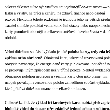
Výklad tří karet může být zaměřen na nejrůznější oblasti života
— n
lásku a vztahy, na práci a kariéru, na zdraví, finance nebo osobní
rozvoj. Flexibilita tohoto rozložení je jednou z jeho největších předn
Tazatel si může pokládat velmi konkrétní otázky nebo naopak necha
karty promluvit obecněji o celkovém směřování svého života v dan
období.
Velmi důležitou součástí výkladu je také
poloha karty, tedy zda lež
zpříma nebo obráceně
. Obrácená karta, takzvaná reversovaná pol
obvykle naznačuje, že energie dané karty je blokovaná, potlačená 
se projevuje jiným způsobem než v přímé poloze. Někteří vykladači
obrácenou polohou nepracují a všechny karty čtou jako přímé, jiní
naopak považují reversovanou polohu za nedílnou součást výkladu,
která přidává důležitou nuanci do celkového obrazu.
Celkově lze říci, že
výklad tří tarotových karet nabízí překvapiv
hluboký vhled do situace přes zdánlivě jednoduchou strukturu