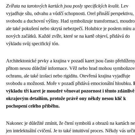
Zvířata na tarotových kartách jsou posly specifických kvalit.
Lev
vyjadřuje sílu, odvahu a vůdčí schopnosti. Orel přináší perspektivu,
svobodu a duchovní výšiny. Had symbolizuje transformaci, moudros
ale také pokušení nebo skrytá nebezpečí. Holubice je poslem míru a
nových začátků. Každé zvíře, které se na kartě objeví, přidává do
výkladu svůj specifický tón.
Architektonické prvky a krajina v pozadí karet jsou často přehlíženy
přitom nesou důležité informace. Věž nebo hrad mohou symbolizov
ochranu, ale také izolaci nebo rigiditu. Otevřená krajina vyjadřuje
svobodu a možnosti. Moře v pozadí přidává emocionální hloubku.
výkladu tří karet je moudré věnovat pozornost i těmto zdánlivě
okrajovým detailům, protože právě ony někdy nesou klíč k
pochopení celého příběhu.
Nakonec je důležité zmínit, že čtení symbolů a obrazů na kartách ne
jen intelektuální cvičení. Je to také intuitivní proces. Někdy vás urči