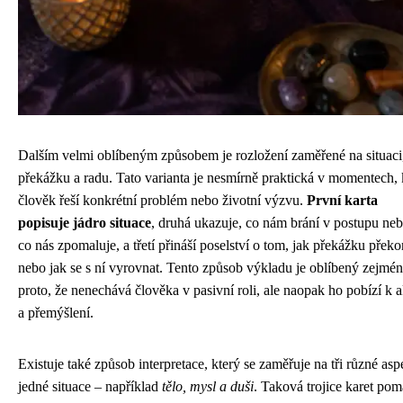
Dalším velmi oblíbeným způsobem je rozložení zaměřené na situaci
překážku a radu. Tato varianta je nesmírně praktická v momentech,
člověk řeší konkrétní problém nebo životní výzvu.
První karta
popisuje jádro situace
, druhá ukazuje, co nám brání v postupu ne
co nás zpomaluje, a třetí přináší poselství o tom, jak překážku překo
nebo jak se s ní vyrovnat. Tento způsob výkladu je oblíbený zejmé
proto, že nenechává člověka v pasivní roli, ale naopak ho pobízí k a
a přemýšlení.
Existuje také způsob interpretace, který se zaměřuje na tři různé asp
jedné situace – například
tělo, mysl a duši
. Taková trojice karet po