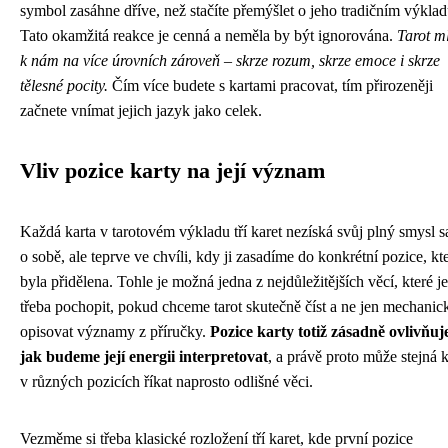
symbol zasáhne dříve, než stačíte přemýšlet o jeho tradičním výklad
Tato okamžitá reakce je cenná a neměla by být ignorována.
Tarot m
k nám na více úrovních zároveň – skrze rozum, skrze emoce i skrze
tělesné pocity.
Čím více budete s kartami pracovat, tím přirozeněji
začnete vnímat jejich jazyk jako celek.
Vliv pozice karty na její význam
Každá karta v tarotovém výkladu tří karet nezíská svůj plný smysl 
o sobě, ale teprve ve chvíli, kdy ji zasadíme do konkrétní pozice, kte
byla přidělena. Tohle je možná jedna z nejdůležitějších věcí, které je
třeba pochopit, pokud chceme tarot skutečně číst a ne jen mechanic
opisovat významy z příručky.
Pozice karty totiž zásadně ovlivňuj
jak budeme její energii interpretovat
, a právě proto může stejná k
v různých pozicích říkat naprosto odlišné věci.
Vezměme si třeba klasické rozložení tří karet, kde první pozice