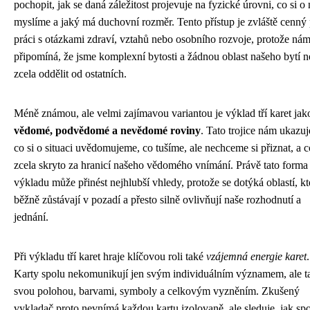
pochopit, jak se daná záležitost projevuje na fyzické úrovni, co si o 
myslíme a jaký má duchovní rozměr. Tento přístup je zvláště cenný 
práci s otázkami zdraví, vztahů nebo osobního rozvoje, protože ná
připomíná, že jsme komplexní bytosti a žádnou oblast našeho bytí n
zcela oddělit od ostatních.
Méně známou, ale velmi zajímavou variantou je výklad tří karet jak
vědomé, podvědomé a nevědomé roviny
. Tato trojice nám ukazuj
co si o situaci uvědomujeme, co tušíme, ale nechceme si přiznat, a c
zcela skryto za hranicí našeho vědomého vnímání. Právě tato forma
výkladu může přinést nejhlubší vhledy, protože se dotýká oblastí, kt
běžně zůstávají v pozadí a přesto silně ovlivňují naše rozhodnutí a
jednání.
Při výkladu tří karet hraje klíčovou roli také
vzájemná energie karet
.
Karty spolu nekomunikují jen svým individuálním významem, ale t
svou polohou, barvami, symboly a celkovým vyzněním. Zkušený
vykladač proto nevnímá každou kartu izolovaně, ale sleduje, jak sp