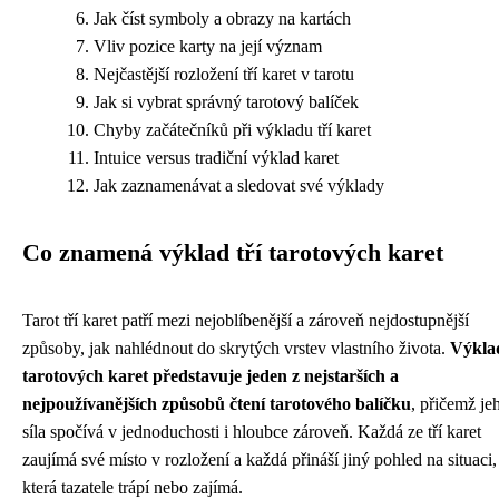
Jak číst symboly a obrazy na kartách
Vliv pozice karty na její význam
Nejčastější rozložení tří karet v tarotu
Jak si vybrat správný tarotový balíček
Chyby začátečníků při výkladu tří karet
Intuice versus tradiční výklad karet
Jak zaznamenávat a sledovat své výklady
Co znamená výklad tří tarotových karet
Tarot tří karet patří mezi nejoblíbenější a zároveň nejdostupnější
způsoby, jak nahlédnout do skrytých vrstev vlastního života.
Výklad
tarotových karet představuje jeden z nejstarších a
nejpoužívanějších způsobů čtení tarotového balíčku
, přičemž je
síla spočívá v jednoduchosti i hloubce zároveň. Každá ze tří karet
zaujímá své místo v rozložení a každá přináší jiný pohled na situaci,
která tazatele trápí nebo zajímá.