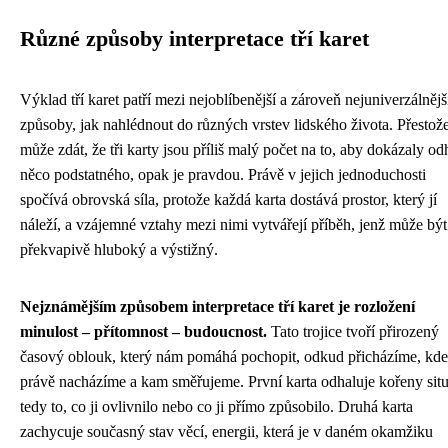
Různé způsoby interpretace tří karet
Výklad tří karet patří mezi nejoblíbenější a zároveň nejuniverzálnějš
způsoby, jak nahlédnout do různých vrstev lidského života. Přestože
může zdát, že tři karty jsou příliš malý počet na to, aby dokázaly odh
něco podstatného, opak je pravdou. Právě v jejich jednoduchosti
spočívá obrovská síla, protože každá karta dostává prostor, který jí
náleží, a vzájemné vztahy mezi nimi vytvářejí příběh, jenž může být
překvapivě hluboký a výstižný.
Nejznámějším způsobem interpretace tří karet je rozložení
minulost – přítomnost – budoucnost.
Tato trojice tvoří přirozený
časový oblouk, který nám pomáhá pochopit, odkud přicházíme, kde
právě nacházíme a kam směřujeme. První karta odhaluje kořeny situ
tedy to, co ji ovlivnilo nebo co ji přímo způsobilo. Druhá karta
zachycuje současný stav věcí, energii, která je v daném okamžiku