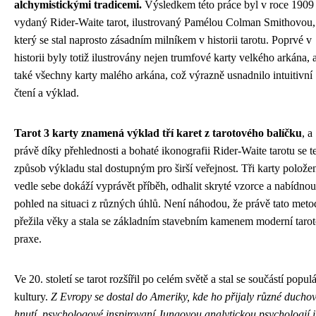
alchymistickými tradicemi.
Výsledkem této práce byl v roce 1909
vydaný Rider-Waite tarot, ilustrovaný Pamélou Colman Smithovou,
který se stal naprosto zásadním milníkem v historii tarotu. Poprvé v
historii byly totiž ilustrovány nejen trumfové karty velkého arkána, 
také všechny karty malého arkána, což výrazně usnadnilo intuitivní
čtení a výklad.
Tarot 3 karty znamená výklad tří karet z tarotového balíčku
, a
právě díky přehlednosti a bohaté ikonografii Rider-Waite tarotu se t
způsob výkladu stal dostupným pro širší veřejnost. Tři karty polože
vedle sebe dokáží vyprávět příběh, odhalit skryté vzorce a nabídnou
pohled na situaci z různých úhlů. Není náhodou, že právě tato meto
přežila věky a stala se základním stavebním kamenem moderní taro
praxe.
Ve 20. století se tarot rozšířil po celém světě a stal se součástí popul
kultury.
Z Evropy se dostal do Ameriky, kde ho přijaly různé ducho
hnutí, psychologové inspirovaní Jungovou analytickou psychologií i