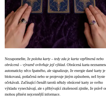
Nezapomeňte, že
poloha karty – tedy zda je karta vzpřímená nebo
obrácená – výrazně ovlivňuje její výklad
. Obrácená karta neznamen
automaticky něco špatného, ale signalizuje, že energie dané karty je
blokovaná, potlačená nebo se projevuje jiným způsobem, než byste
očekávali. Začínající čtenáři tarotů někdy obrácené karty ze svého
výkladu vynechávají, ale s přibývající zkušeností zjistíte, že právě 
mohou přinést nejcennější informace.