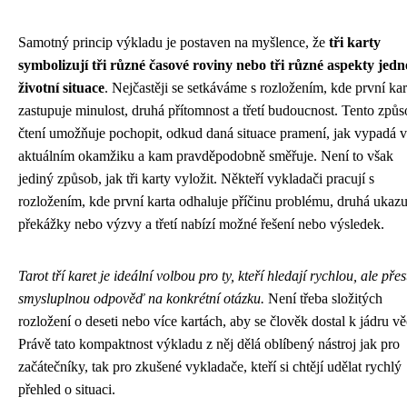
Samotný princip výkladu je postaven na myšlence, že
tři karty
symbolizují tři různé časové roviny nebo tři různé aspekty jedn
životní situace
. Nejčastěji se setkáváme s rozložením, kde první kar
zastupuje minulost, druhá přítomnost a třetí budoucnost. Tento způ
čtení umožňuje pochopit, odkud daná situace pramení, jak vypadá v
aktuálním okamžiku a kam pravděpodobně směřuje. Není to však
jediný způsob, jak tři karty vyložit. Někteří vykladači pracují s
rozložením, kde první karta odhaluje příčinu problému, druhá ukazu
překážky nebo výzvy a třetí nabízí možné řešení nebo výsledek.
Tarot tří karet je ideální volbou pro ty, kteří hledají rychlou, ale přes
smysluplnou odpověď na konkrétní otázku.
Není třeba složitých
rozložení o deseti nebo více kartách, aby se člověk dostal k jádru vě
Právě tato kompaktnost výkladu z něj dělá oblíbený nástroj jak pro
začátečníky, tak pro zkušené vykladače, kteří si chtějí udělat rychlý
přehled o situaci.