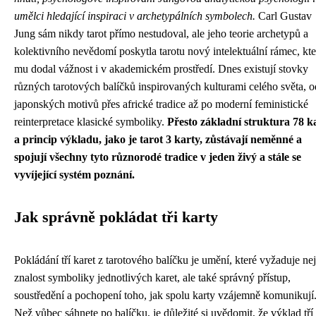
umělci hledající inspiraci v archetypálních symbolech.
Carl Gustav
Jung sám nikdy tarot přímo nestudoval, ale jeho teorie archetypů a
kolektivního nevědomí poskytla tarotu nový intelektuální rámec, kt
mu dodal vážnost i v akademickém prostředí. Dnes existují stovky
různých tarotových balíčků inspirovaných kulturami celého světa, o
japonských motivů přes africké tradice až po moderní feministické
reinterpretace klasické symboliky.
Přesto základní struktura 78 k
a princip výkladu, jako je tarot 3 karty, zůstávají neměnné a
spojují všechny tyto různorodé tradice v jeden živý a stále se
vyvíjející systém poznání.
Jak správně pokládat tři karty
Pokládání tří karet z tarotového balíčku je umění, které vyžaduje ne
znalost symboliky jednotlivých karet, ale také správný přístup,
soustředění a pochopení toho, jak spolu karty vzájemně komunikují
Než vůbec sáhnete po balíčku, je důležité si uvědomit, že výklad tří