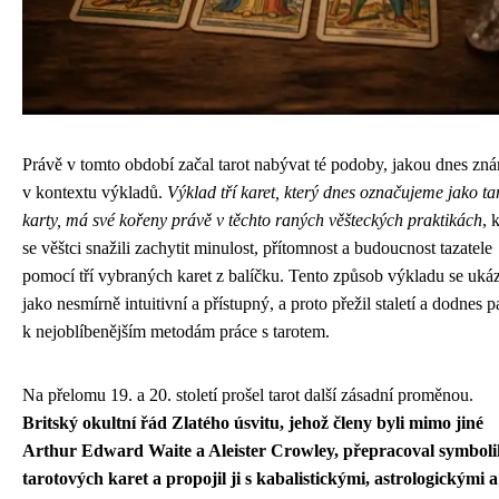
Právě v tomto období začal tarot nabývat té podoby, jakou dnes zn
v kontextu výkladů.
Výklad tří karet, který dnes označujeme jako ta
karty, má své kořeny právě v těchto raných věšteckých praktikách
, 
se věštci snažili zachytit minulost, přítomnost a budoucnost tazatele
pomocí tří vybraných karet z balíčku. Tento způsob výkladu se uká
jako nesmírně intuitivní a přístupný, a proto přežil staletí a dodnes pa
k nejoblíbenějším metodám práce s tarotem.
Na přelomu 19. a 20. století prošel tarot další zásadní proměnou.
Britský okultní řád Zlatého úsvitu, jehož členy byli mimo jiné
Arthur Edward Waite a Aleister Crowley, přepracoval symbol
tarotových karet a propojil ji s kabalistickými, astrologickými a