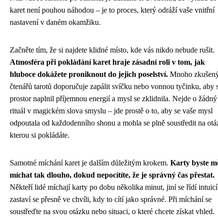
karet není pouhou náhodou – je to proces, který odráží vaše vnitřní
nastavení v daném okamžiku.
Začněte tím, že si najdete klidné místo, kde vás nikdo nebude rušit.
Atmosféra při pokládání karet hraje zásadní roli v tom, jak
hluboce dokážete proniknout do jejich poselství.
Mnoho zkušen
čtenářů tarotů doporučuje zapálit svíčku nebo vonnou tyčinku, aby 
prostor naplnil příjemnou energií a mysl se zklidnila. Nejde o žádný
rituál v magickém slova smyslu – jde prostě o to, aby se vaše mysl
odpoutala od každodenního shonu a mohla se plně soustředit na otá
kterou si pokládáte.
Samotné míchání karet je dalším důležitým krokem.
Karty byste mě
míchat tak dlouho, dokud nepocítíte, že je správný čas přestat.
Někteří lidé míchají karty po dobu několika minut, jiní se řídí intuicí
zastaví se přesně ve chvíli, kdy to cítí jako správné. Při míchání se
soustřeďte na svou otázku nebo situaci, o které chcete získat vhled.