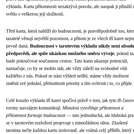
výkladu. Karta přítomnosti nezakrývá pravdu, ale naopak ji přináší 
světlo s veškerou její složitostí.
Třetí karta, která nahlíží do budoucnosti, je pravděpodobně tou, kte
tazatelé věnují největší pozornost, a přitom je ze všech tří karet nej
pevně daná.
Budoucnost v tarotovém výkladu nikdy není absolu
předpovědí, ale spíše ukázkou možného směru vývoje
, pokud ta
bude pokračovat současnou cestou. Tato karta ukazuje potenciál,
naznačuje, co by se mohlo stát, ale vždy záleží na svobodné vůli
každého z nás. Pokud se nám výhled nelíbí, máme vždy možnost
změnit své jednání, přehodnotit priority a tím ovlivnit i to, co přijde.
Celé kouzlo výkladu tří karet spočívá právě v tom, jak tyto tři časov
roviny navzájem komunikují.
Minulost vysvětluje přítomnost a
přítomnost formuje budoucnost
— tato jednoduchá, ale hluboká pr
se v tarotovém rozložení projevuje s mimořádnou silou. Zkušený
tarotista nečte každou kartu izolovaně, ale vnímá celý příběh, který 