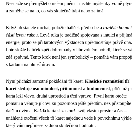
Nesnažte se přemýšlet o ničem jiném – nechte myšlenky volně plyn
a zaměřte se na to, co vás skutečně trápí nebo zajímá.
Když přestanete míchat, položte balíček před sebe a
rozdělte ho na t
části levou rukou
. Levá ruka je tradičně spojována s intuicí a přijí
energie, proto se při tarotových výkladech upřednostňuje právě ona.
Poté složte balíček zpět dohromady v libovolném pořadí, které se 
zdá správné. Tento krok není jen symbolický – pomáhá vám propoji
s kartami na hlubší úrovni.
Nyní přichází samotné pokládání tří karet.
Klasické rozmístění tří
karet sleduje osu minulost, přítomnost a budoucnost
, přičemž p
karta leží vlevo, druhá uprostřed a třetí vpravo. První kartu otočte
pomalu a věnujte jí chvilku pozornosti ještě předtím, než přistoupíte
dalším dvěma. Každá karta si zaslouží svůj vlastní prostor a čas –
unáhlené otočení všech tří karet najednou vede k povrchnímu výkla
který vám nepřinese žádnou skutečnou hodnotu.