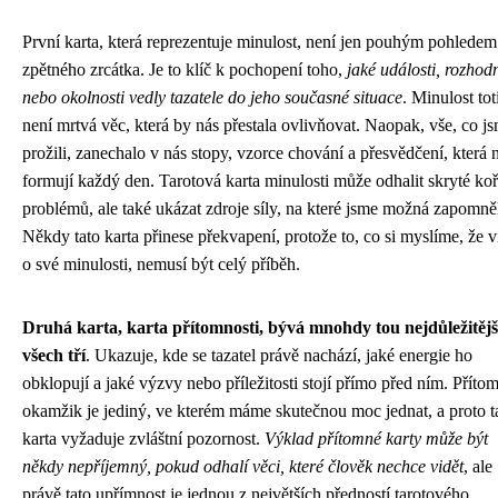
První karta, která reprezentuje minulost, není jen pouhým pohledem
zpětného zrcátka. Je to klíč k pochopení toho,
jaké události, rozhod
nebo okolnosti vedly tazatele do jeho současné situace
. Minulost tot
není mrtvá věc, která by nás přestala ovlivňovat. Naopak, vše, co j
prožili, zanechalo v nás stopy, vzorce chování a přesvědčení, která 
formují každý den. Tarotová karta minulosti může odhalit skryté ko
problémů, ale také ukázat zdroje síly, na které jsme možná zapomněl
Někdy tato karta přinese překvapení, protože to, co si myslíme, že 
o své minulosti, nemusí být celý příběh.
Druhá karta, karta přítomnosti, bývá mnohdy tou nejdůležitějš
všech tří
. Ukazuje, kde se tazatel právě nachází, jaké energie ho
obklopují a jaké výzvy nebo příležitosti stojí přímo před ním. Příto
okamžik je jediný, ve kterém máme skutečnou moc jednat, a proto t
karta vyžaduje zvláštní pozornost.
Výklad přítomné karty může být
někdy nepříjemný, pokud odhalí věci, které člověk nechce vidět
, ale
právě tato upřímnost je jednou z největších předností tarotového