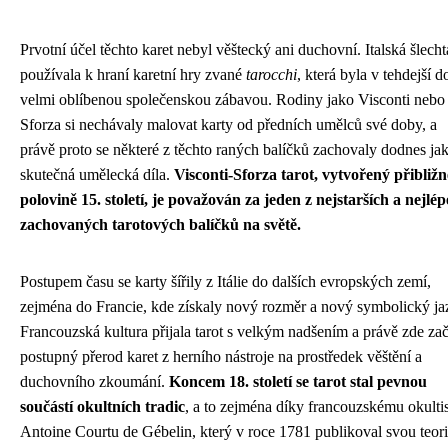
Prvotní účel těchto karet nebyl věštecký ani duchovní. Italská šlecht
používala k hraní karetní hry zvané
tarocchi
, která byla v tehdejší d
velmi oblíbenou společenskou zábavou. Rodiny jako Visconti nebo
Sforza si nechávaly malovat karty od předních umělců své doby, a
právě proto se některé z těchto raných balíčků zachovaly dodnes ja
skutečná umělecká díla.
Visconti-Sforza tarot, vytvořený přibližn
polovině 15. století, je považován za jeden z nejstarších a nejlép
zachovaných tarotových balíčků na světě.
Postupem času se karty šířily z Itálie do dalších evropských zemí,
zejména do Francie, kde získaly nový rozměr a nový symbolický ja
Francouzská kultura přijala tarot s velkým nadšením a právě zde zač
postupný přerod karet z herního nástroje na prostředek věštění a
duchovního zkoumání.
Koncem 18. století se tarot stal pevnou
součástí okultních tradic
, a to zejména díky francouzskému okulti
Antoine Courtu de Gébelin, který v roce 1781 publikoval svou teori