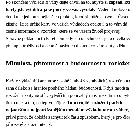
Po skončení výkladu si vždy dejte chvíli na to, abyste si
zapsali, kt
karty jste vytáhli a jaké pocity ve vás vyvolaly
. Vedení tarotovéh
deníku je jednou z nejlepších praktik, které si můžete osvojit. Čase
zjistíte, že se určité karty ve vašich výkladech opakují, a to vám dá
cenné informace o vzorcích, které se ve vašem životě projevují.
Správné pokládání tří karet není tedy jen o technice – je to o celko
přístupu, trpělivosti a ochotě naslouchat tomu, co vám karty sdělují.
Minulost, přítomnost a budoucnost v rozlože
Každý výklad tří karet nese v sobě hluboký symbolický rozměr, kte
sahá daleko za hranice pouhého hádání budoucnosti. Když tarotista
rozloží tři karty na stůl, vytváří tím pomyslný most mezi tím, co bylo
tím, co je, a tím, co teprve přijde.
Toto trojité rozložení patří k
nejstarším a nejpoužívanějším metodám výkladu tarotu vůbec
,
právě proto, že dokáže zachytit tok času způsobem, který je pro člo
přirozený a srozumitelný.