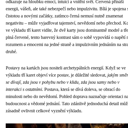
odkazuje na hloubku emocí, intuici a vnitřní svět. Červená přináší
energii, vášeň, ale také nebezpečí nebo impulzivitu. Bílá je spojena 
čistotou a novými začátky, zatímco černá nemusí nutně znamenat
negativitu – může vyjadřovat tajemství, nevědomí nebo přechod. K
ve výkladu tří karet vidíte, že dvě karty jsou dominantně modré a třet
plná červené, tento barevný kontrast sám o sobě vypovídá o napětí 
rozumem a emocemi na jedné straně a impulzivním jednáním na str
druhé.
Postavy na kartách jsou nositeli archetypálních energií. Když se ve
výkladu tří karet objeví více postav, je důležité sledovat,
jakým smě
se dívají, zda jsou v pohybu nebo v klidu, zda jsou samy nebo v
interakci s ostatními
. Postava, která se dívá doleva, se obrací do
minulosti nebo do nevědomí. Pohled doprava naznačuje orientaci n
budoucnost a vědomé jednání. Tato zdánlivě jednoduchá detail můž
zásadně ovlivnit celkové vyznění výkladu.