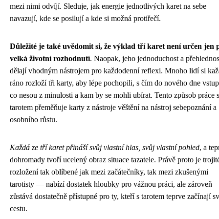
mezi nimi odvíjí. Sleduje, jak energie jednotlivých karet na sebe
navazují, kde se posilují a kde si možná protiřečí.
Důležité je také uvědomit si, že výklad tří karet není určen jen 
velká životní rozhodnutí
. Naopak, jeho jednoduchost a přehlednos
dělají vhodným nástrojem pro každodenní reflexi. Mnoho lidí si ka
ráno rozloží tři karty, aby lépe pochopili, s čím do nového dne vstup
co nesou z minulosti a kam by se mohli ubírat. Tento způsob práce 
tarotem přeměňuje karty z nástroje věštění na nástroj sebepoznání a
osobního růstu.
Každá ze tří karet přináší svůj vlastní hlas, svůj vlastní pohled
, a te
dohromady tvoří ucelený obraz situace tazatele. Právě proto je trojit
rozložení tak oblíbené jak mezi začátečníky, tak mezi zkušenými
tarotisty — nabízí dostatek hloubky pro vážnou práci, ale zároveň
zůstává dostatečně přístupné pro ty, kteří s tarotem teprve začínají s
cestu.