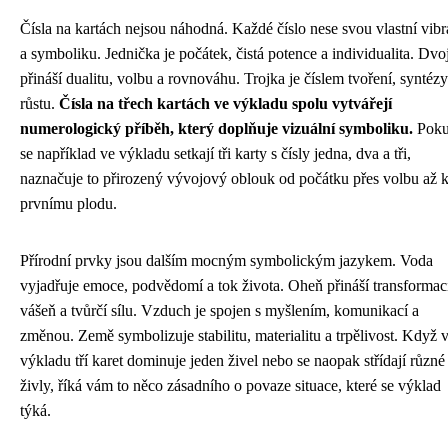
Čísla na kartách nejsou náhodná. Každé číslo nese svou vlastní vibr
a symboliku. Jednička je počátek, čistá potence a individualita. Dvo
přináší dualitu, volbu a rovnováhu. Trojka je číslem tvoření, syntézy
růstu.
Čísla na třech kartách ve výkladu spolu vytvářejí
numerologický příběh, který doplňuje vizuální symboliku.
Pok
se například ve výkladu setkají tři karty s čísly jedna, dva a tři,
naznačuje to přirozený vývojový oblouk od počátku přes volbu až 
prvnímu plodu.
Přírodní prvky jsou dalším mocným symbolickým jazykem. Voda
vyjadřuje emoce, podvědomí a tok života. Oheň přináší transformac
vášeň a tvůrčí sílu. Vzduch je spojen s myšlením, komunikací a
změnou. Země symbolizuje stabilitu, materialitu a trpělivost. Když 
výkladu tří karet dominuje jeden živel nebo se naopak střídají různé
živly, říká vám to něco zásadního o povaze situace, které se výklad
týká.