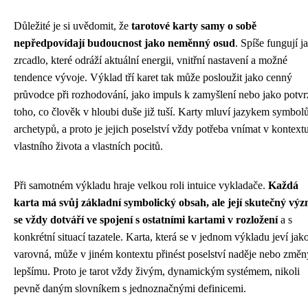
Důležité je si uvědomit, že
tarotové karty samy o sobě
nepředpovídají budoucnost jako neměnný osud
. Spíše fungují j
zrcadlo, které odráží aktuální energii, vnitřní nastavení a možné
tendence vývoje. Výklad tří karet tak může posloužit jako cenný
průvodce při rozhodování, jako impuls k zamyšlení nebo jako potvr
toho, co člověk v hloubi duše již tuší. Karty mluví jazykem symbol
archetypů, a proto je jejich poselství vždy potřeba vnímat v kontext
vlastního života a vlastních pocitů.
Při samotném výkladu hraje velkou roli intuice vykladače.
Každá
karta má svůj základní symbolický obsah, ale její skutečný vý
se vždy dotváří ve spojení s ostatními kartami v rozložení
a s
konkrétní situací tazatele. Karta, která se v jednom výkladu jeví jak
varovná, může v jiném kontextu přinést poselství naděje nebo změn
lepšímu. Proto je tarot vždy živým, dynamickým systémem, nikoli
pevně daným slovníkem s jednoznačnými definicemi.