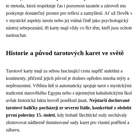
to metoda, která respektuje čas i pozornost tazatele a zároveň mu
poskytuje dostatečný prostor pro reflexi a zamyšlení. Ať už člověk v
v mystické aspekty tarotu nebo jej vnímá čistě jako psychologický
nástroj sebepoznání, tři karty mají vždy co říct těm, kteří jsou ochotn
naslouchat.
Historie a původ tarotových karet ve světě
Tarotové karty mají za sebou fascinující cestu napříč staletími a
kontinenty, přičemž jejich původ je dodnes opředen mnoha mýty a
nepřesnostmi. Většina lidí si automaticky spojuje tarot s mystickými
tradicemi starověkého Egypta nebo s tajemnými kabalistickými škol
avšak historická fakta hovoří poněkud jinak.
Nejstarší dochované
tarotové balíčky pocházejí ze severní Itálie, konkrétně z období
první poloviny 15. století
, kdy bohaté šlechtické rody nechávaly
zhotovovat nádherně iluminované sady karet pro vlastní potěšení a
zábavu.