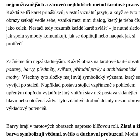
nejpoužívanějších a zároveň nejhlubších metod tarotové práce.
Každá ze tří karet přináší svůj vlastní vizuální jazyk, a když se tyto t
obrazy setkají vedle sebe, vzniká mezi nimi dialog, který je třeba čís
jako celek. Nestačí tedy rozumět každé kartě zvlášť – je nutné sledo
jak spolu symboly komunikují, jak se doplňují nebo naopak jak si
protiřečí.
Začněme tím nejzákladnějším. Každý obraz na tarotové kartě obsah
postavy, barvy, předměty, zvířata, přírodní prvky a architektonické
motivy
. Všechny tyto složky mají svůj symbolický význam, který se
vyvíjel po staletí. Například postava stojící vzpřímeně s pohledem
upřeným dopředu vyjadřuje jiný vnitřní stav než postava sklánějící
hlavu nebo otočená zády. Tyto zdánlivě drobné detaily nesou obro
výkladový potenciál.
Barvy hrají v tarotových obrazech naprosto klíčovou roli.
Zlatá a ž
barva symbolizují vědomí, světlo a duchovní probuzení.
Modrá