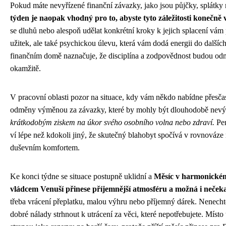
Pokud máte nevyřízené finanční závazky, jako jsou půjčky, splátky
týden je naopak vhodný pro to, abyste tyto záležitosti konečně v
se dluhů nebo alespoň udělat konkrétní kroky k jejich splacení vám 
užitek, ale také psychickou úlevu, která vám dodá energii do dalšíc
finančním domě naznačuje, že disciplína a zodpovědnost budou od
okamžitě.
V pracovní oblasti pozor na situace, kdy vám někdo nabídne přes
odměny výměnou za závazky, které by mohly být dlouhodobě nev
krátkodobým ziskem na úkor svého osobního volna nebo zdraví.
Pen
ví lépe než kdokoli jiný, že skutečný blahobyt spočívá v rovnováze
duševním komfortem.
Ke konci týdne se situace postupně uklidní a
Měsíc v harmonickém
vládcem Venuší přinese příjemnější atmosféru a možná i neček
třeba vrácení přeplatku, malou výhru nebo příjemný dárek. Nenechte
dobré nálady strhnout k utrácení za věci, které nepotřebujete. Místo