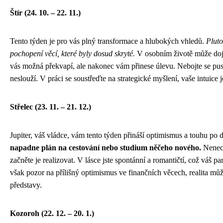
Štír (24. 10. – 22. 11.)
Tento týden je pro vás plný transformace a hlubokých vhledů.
Pluto
pochopení věcí, které byly dosud skryté.
V osobním životě může dojí
vás možná překvapí, ale nakonec vám přinese úlevu. Nebojte se pusti
neslouží. V práci se soustřeďte na strategické myšlení, vaše intuice
Střelec (23. 11. – 21. 12.)
Jupiter, váš vládce, vám tento týden přináší optimismus a touhu po 
napadne plán na cestování nebo studium něčeho nového.
Nenech
začněte je realizovat. V lásce jste spontánní a romantičtí, což váš par
však pozor na přílišný optimismus ve finančních věcech, realita může
představy.
Kozoroh (22. 12. – 20. 1.)