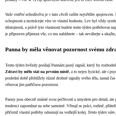
Vaše vnitřní sebedůvěra je v tuto chvíli vaším největším spojencem.
schopnosti a neztrácejte víru ve vlastní hodnotu. Lev byl vždy sym
důstojnosti, a právě tyto vlastnosti budete tento týden potřebovat n
je připraven přijmout vše, co mu nabídnete – tak neváhejte a ukažte,
Panna by měla věnovat pozornost svému zdr
Tento týden hvězdy posílají Pannám jasný signál, který by rozhodn
Zdraví by mělo stát na prvním místě
, a to nejen fyzické, ale i ps
poslední době přehlížely různé drobné signály svého těla, nastal čas
věnovat jim patřičnou pozornost.
Panny jsou obecně známé svou pečlivostí a smyslem pro detail, ale
tendenci zapomínat na sebe samotné. Věnují se práci, rodině, přát
přičemž vlastní potřeby odsunují na vedlejší kolej.
Tento týden vám 