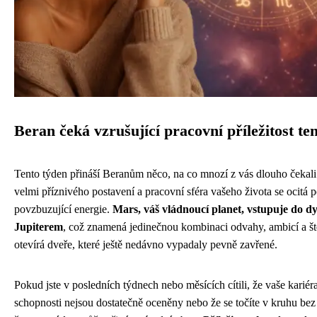
Beran čeká vzrušující pracovní příležitost te
Tento týden přináší Beranům něco, na co mnozí z vás dlouho čekali
velmi příznivého postavení a pracovní sféra vašeho života se ocitá p
povzbuzující energie.
Mars, váš vládnoucí planet, vstupuje do 
Jupiterem
, což znamená jedinečnou kombinaci odvahy, ambicí a ště
otevírá dveře, které ještě nedávno vypadaly pevně zavřené.
Pokud jste v posledních týdnech nebo měsících cítili, že vaše kariér
schopnosti nejsou dostatečně oceněny nebo že se točíte v kruhu bez