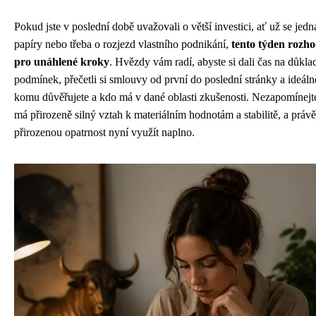
Pokud jste v poslední době uvažovali o větší investici, ať už se jed
papíry nebo třeba o rozjezd vlastního podnikání,
tento týden rozho
pro unáhlené kroky
. Hvězdy vám radí, abyste si dali čas na důkl
podmínek, přečetli si smlouvy od první do poslední stránky a ideáln
komu důvěřujete a kdo má v dané oblasti zkušenosti. Nezapomínejte
má přirozeně silný vztah k materiálním hodnotám a stabilitě, a právě
přirozenou opatrnost nyní využít naplno.