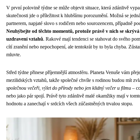
V první polovině týdne se může objevit situace, která zdánlivě vypad
skutečnosti jde o příležitost k hlubšímu porozumění. Možná se jed
partnerem, napjaté slovo s rodičem nebo sourozencem, případně poci
Neuhýbejte od těchto momentů, protože právě v nich se skrývá
uzdravení vztahů
. Rakové mají tendenci se stahovat do svého po
cítí zranění nebo nepochopení, ale tentokrát by to byla chyba. Zůsta
mluvte.
Střed týdne přinese příjemnější atmosféru. Planeta Venuše vám přeje 
mezilidských vztahů, takže společné chvíle s rodinou budou mít zvl
společnou večeři, výlet do přírody nebo jen klidný večer u filmu
– co
nebo jako pár spojí. Právě tyto zdánlivě malé okamžiky mají v tom
hodnotu a zanechají v srdcích všech zúčastněných trvalou stopu.