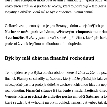
roli a vaše schopnost motivovat ostatní a táhnout tým vpřed bude v
velkorysou stránku a podpořte kolegy, kteří to potřebují
– tato gesta
loajality a důvěry, která může být v budoucnu velmi cenná.
Celkově vzato, tento týden je pro Berany jedním z nejsilnějších pr
Nechte se unést pozitivní vlnou, věřte svým schopnostem a nebo
si zasloužíte.
Hvězdy jsou na vaší straně a příležitost, která přicház
profesní život k lepšímu na dlouhou dobu dopředu.
Býk by měl dbát na finanční rozhodnutí
Tento týden se pro Býka otevírá období, které si žádá zvýšenou poz
financí. Planety se seřadily způsobem, který může přinést jak lákavé p
nebezpečné pasti, a proto je důležité zachovat chladnou hlavu a ne
rozhodnutím.
Finanční situace Býka bude v nadcházejících dne
Venuše, která přechází do citlivého postavení vůči Saturnu
, a t
které se zdají být výhodné na první pohled, nemusí být vůbec tak skv