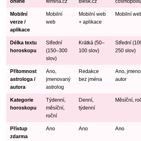
online
femina.cz
blesk.cz
cosmopolit
Mobilní
Mobilní
Mobilní web
Mobilní we
verze /
web
+ aplikace
aplikace
Délka textu
Střední
Krátká (50–
Střední (10
horoskopu
(150–300
100 slov)
250 slov)
slov)
Přítomnost
Ano,
Redakce
Ano, jmen
astrologa /
jmenovaný
bez jména
autor
autora
astrolog
Kategorie
Týdenní,
Denní,
Měsíční, ro
horoskopu
měsíční,
týdenní
roční
Přístup
Ano
Ano
Ano
zdarma