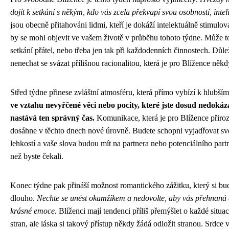
dojít k setkání s někým, kdo vás zcela překvapí svou osobností, inte
jsou obecně přitahováni lidmi, kteří je dokáží intelektuálně stimulov
by se mohl objevit ve vašem životě v průběhu tohoto týdne. Může to
setkání přátel, nebo třeba jen tak při každodenních činnostech. Důlež
nenechat se svázat přílišnou racionalitou, která je pro Blížence někd
Střed týdne přinese zvláštní atmosféru, která přímo vybízí k hlubš
ve vztahu nevyřčené věci nebo pocity, které jste dosud nedokázal
nastává ten správný čas.
Komunikace, která je pro Blížence přiroz
dosáhne v těchto dnech nové úrovně. Budete schopni vyjadřovat sv
lehkostí a vaše slova budou mít na partnera nebo potenciálního par
než byste čekali.
Konec týdne pak přináší možnost romantického zážitku, který si bud
dlouho.
Nechte se unést okamžikem a nedovolte, aby vás přehnaná a
krásné emoce.
Blíženci mají tendenci příliš přemýšlet o každé situaci
stran, ale láska si takový přístup někdy žádá odložit stranou. Srdce 