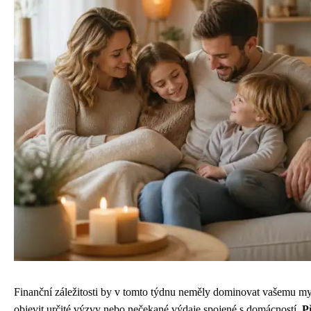
Finanční záležitosti by v tomto týdnu neměly dominovat vašemu my
objevit určité výzvy nebo nečekané výdaje spojené s domácností.
P