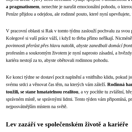
a pragmatismem
, nenechte je narušit emocionální pohodu, o kterou
Peníze přijdou a odejdou, ale rodinné pouto, které nyní upevňujete
V pracovní oblasti si Rak v tomto týdnu zaslouží pochvalu za svou 
Kolegové si vaší práce váží, i když to třeba přímo neříkají. Nicmén
povinnosti přerůst přes hlavu natolik, abyste zanedbali domácí fron
profesním a soukromým životem je nyní naprosto zásadní, a hvězdy
kariéra nestojí za to, abyste obětovali rodinnou pohodu.
Ke konci týdne se dostaví pocit naplnění a vnitřního klidu, pokud js
svému srdci a věnovat čas těm, na kterých vám záleží.
Rodinná har
toužili, se stane hmatatelnou realitou
, a vy pocítíte tu zvláštní, hře
správném místě, se správnými lidmi. Tento týden vám připomíná, p
nejposvátnějším místem na světě.
Lev zazáří ve společenském životě a kariéře