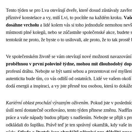
Tento týden se pro Lva otevírají dveře, které dosud zůstávaly zavřen
příznivé konstelace a vy, milí Lvi, to pocítíte na každém kroku.
Vaš
dosáhne vrcholu
a lidé kolem vás si toho jednoduše nemohou nevš
místnosti plné kolegů, nebo se zúčastníte společenské akce, budete 
tentokrát ne proto, že byste o to usilovali, ale proto, že to tak prostě
Ve společenském životě se vám otevírají nové možnosti navazování
proběhnou v první polovině týdne, mohou mít dlouhodobý do
profesní dráhu. Nebojte se být sami sebou a prezentovat své myšlen
autenticita bude tím, co vás odliší od ostatních. Lidé ve vašem okol
dodá energii a inspiraci, a vy jste přesně tou osobou, která to dokáž
Kariérní oblast prochází výrazným oživením.
Pokud jste v posledních
úsilí není dostatečně oceňováno, tento týden přinese změnu. Nadříz
práce a vaše nápady budou přijaty s nadšením. Nebojte se přijít s pr
odkládali do šuplíku. Právě teď je ten správný okamžik, kdy vaše i