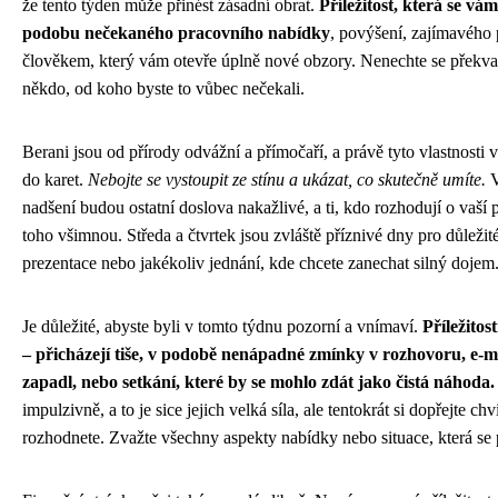
že tento týden může přinést zásadní obrat.
Příležitost, která se v
podobu nečekaného pracovního nabídky
, povýšení, zajímavého 
člověkem, který vám otevře úplně nové obzory. Nenechte se překvap
někdo, od koho byste to vůbec nečekali.
Berani jsou od přírody odvážní a přímočaří, a právě tyto vlastnosti
do karet.
Nebojte se vystoupit ze stínu a ukázat, co skutečně umíte.
V
nadšení budou ostatní doslova nakažlivé, a ti, kdo rozhodují o vaší 
toho všimnou. Středa a čtvrtek jsou zvláště příznivé dny pro důleži
prezentace nebo jakékoliv jednání, kde chcete zanechat silný dojem
Je důležité, abyste byli v tomto týdnu pozorní a vnímaví.
Příležitos
– přicházejí tiše, v podobě nenápadné zmínky v rozhovoru, e-ma
zapadl, nebo setkání, které by se mohlo zdát jako čistá náhoda.
impulzivně, a to je sice jejich velká síla, ale tentokrát si dopřejte ch
rozhodnete. Zvažte všechny aspekty nabídky nebo situace, která se 