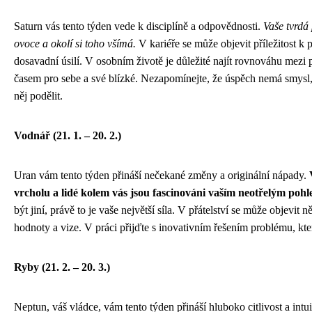
Saturn vás tento týden vede k disciplíně a odpovědnosti.
Vaše tvrdá
ovoce a okolí si toho všímá.
V kariéře se může objevit příležitost k
dosavadní úsilí. V osobním životě je důležité najít rovnováhu mezi
časem pro sebe a své blízké. Nezapomínejte, že úspěch nemá smysl
něj podělit.
Vodnář (21. 1. – 20. 2.)
Uran vám tento týden přináší nečekané změny a originální nápady.
vrcholu a lidé kolem vás jsou fascinováni vaším neotřelým pohl
být jiní, právě to je vaše největší síla. V přátelství se může objevit 
hodnoty a vize. V práci přijďte s inovativním řešením problému, kter
Ryby (21. 2. – 20. 3.)
Neptun, váš vládce, vám tento týden přináší hluboko citlivost a intu