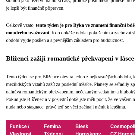
stranou jako rezervu na horší časy, protože příští měsíc přinese pro 
je lepší být finančně připraven.
Celkově vzato,
tento týden je pro Býka ve znamení finanční bdělo
moudrého uvažování
. Kdo dokáže odolat pokušením a zachovat si 
období vyjde posílen a s pevnějším základem pro budoucnost.
Blíženci zažijí romantické překvapení v lásce
Tento týden se pro Blížence otevírá jedno z nejkrásnějších období, k
mezilidských vztahů zažít za poslední měsíce. Planety se seřadily 
nahrává romantickým překvapením, nečekaným setkáním a hlubok
Pokud jste Blíženec a v poslední době jste měli pocit, že ve vašem 
nuda nebo stagnace, právě teď se věci začínají měnit k lepšímu.
Funkce /
Femina
Blesk
Cosmopoli
Vlastnost
Týdenní
Horoskopy
CZ Horos