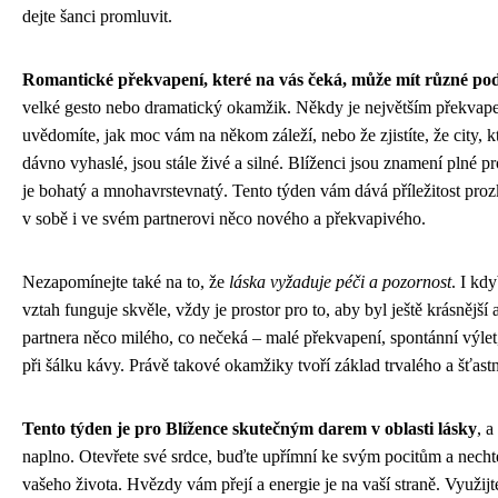
dejte šanci promluvit.
Romantické překvapení, které na vás čeká, může mít různé po
velké gesto nebo dramatický okamžik. Někdy je největším překvapen
uvědomíte, jak moc vám na někom záleží, nebo že zjistíte, že city, k
dávno vyhaslé, jsou stále živé a silné. Blíženci jsou znamení plné pro
je bohatý a mnohavrstevnatý. Tento týden vám dává příležitost proz
v sobě i ve svém partnerovi něco nového a překvapivého.
Nezapomínejte také na to, že
láska vyžaduje péči a pozornost
. I kd
vztah funguje skvěle, vždy je prostor pro to, aby byl ještě krásnější 
partnera něco milého, co nečeká – malé překvapení, spontánní výle
při šálku kávy. Právě takové okamžiky tvoří základ trvalého a šťast
Tento týden je pro Blížence skutečným darem v oblasti lásky
, 
naplno. Otevřete své srdce, buďte upřímní ke svým pocitům a necht
vašeho života. Hvězdy vám přejí a energie je na vaší straně. Využij