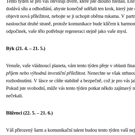
Tento týden se pro vás otevírají dveře, které jste dlouho hledali. E
dodává sílu a odhodlání, abyste konečně udělali ten krok, který jste
objevit nová příležitost, nebojte se ji uchopit oběma rukama. V part
naslouchat druhé straně, protože komunikace bude klíčem k harmon
odpočinek, vaše tělo potřebuje regeneraci stejně jako vaše mysl.
Býk (21. 4. – 21. 5.)
Venuše, vaše vládnoucí planeta, vám tento týden přeje v oblasti fina
příjem nebo výhodná investiční příležitost.
Nenechte se však strhnou
rozhodnutími. V lásce se cítíte stabilně a bezpečně, což je pro vás 
Pokud jste svobodní, může vás tento týden potkat někdo zajímavý n
nečekali.
Blíženci (22. 5. – 21. 6.)
Váš přirozený šarm a komunikační talent budou tento týden vaší nej