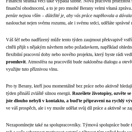
Finanční stránka věci také vypadá slibně. Nová pracovní příležitost 
finanční ohodnocení, a to je pro mnohé Berany velmi vítaná zpráva
peníze nejsou vším – důležité je, aby vás práce naplňovala a dával
naslouchat nejen svému rozumu, ale i svému srdci, uděláte správné 
Váš šéf nebo nadřízený může tento týden zaujmout překvapivě vstří
chtěli přijít s nějakým návrhem nebo požadavkem, například ohled
flexibilní pracovní doby nebo nového projektu, který byste rádi ved
promluvit
. Atmosféra na pracovišti bude nakloněna dialogu a otev
využijte tuto příznivou vlnu.
Pro ty Berany, kteří jsou momentálně bez práce nebo aktivně hledají
týden přináší zvláště silnou energii.
Rozešlete životopisy, ozvěte s
jste dlouho nebyli v kontaktu, a buďte připraveni na rychlý výv
ve váš prospěch, ale i vy musíte udělat svůj díl práce a aktivně se zap
Nezapomínejte také na spolupracovníky. Týmová spolupráce bude te