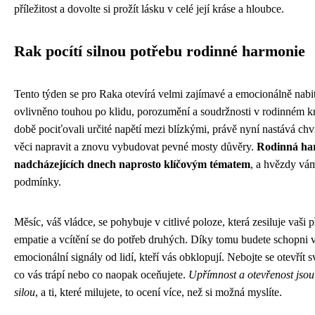
příležitost a dovolte si prožít lásku v celé její kráse a hloubce.
Rak pocítí silnou potřebu rodinné harmonie
Tento týden se pro Raka otevírá velmi zajímavé a emocionálně nabit
ovlivněno touhou po klidu, porozumění a soudržnosti v rodinném kr
době pociťovali určité napětí mezi blízkými, právě nyní nastává chví
věci napravit a znovu vybudovat pevné mosty důvěry.
Rodinná har
nadcházejících dnech naprosto klíčovým tématem
, a hvězdy vám
podmínky.
Měsíc, váš vládce, se pohybuje v citlivé poloze, která zesiluje vaši
empatie a vcítění se do potřeb druhých. Díky tomu budete schopni v
emocionální signály od lidí, kteří vás obklopují. Nebojte se otevřít s
co vás trápí nebo co naopak oceňujete.
Upřímnost a otevřenost jsou 
silou
, a ti, které milujete, to ocení více, než si možná myslíte.