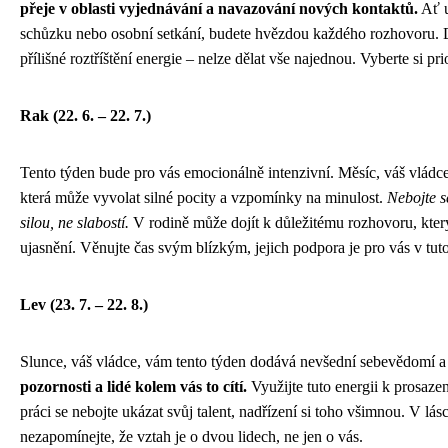
přeje v oblasti vyjednávání a navazování nových kontaktů.
Ať u
schůzku nebo osobní setkání, budete hvězdou každého rozhovoru. D
přílišné roztříštění energie – nelze dělat vše najednou. Vyberte si pri
Rak (22. 6. – 22. 7.)
Tento týden bude pro vás emocionálně intenzivní. Měsíc, váš vládce,
která může vyvolat silné pocity a vzpomínky na minulost.
Nebojte s
silou, ne slabostí.
V rodině může dojít k důležitému rozhovoru, kte
ujasnění. Věnujte čas svým blízkým, jejich podpora je pro vás v tuto
Lev (23. 7. – 22. 8.)
Slunce, váš vládce, vám tento týden dodává nevšední sebevědomí a
pozornosti a lidé kolem vás to cítí.
Využijte tuto energii k prosaze
práci se nebojte ukázat svůj talent, nadřízení si toho všimnou. V lás
nezapomínejte, že vztah je o dvou lidech, ne jen o vás.