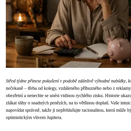
Střed týdne přinese pokušení v podobě zdánlivě výhodné nabídky
, 
nečekaně – třeba od kolegy, vzdáleného příbuzného nebo z reklamy 
obezřetní a nenechte se unést vidinou rychlého zisku. Historie ukazuj
zlákat sliby o snadných penězích, na to většinou doplatí. Vaše intu
napovídat správně, takže ji nepřehlušujte racionalitou, která může b
optimistickým vlivem Jupitera.