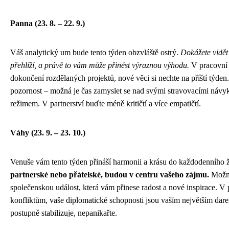
Panna (23. 8. – 22. 9.)
Váš analytický um bude tento týden obzvláště ostrý.
Dokážete vidět 
přehlíží, a právě to vám může přinést výraznou výhodu.
V pracovní o
dokončení rozdělaných projektů, nové věci si nechte na příští týden.
pozornost – možná je čas zamyslet se nad svými stravovacími ná
režimem. V partnerství buďte méně kritičtí a více empatičtí.
Váhy (23. 9. – 23. 10.)
Venuše vám tento týden přináší harmonii a krásu do každodenního 
partnerské nebo přátelské, budou v centru vašeho zájmu.
Možná
společenskou událost, která vám přinese radost a nové inspirace. V
konfliktům, vaše diplomatické schopnosti jsou vaším největším dare
postupně stabilizuje, nepanikařte.