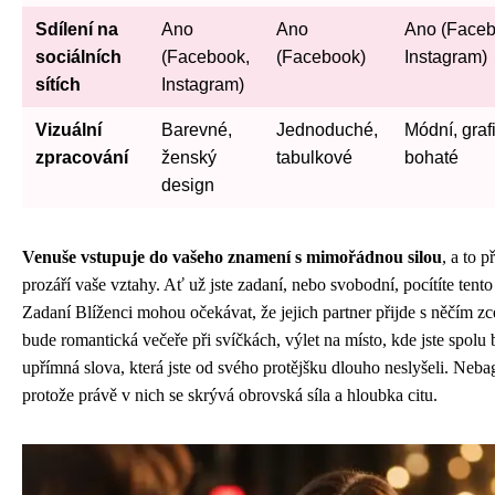
Sdílení na
Ano
Ano
Ano (Faceb
sociálních
(Facebook,
(Facebook)
Instagram)
sítích
Instagram)
Vizuální
Barevné,
Jednoduché,
Módní, graf
zpracování
ženský
tabulkové
bohaté
design
Venuše vstupuje do vašeho znamení s mimořádnou silou
, a to p
prozáří vaše vztahy. Ať už jste zadaní, nebo svobodní, pocítíte tento
Zadaní Blíženci mohou očekávat, že jejich partner přijde s něčím 
bude romantická večeře při svíčkách, výlet na místo, kde jste spolu 
upřímná slova, která jste od svého protějšku dlouho neslyšeli. Nebag
protože právě v nich se skrývá obrovská síla a hloubka citu.