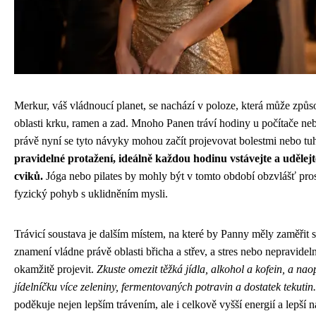
Merkur, váš vládnoucí planet, se nachází v poloze, která může způs
oblasti krku, ramen a zad. Mnoho Panen tráví hodiny u počítače ne
právě nyní se tyto návyky mohou začít projevovat bolestmi nebo tuh
pravidelné protažení, ideálně každou hodinu vstávejte a uděle
cviků.
Jóga nebo pilates by mohly být v tomto období obzvlášť pro
fyzický pohyb s uklidněním mysli.
Trávicí soustava je dalším místem, na které by Panny měly zaměřit 
znamení vládne právě oblasti břicha a střev, a stres nebo nepravide
okamžitě projevit.
Zkuste omezit těžká jídla, alkohol a kofein, a na
jídelníčku více zeleniny, fermentovaných potravin a dostatek tekutin.
poděkuje nejen lepším trávením, ale i celkově vyšší energií a lepší 