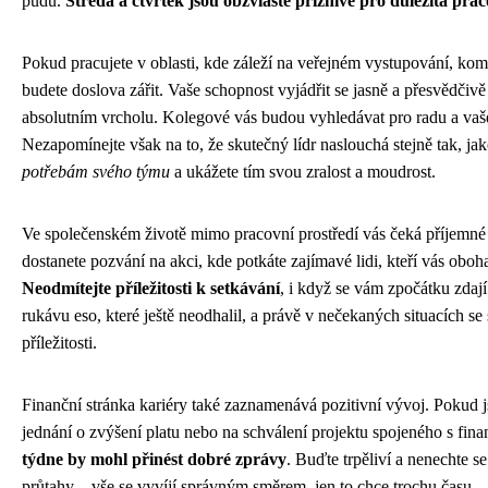
půdu.
Středa a čtvrtek jsou obzvláště příznivé pro důležitá pra
Pokud pracujete v oblasti, kde záleží na veřejném vystupování, kom
budete doslova zářit. Vaše schopnost vyjádřit se jasně a přesvědčiv
absolutním vrcholu. Kolegové vás budou vyhledávat pro radu a vaš
Nezapomínejte však na to, že skutečný lídr naslouchá stejně tak, ja
potřebám svého týmu
a ukážete tím svou zralost a moudrost.
Ve společenském životě mimo pracovní prostředí vás čeká příjemn
dostanete pozvání na akci, kde potkáte zajímavé lidi, kteří vás oboh
Neodmítejte příležitosti k setkávání
, i když se vám zpočátku zdaj
rukávu eso, které ještě neodhalil, a právě v nečekaných situacích se 
příležitosti.
Finanční stránka kariéry také zaznamenává pozitivní vývoj. Pokud j
jednání o zvýšení platu nebo na schválení projektu spojeného s f
týdne by mohl přinést dobré zprávy
. Buďte trpěliví a nenechte s
průtahy – vše se vyvíjí správným směrem, jen to chce trochu času.