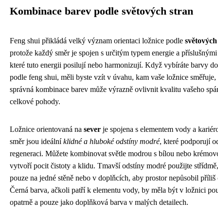
Kombinace barev podle světových stran
Feng shui přikládá velký význam orientaci ložnice podle
světových
protože každý směr je spojen s určitým typem energie a příslušnými
které tuto energii posilují nebo harmonizují. Když vybíráte barvy do
podle feng shui, měli byste vzít v úvahu, kam vaše ložnice směřuje,
správná kombinace barev může výrazně ovlivnit kvalitu vašeho spán
celkové pohody.
Ložnice orientovaná na
sever
je spojena s elementem vody a kariéro
směr jsou ideální
klidné a hluboké odstíny modré
, které podporují 
regeneraci. Můžete kombinovat světle modrou s bílou nebo krémov
vytvoří pocit čistoty a klidu. Tmavší odstíny modré použijte střídmě
pouze na jedné stěně nebo v doplňcích, aby prostor nepůsobil příliš
Černá barva, ačkoli patří k elementu vody, by měla být v ložnici po
opatrně a pouze jako doplňková barva v malých detailech.