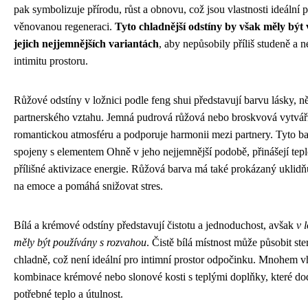
pak symbolizuje přírodu, růst a obnovu, což jsou vlastnosti ideální 
věnovanou regeneraci.
Tyto chladnější odstíny by však měly být 
jejich nejjemnějších variantách
, aby nepůsobily příliš studeně a 
intimitu prostoru.
Růžové odstíny v ložnici podle feng shui představují barvu lásky, n
partnerského vztahu. Jemná pudrová růžová nebo broskvová vytvář
romantickou atmosféru a podporuje harmonii mezi partnery. Tyto ba
spojeny s elementem Ohně v jeho nejjemnější podobě, přinášejí tep
přílišné aktivizace energie. Růžová barva má také prokázaný uklidň
na emoce a pomáhá snižovat stres.
Bílá a krémové odstíny představují čistotu a jednoduchost, avšak
v 
měly být používány s rozvahou
. Čistě bílá místnost může působit ster
chladně, což není ideální pro intimní prostor odpočinku. Mnohem v
kombinace krémové nebo slonové kosti s teplými doplňky, které dod
potřebné teplo a útulnost.