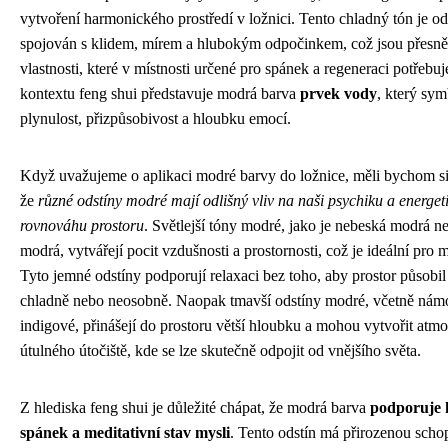
vytvoření harmonického prostředí v ložnici. Tento chladný tón je o
spojován s klidem, mírem a hlubokým odpočinkem, což jsou přesně
vlastnosti, které v místnosti určené pro spánek a regeneraci potřebu
kontextu feng shui představuje modrá barva
prvek vody
, který sym
plynulost, přizpůsobivost a hloubku emocí.
Když uvažujeme o aplikaci modré barvy do ložnice, měli bychom s
že
různé odstíny modré mají odlišný vliv na naši psychiku a energet
rovnováhu prostoru
. Světlejší tóny modré, jako je nebeská modrá n
modrá, vytvářejí pocit vzdušnosti a prostornosti, což je ideální pro 
Tyto jemné odstíny podporují relaxaci bez toho, aby prostor působil 
chladně nebo neosobně. Naopak tmavší odstíny modré, včetně nám
indigové, přinášejí do prostoru větší hloubku a mohou vytvořit atmo
útulného útočiště, kde se lze skutečně odpojit od vnějšího světa.
Z hlediska feng shui je důležité chápat, že modrá barva
podporuje 
spánek a meditativní stav mysli
. Tento odstín má přirozenou scho