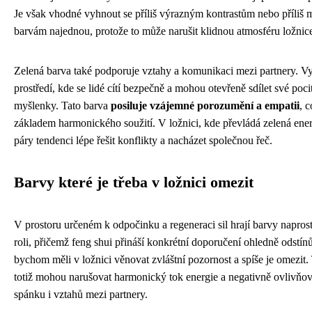
Je však vhodné vyhnout se příliš výrazným kontrastům nebo příliš
barvám najednou, protože to může narušit klidnou atmosféru ložnic
Zelená barva také podporuje vztahy a komunikaci mezi partnery. Vy
prostředí, kde se lidé cítí bezpečně a mohou otevřeně sdílet své poci
myšlenky. Tato barva
posiluje vzájemné porozumění a empatii
, c
základem harmonického soužití. V ložnici, kde převládá zelená ener
páry tendenci lépe řešit konflikty a nacházet společnou řeč.
Barvy které je třeba v ložnici omezit
V prostoru určeném k odpočinku a regeneraci sil hrají barvy napros
roli, přičemž feng shui přináší konkrétní doporučení ohledně odstín
bychom měli v ložnici věnovat zvláštní pozornost a spíše je omezit.
totiž mohou narušovat harmonický tok energie a negativně ovlivňov
spánku i vztahů mezi partnery.