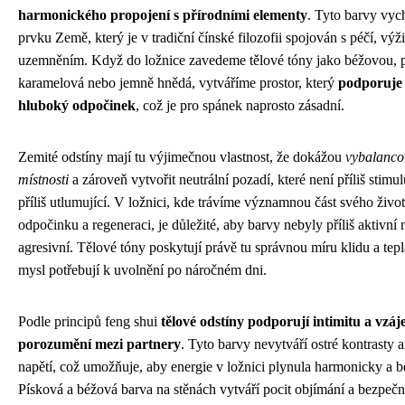
harmonického propojení s přírodními elementy
. Tyto barvy vych
prvku Země, který je v tradiční čínské filozofii spojován s péčí, výž
uzemněním. Když do ložnice zavedeme tělové tóny jako béžovou, 
karamelová nebo jemně hnědá, vytváříme prostor, který
podporuje 
hluboký odpočinek
, což je pro spánek naprosto zásadní.
Zemité odstíny mají tu výjimečnou vlastnost, že dokážou
vybalancov
místnosti
a zároveň vytvořit neutrální pozadí, které není příliš stimulu
příliš utlumující. V ložnici, kde trávíme významnou část svého živo
odpočinku a regeneraci, je důležité, aby barvy nebyly příliš aktivní
agresivní. Tělové tóny poskytují právě tu správnou míru klidu a tepla
mysl potřebují k uvolnění po náročném dni.
Podle principů feng shui
tělové odstíny podporují intimitu a vzá
porozumění mezi partnery
. Tyto barvy nevytváří ostré kontrasty a
napětí, což umožňuje, aby energie v ložnici plynula harmonicky a b
Písková a béžová barva na stěnách vytváří pocit objímání a bezpečn