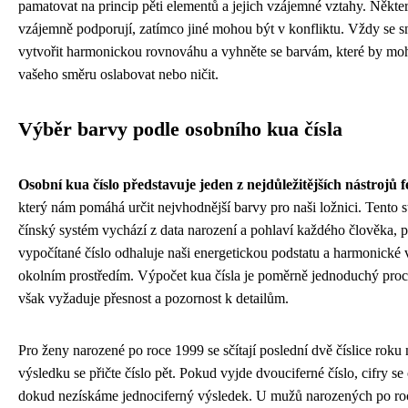
pamatovat na princip pěti elementů a jejich vzájemné vztahy. Někte
vzájemně podporují, zatímco jiné mohou být v konfliktu. Vždy se s
vytvořit harmonickou rovnováhu a vyhněte se barvám, které by mo
vašeho směru oslabovat nebo ničit.
Výběr barvy podle osobního kua čísla
Osobní kua číslo představuje jeden z nejdůležitějších nástrojů f
který nám pomáhá určit nejvhodnější barvy pro naši ložnici. Tento 
čínský systém vychází z data narození a pohlaví každého člověka, 
vypočítané číslo odhaluje naši energetickou podstatu a harmonické 
okolním prostředím. Výpočet kua čísla je poměrně jednoduchý proc
však vyžaduje přesnost a pozornost k detailům.
Pro ženy narozené po roce 1999 se sčítají poslední dvě číslice roku 
výsledku se přičte číslo pět. Pokud vyjde dvouciferné číslo, cifry se
dokud nezískáme jednociferný výsledek. U mužů narozených po ro