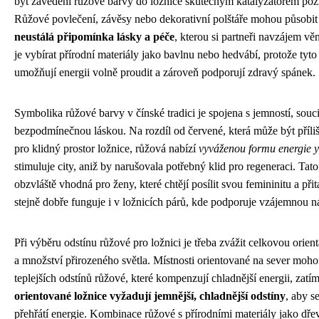
být zavedení růžové barvy do ložnice skutečným katalyzátorem poz
Růžové povlečení, závěsy nebo dekorativní polštáře mohou působit
neustálá připomínka lásky a péče
, kterou si partneři navzájem věn
je vybírat přírodní materiály jako bavlnu nebo hedvábí, protože tyto
umožňují energii volně proudit a zároveň podporují zdravý spánek.
Symbolika růžové barvy v čínské tradici je spojena s jemností, souc
bezpodmínečnou láskou. Na rozdíl od červené, která může být příliš 
pro klidný prostor ložnice, růžová nabízí
vyváženou formu energie 
stimuluje city, aniž by narušovala potřebný klid pro regeneraci. Tato
obzvláště vhodná pro ženy, které chtějí posílit svou femininitu a přita
stejně dobře funguje i v ložnicích párů, kde podporuje vzájemnou n
Při výběru odstínu růžové pro ložnici je třeba zvážit celkovou orient
a množství přirozeného světla. Místnosti orientované na sever mohou
teplejších odstínů růžové, které kompenzují chladnější energii, zat
orientované ložnice vyžadují jemnější, chladnější odstíny
, aby s
přehřátí energie. Kombinace růžové s přírodními materiály jako dř