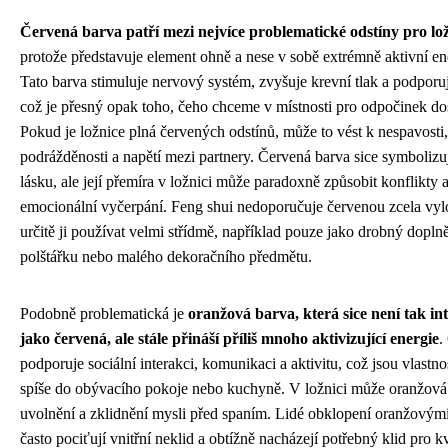
Červená barva patří mezi nejvíce problematické odstíny pro lož
protože představuje element ohně a nese v sobě extrémně aktivní en
Tato barva stimuluje nervový systém, zvyšuje krevní tlak a podporuj
což je přesný opak toho, čeho chceme v místnosti pro odpočinek do
Pokud je ložnice plná červených odstínů, může to vést k nespavosti
podrážděnosti a napětí mezi partnery. Červená barva sice symbolizu
lásku, ale její přemíra v ložnici může paradoxně způsobit konflikty 
emocionální vyčerpání. Feng shui nedoporučuje červenou zcela vylo
určitě ji používat velmi střídmě, například pouze jako drobný dopl
polštářku nebo malého dekoračního předmětu.
Podobně problematická je
oranžová barva, která sice není tak in
jako červená, ale stále přináší příliš mnoho aktivizující energie
.
podporuje sociální interakci, komunikaci a aktivitu, což jsou vlastn
spíše do obývacího pokoje nebo kuchyně. V ložnici může oranžová 
uvolnění a zklidnění mysli před spaním. Lidé obklopení oranžovými
často pociťují vnitřní neklid a obtížně nacházejí potřebný klid pro kv