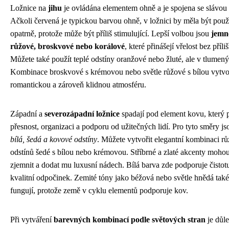
Ložnice na
jihu
je ovládána elementem ohně a je spojena se slávou
Ačkoli červená je typickou barvou ohně, v ložnici by měla být použ
opatrně, protože může být příliš stimulující. Lepší volbou jsou
jemn
růžové, broskvové nebo korálové
, které přinášejí vřelost bez příli
Můžete také použít teplé odstíny oranžové nebo žluté, ale v tlumen
Kombinace broskvové s krémovou nebo světle růžové s bílou vytvo
romantickou a zároveň klidnou atmosféru.
Západní a
severozápadní ložnice
spadají pod element kovu, který 
přesnost, organizaci a podporu od užitečných lidí. Pro tyto směry js
bílá, šedá a kovové odstíny
. Můžete vytvořit elegantní kombinaci r
odstínů šedé s bílou nebo krémovou. Stříbrné a zlaté akcenty mohou
zjemnit a dodat mu luxusní nádech. Bílá barva zde podporuje čistot
kvalitní odpočinek. Zemité tóny jako béžová nebo světle hnědá tak
fungují, protože země v cyklu elementů podporuje kov.
Při vytváření
barevných kombinací podle světových stran
je důle