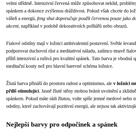
velmi střídmě. Intenzivní červená může způsobovat neklid, problém
spánkem a dokonce zvýšenou dráždivost. Pokud však chcete do lož
vášeň a energii,
feng shui doporučuje použít červenou pouze jako d
akcent
, například v podobě dekorativních polštářů nebo obrazů.
Fialové odstíny mají v ložnici ambivalentní postavení. Světle leva
podporovat duchovní růst a meditativní náladu, zatímco tmavě fial
příliš intenzivní a rušivá pro kvalitní spánek. Tato barva je vhodná s
meditační kouty než pro hlavní barevné schéma ložnice.
Žlutá barva přináší do prostoru radost a optimismus, ale
v ložnici m
příliš stimulující
. Jasně žluté stěny mohou bránit uvolnění a zklidn
spánkem. Pokud máte rádi žlutou, volte spíše jemné medové nebo 
odstíny, které zachovávají pozitivní energii, ale nejsou tak aktivizují
Nejlepší barvy pro odpočinek a spánek