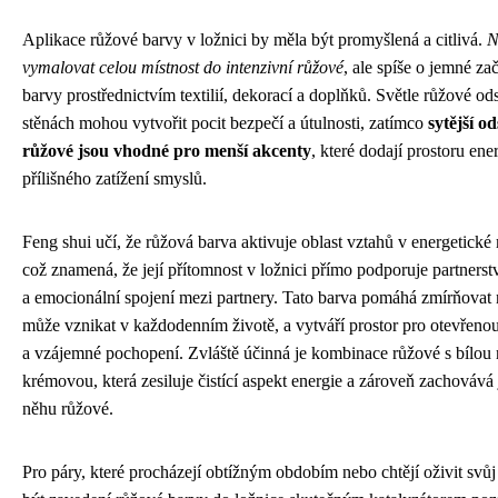
Aplikace růžové barvy v ložnici by měla být promyšlená a citlivá.
N
vymalovat celou místnost do intenzivní růžové
, ale spíše o jemné zač
barvy prostřednictvím textilií, dekorací a doplňků. Světle růžové od
stěnách mohou vytvořit pocit bezpečí a útulnosti, zatímco
sytější od
růžové jsou vhodné pro menší akcenty
, které dodají prostoru ene
přílišného zatížení smyslů.
Feng shui učí, že růžová barva aktivuje oblast vztahů v energetick
což znamená, že její přítomnost v ložnici přímo podporuje partnerst
a emocionální spojení mezi partnery. Tato barva pomáhá zmírňovat n
může vznikat v každodenním životě, a vytváří prostor pro otevřen
a vzájemné pochopení. Zvláště účinná je kombinace růžové s bílou
krémovou, která zesiluje čistící aspekt energie a zároveň zachovává
něhu růžové.
Pro páry, které procházejí obtížným obdobím nebo chtějí oživit svů