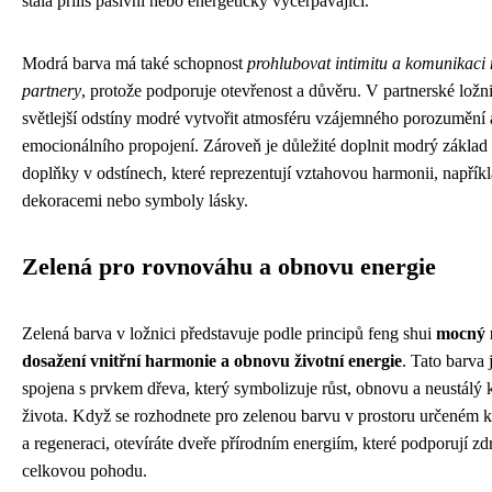
stala příliš pasivní nebo energeticky vyčerpávající.
Modrá barva má také schopnost
prohlubovat intimitu a komunikaci
partnery
, protože podporuje otevřenost a důvěru. V partnerské lož
světlejší odstíny modré vytvořit atmosféru vzájemného porozumění 
emocionálního propojení. Zároveň je důležité doplnit modrý základ t
doplňky v odstínech, které reprezentují vztahovou harmonii, napří
dekoracemi nebo symboly lásky.
Zelená pro rovnováhu a obnovu energie
Zelená barva v ložnici představuje podle principů feng shui
mocný 
dosažení vnitřní harmonie a obnovu životní energie
. Tato barva 
spojena s prvkem dřeva, který symbolizuje růst, obnovu a neustálý
života. Když se rozhodnete pro zelenou barvu v prostoru určeném 
a regeneraci, otevíráte dveře přírodním energiím, které podporují zdr
celkovou pohodu.