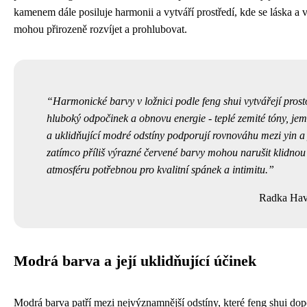
kamenem dále posiluje harmonii a vytváří prostředí, kde se láska a 
mohou přirozeně rozvíjet a prohlubovat.
Harmonické barvy v ložnici podle feng shui vytvářejí prost
hluboký odpočinek a obnovu energie - teplé zemité tóny, je
a uklidňující modré odstíny podporují rovnováhu mezi yin a
zatímco příliš výrazné červené barvy mohou narušit klidnou
atmosféru potřebnou pro kvalitní spánek a intimitu.
Radka Hav
Modrá barva a její uklidňující účinek
Modrá barva patří mezi nejvýznamnější odstíny, které feng shui dop