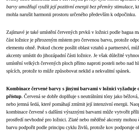
barvy umožňují využít její pozitivní energii bez přemíry stimulace
, k
mohla narušit harmonii prostoru určeného především k odpočinku.
Zajímavé je také umístění červených prvků v ložnici podle bagua ma
část ložnice je přirozeným místem pro červenou barvu, protože odp
elementu ohně. Pokud chcete posílit oblast vztahů a partnerství, mů
akcenty umístit do jihozápadní části ložnice. Je však důležité vyhno
umístění velkých červených ploch přímo naproti posteli nebo nad h
spících, protože to může způsobovat neklid a nekvalitní spánek.
Kombinace červené barvy s jinými barvami v ložnici vyžaduje c
přístup
. Červená se dobře doplňuje s neutrálními tóny jako béžová
nebo jemná šedá, které pomáhají zmírnit její intenzivní energii. Na
kombinace červené s dalšími výraznými barvami může vytvořit příliš
prostředí nevhodné pro ložnici. Zlaté nebo měděné akcenty mohou
barvu podpořit podle principu cyklu živlů, protože kov podporuje o