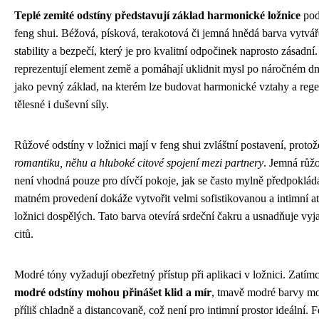
Teplé zemité odstíny představují základ harmonické ložnice
pod
feng shui. Béžová, písková, terakotová či jemná hnědá barva vytváře
stability a bezpečí, který je pro kvalitní odpočinek naprosto zásadní
reprezentují element země a pomáhají uklidnit mysl po náročném dn
jako pevný základ, na kterém lze budovat harmonické vztahy a reg
tělesné i duševní síly.
Růžové odstíny v ložnici mají v feng shui zvláštní postavení, proto
romantiku, něhu a hluboké citové spojení mezi partnery
. Jemná růž
není vhodná pouze pro dívčí pokoje, jak se často mylně předpokládá
matném provedení dokáže vytvořit velmi sofistikovanou a intimní at
ložnici dospělých. Tato barva otevírá srdeční čakru a usnadňuje vyj
citů.
Modré tóny vyžadují obezřetný přístup při aplikaci v ložnici. Zatí
modré odstíny mohou přinášet klid a mír
, tmavě modré barvy m
příliš chladně a distancovaně, což není pro intimní prostor ideální. 