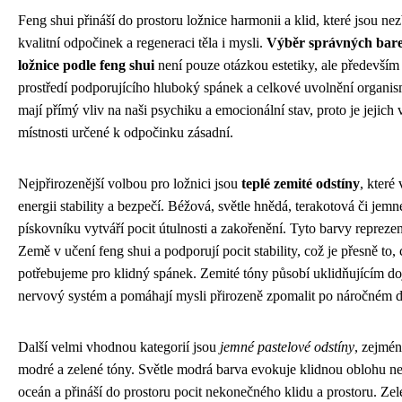
Feng shui přináší do prostoru ložnice harmonii a klid, které jsou ne
kvalitní odpočinek a regeneraci těla i mysli.
Výběr správných bar
ložnice podle feng shui
není pouze otázkou estetiky, ale především
prostředí podporujícího hluboký spánek a celkové uvolnění organi
mají přímý vliv na naši psychiku a emocionální stav, proto je jejich 
místnosti určené k odpočinku zásadní.
Nejpřirozenější volbou pro ložnici jsou
teplé zemité odstíny
, které
energii stability a bezpečí. Béžová, světle hnědá, terakotová či jemn
pískovníku vytváří pocit útulnosti a zakořenění. Tyto barvy reprezen
Země v učení feng shui a podporují pocit stability, což je přesně to, 
potřebujeme pro klidný spánek. Zemité tóny působí uklidňujícím 
nervový systém a pomáhají mysli přirozeně zpomalit po náročném d
Další velmi vhodnou kategorií jsou
jemné pastelové odstíny
, zejmén
modré a zelené tóny. Světle modrá barva evokuje klidnou oblohu ne
oceán a přináší do prostoru pocit nekonečného klidu a prostoru. Ze