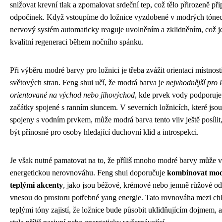
snižovat krevní tlak a zpomalovat srdeční tep, což tělo přirozeně při
odpočinek. Když vstoupíme do ložnice vyzdobené v modrých tónec
nervový systém automaticky reaguje uvolněním a zklidněním, což je
kvalitní regeneraci během nočního spánku.
Při výběru modré barvy pro ložnici je třeba zvážit orientaci místnost
světových stran. Feng shui učí, že modrá barva je
nejvhodnější pro 
orientované na východ nebo jihovýchod
, kde prvek vody podporuje
začátky spojené s ranním sluncem. V severních ložnicích, které jsou
spojeny s vodním prvkem, může modrá barva tento vliv ještě posíli
být přínosné pro osoby hledající duchovní klid a introspekci.
Je však nutné pamatovat na to, že příliš mnoho modré barvy může v
energetickou nerovnováhu. Feng shui doporučuje
kombinovat mod
teplými akcenty
, jako jsou béžové, krémové nebo jemně růžové ods
vnesou do prostoru potřebné yang energie. Tato rovnováha mezi ch
teplými tóny zajistí, že ložnice bude působit uklidňujícím dojmem, a