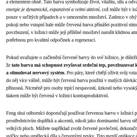
a elementem ohně. Tato barva symbolizuje život, vitalitu, sílu a od
energie je dynamická, expanzivní a velmi aktivní
, což může být v lo
pouze v určitých případech a v omezeném množství. Zatímco v ob
pokoji nebo vstupní hale může červená barva přinášet pozitivní stim
povzbuzení, v ložnici může její přílišné množství narušit klidnou at
potřebnou pro kvalitní odpočinek a regeneraci.
Pokud uvažujete o začlenění červené barvy do své ložnice, je důleži
že
tato barva má schopnost zvyšovat srdeční tep, povzbuzovat 
a stimulovat nervový systém
. Pro páry, které chtějí oživit svůj vzt
do něj více vášně, může být červená barva použitá v malých dávká
přínosná. Nicméně pro osoby trpící nespavostí, úzkostí nebo vyso
tlakem může být červená v ložnici kontraproduktivní.
Feng shui odborníci doporučují používat červenou barvu v ložnici 
prostřednictvím doplňků a akcentů, nikoli jako dominantní barvu st
velkých ploch. Můžete například zvolit červené povlečení, dekorační
svíčky nebo umělecká díla s červenými prvky.
Tyto menší aplikace 