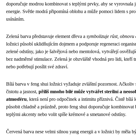
doporučuje modrou kombinovat s teplými prvky, aby se vyrovnala j
energie. Světle modrá připomíná oblohu a může pomoci lidem s pr
usínáním.
Zelená barva představuje element dřeva a
symbolizuje růst, obnovu 
ložnici působí uklidňujícím dojmem a podporuje regeneraci organi
zelené odstíny, jako je šalvějová nebo mentolová, vytvářejí osvěžujíc
bez nadměrné stimulace. Zelená je obzvláště vhodná pro lidi, kteří t
nebo potřebují posílit své zdraví.
Bílá barva v feng shui ložnici vyžaduje zvláštní pozornost. Ačkoliv
čistotu a jasnost,
příliš mnoho bílé může vytvářet sterilní a neoso
atmosféru
, která není pro odpočinek a intimitu příznivá. Čistě bílá
působit chladně a prázdně, proto feng shui doporučuje kombinovat 
teplými akcenty nebo volit spíše krémové a smetanové odstíny.
Červená barva nese velmi silnou yang energii a v ložnici by měla b