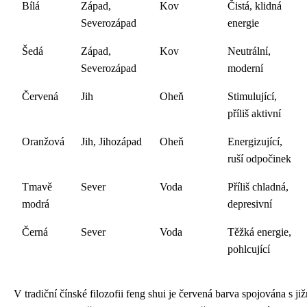
Bílá
Západ,
Kov
Čistá, klidná
Severozápad
energie
Šedá
Západ,
Kov
Neutrální,
Severozápad
moderní
Červená
Jih
Oheň
Stimulující,
příliš aktivní
Oranžová
Jih, Jihozápad
Oheň
Energizující,
ruší odpočinek
Tmavě
Sever
Voda
Příliš chladná,
modrá
depresivní
Černá
Sever
Voda
Těžká energie,
pohlcující
V tradiční čínské filozofii feng shui je červená barva spojována s j