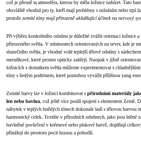
což je přesně ta atmosféra, kterou by měla ložnice nabízet. Tato bare
obzvláště vhodná pro ty, kteří mají problémy s usínáním nebo trpí úz
protože
zemité tóny mají přirozeně uklidňující účinek na nervový sy
Při výběru konkrétního odstínu je důležité zvážit orientaci ložnice 
přirozeného světla. V místnostech orientovaných na sever, kde je m
slunečního světla, je vhodné volit teplejší tělové odstíny s nádechem
meruňkové, které prostor opticky zahřejí. Naopak v jižně orientova
ložnicích s dostatkem světla můžeme experimentovat s chladnějším
tóny s šedým podtónem, které pomohou vyvážit přílišnou yang ener
Zemité barvy lze v ložnici kombinovat s
přírodními materiály jako
len nebo bavlna
, což ještě více posílí spojení s elementem Země. 
nábytek v teplých hnědých tónech dokonale ladí s tělovou barvou st
harmonický celek. Textilie v přírodních odstínech, jako jsou lněné 
bavlněné povlečení v krémové nebo pískové barvě, doplňují celkov
přinášejí do prostoru pocit luxusu a pohodlí.