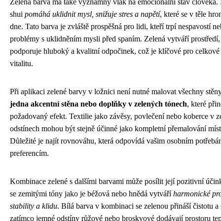
Zelená barva má také významný vlak na emocionální stav člověka. 
shui
pomáhá uklidnit mysl, snižuje stres a napětí
, které se v těle h
dne. Tato barva je zvláště prospěšná pro lidi, kteří trpí nespavostí n
problémy s uklidněním mysli před spaním. Zelená vytváří prostředí,
podporuje hluboký a kvalitní odpočinek, což je klíčové pro celkové 
vitalitu.
Při aplikaci zelené barvy v ložnici není nutné malovat všechny stěny
jedna akcentní stěna nebo doplňky v zelených tónech
, které při
požadovaný efekt. Textilie jako závěsy, povlečení nebo koberce v 
odstínech mohou být stejně účinné jako kompletní přemalování míst
Důležité je najít rovnováhu, která odpovídá vašim osobním potřebá
preferencím.
Kombinace zelené s dalšími barvami může posílit její pozitivní účin
se zemitými tóny jako je béžová nebo hnědá vytváří
harmonické pro
stability a klidu
. Bílá barva v kombinaci se zelenou přináší čistotu a 
zatímco jemné odstíny růžové nebo broskvové dodávají prostoru tep