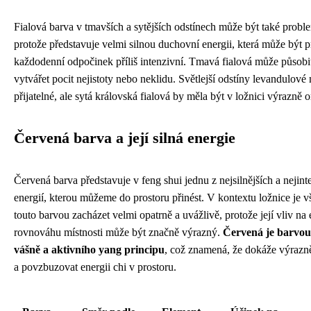
Fialová barva v tmavších a sytějších odstínech může být také probl
protože představuje velmi silnou duchovní energii, která může být p
každodenní odpočinek příliš intenzivní. Tmavá fialová může působit
vytvářet pocit nejistoty nebo neklidu. Světlejší odstíny levandulov
přijatelné, ale sytá královská fialová by měla být v ložnici výrazně
Červená barva a její silná energie
Červená barva představuje v feng shui jednu z nejsilnějších a nejint
energií, kterou můžeme do prostoru přinést. V kontextu ložnice je v
touto barvou zacházet velmi opatrně a uvážlivě, protože její vliv na
rovnováhu místnosti může být značně výrazný.
Červená je barvou
vášně a aktivního yang principu
, což znamená, že dokáže výrazn
a povzbuzovat energii chi v prostoru.