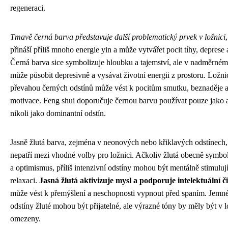
regeneraci.
Tmavě černá barva představuje další problematický prvek v ložnici
přináší příliš mnoho energie yin a může vytvářet pocit tíhy, deprese 
Černá barva sice symbolizuje hloubku a tajemství, ale v nadměrné
může působit depresivně a vysávat životní energii z prostoru. Ložni
převahou černých odstínů může vést k pocitům smutku, beznaděje a
motivace. Feng shui doporučuje černou barvu používat pouze jako 
nikoli jako dominantní odstín.
Jasně žlutá barva, zejména v neonových nebo křiklavých odstínech,
nepatří mezi vhodné volby pro ložnici. Ačkoliv žlutá obecně symbol
a optimismus, příliš intenzivní odstíny mohou být mentálně stimulují
relaxaci.
Jasná žlutá aktivizuje mysl a podporuje intelektuální č
může vést k přemýšlení a neschopnosti vypnout před spaním. Jemné
odstíny žluté mohou být přijatelné, ale výrazné tóny by měly být v l
omezeny.