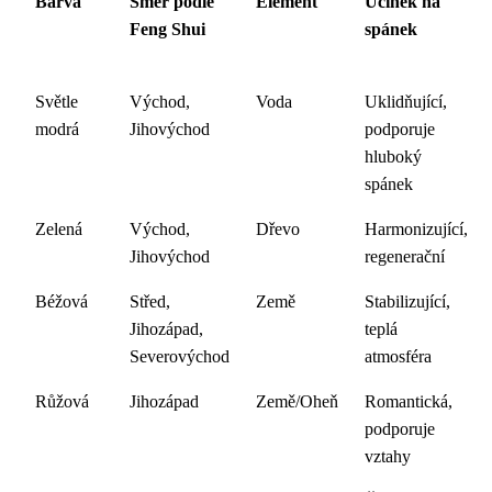
Barva
Směr podle
Element
Účinek na
Feng Shui
spánek
Světle
Východ,
Voda
Uklidňující,
modrá
Jihovýchod
podporuje
hluboký
spánek
Zelená
Východ,
Dřevo
Harmonizující,
Jihovýchod
regenerační
Béžová
Střed,
Země
Stabilizující,
Jihozápad,
teplá
Severovýchod
atmosféra
Růžová
Jihozápad
Země/Oheň
Romantická,
podporuje
vztahy