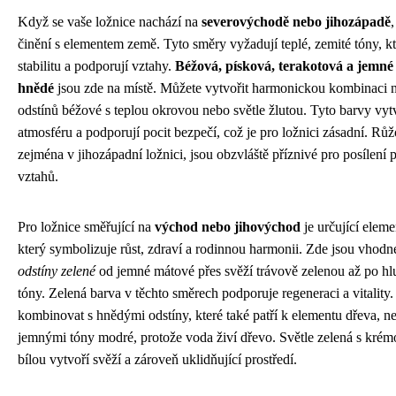
Když se vaše ložnice nachází na
severovýchodě nebo jihozápadě
činění s elementem země. Tyto směry vyžadují teplé, zemité tóny, kt
stabilitu a podporují vztahy.
Béžová, písková, terakotová a jemné
hnědé
jsou zde na místě. Můžete vytvořit harmonickou kombinaci 
odstínů béžové s teplou okrovou nebo světle žlutou. Tyto barvy vyt
atmosféru a podporují pocit bezpečí, což je pro ložnici zásadní. Růž
zejména v jihozápadní ložnici, jsou obzvláště příznivé pro posílení 
vztahů.
Pro ložnice směřující na
východ nebo jihovýchod
je určující eleme
který symbolizuje růst, zdraví a rodinnou harmonii. Zde jsou vhod
odstíny zelené
od jemné mátové přes svěží trávově zelenou až po hlu
tóny. Zelená barva v těchto směrech podporuje regeneraci a vitality.
kombinovat s hnědými odstíny, které také patří k elementu dřeva, n
jemnými tóny modré, protože voda živí dřevo. Světle zelená s kré
bílou vytvoří svěží a zároveň uklidňující prostředí.