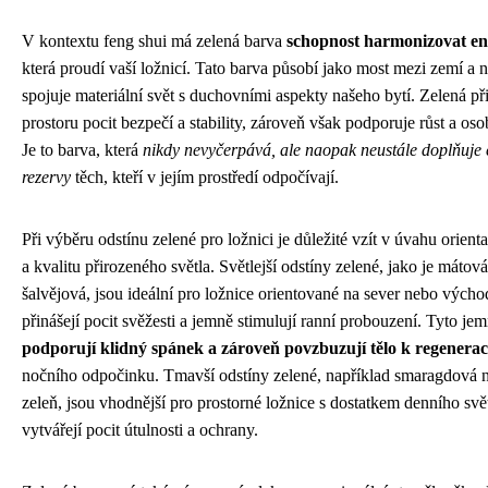
V kontextu feng shui má zelená barva
schopnost harmonizovat ene
která proudí vaší ložnicí. Tato barva působí jako most mezi zemí a 
spojuje materiální svět s duchovními aspekty našeho bytí. Zelená př
prostoru pocit bezpečí a stability, zároveň však podporuje růst a oso
Je to barva, která
nikdy nevyčerpává, ale naopak neustále doplňuje 
rezervy
těch, kteří v jejím prostředí odpočívají.
Při výběru odstínu zelené pro ložnici je důležité vzít v úvahu orienta
a kvalitu přirozeného světla. Světlejší odstíny zelené, jako je mátov
šalvějová, jsou ideální pro ložnice orientované na sever nebo výcho
přinášejí pocit svěžesti a jemně stimulují ranní probouzení. Tyto je
podporují klidný spánek a zároveň povzbuzují tělo k regenerac
nočního odpočinku. Tmavší odstíny zelené, například smaragdová n
zeleň, jsou vhodnější pro prostorné ložnice s dostatkem denního svě
vytvářejí pocit útulnosti a ochrany.