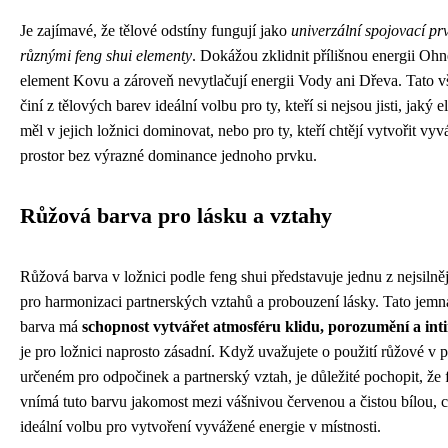
Je zajímavé, že tělové odstíny fungují jako
univerzální spojovací pr
různými feng shui elementy
. Dokážou zklidnit přílišnou energii Ohn
element Kovu a zároveň nevytlačují energii Vody ani Dřeva. Tato v
činí z tělových barev ideální volbu pro ty, kteří si nejsou jisti, jaký 
měl v jejich ložnici dominovat, nebo pro ty, kteří chtějí vytvořit vy
prostor bez výrazné dominance jednoho prvku.
Růžová barva pro lásku a vztahy
Růžová barva v ložnici podle feng shui představuje jednu z nejsilněj
pro harmonizaci partnerských vztahů a probouzení lásky. Tato jemn
barva má
schopnost vytvářet atmosféru klidu, porozumění a int
je pro ložnici naprosto zásadní. Když uvažujete o použití růžové v p
určeném pro odpočinek a partnerský vztah, je důležité pochopit, že 
vnímá tuto barvu jakomost mezi vášnivou červenou a čistou bílou, co
ideální volbu pro vytvoření vyvážené energie v místnosti.