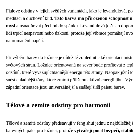
Fialové odstíny v jejich světlých variantách, jako je levandulová, p
meditaci a duchovní klid.
Tato barva má přirozenou schopnost u
mysl
a usnadňovat přechod do spánku. Levandulová je často dopor
lidi trpící nespavostí nebo úzkostí, protože její vibrace pomáhají uvo
nahromadění napětí.
Při výběru barev do ložnice je důležité zohlednit také orientaci míst
světových stran. Ložnice orientovaná na sever bude profitovat z tepl
odstínů, které vyvažují chladnější energii této strany. Naopak jižní 
snést chladnější tóny, které zmírní přílišnou aktivní energii jihu. Vý
západní orientace jsou univerzálnější a snášejí širší paletu barev.
Tělové a zemité odstíny pro harmonii
Tělové a zemité odstíny představují v feng shui jednu z nejdůležitěj
barevných palet pro ložnici, protože
vytvářejí pocit bezpečí, stabil