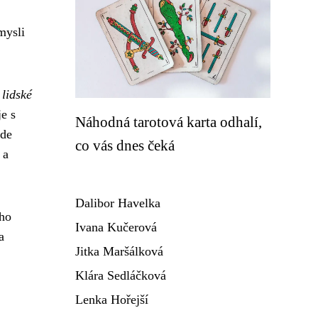
mysli
lidské
e s
Náhodná tarotová karta odhalí,
kde
co vás dnes čeká
 a
Dalibor Havelka
ého
Ivana Kučerová
a
Jitka Maršálková
Klára Sedláčková
Lenka Hořejší