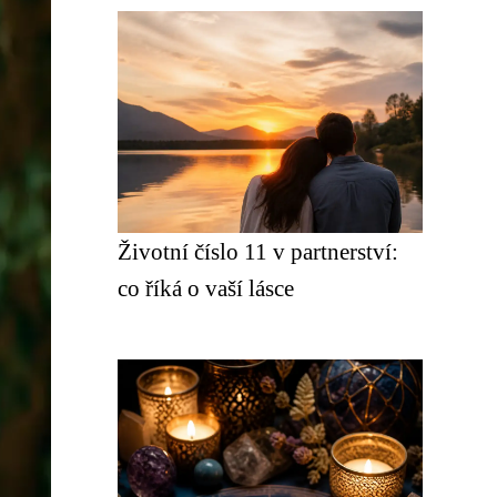
Životní číslo 11 v partnerství:
co říká o vaší lásce