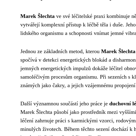
Marek Šlechta
ve své léčitelské praxi kombinuje n
vytvářejí komplexní přístup k léčbě těla i duše. Je
lidského organismu a schopnosti vnímat jemné vibra
Jednou ze základních metod, kterou
Marek Šlechta
spočívá v detekci energetických blokád a disharmonií
jemných energetických impulzů dokáže léčitel obnovi
samoléčivým procesům organismu. Při sezeních s kl
známých jako čakry, a jejich vzájemnému propojení 
Další významnou součástí jeho práce je
duchovní lé
Marek Šlechta působí jako prostředník mezi vyššími
léčení zahrnuje práci s karmickými vzorci, rodový
minulých životech. Během těchto sezení dochází k h