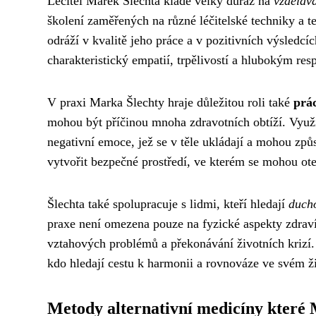
Léčitel Marek Šlechta klade velký důraz na
vzdělává
školení zaměřených na různé léčitelské techniky a t
odráží v kvalitě jeho práce a v pozitivních výsledcíc
charakteristický empatií, trpělivostí a hlubokým re
V praxi Marka Šlechty hraje důležitou roli také
prá
mohou být příčinou mnoha zdravotních obtíží. Využí
negativní emoce, jež se v těle ukládají a mohou zp
vytvořit bezpečné prostředí, ve kterém se mohou ote
Šlechta také spolupracuje s lidmi, kteří hledají
ducho
praxe není omezena pouze na fyzické aspekty zdraví,
vztahových problémů a překonávání životních krizí. 
kdo hledají cestu k harmonii a rovnováze ve svém ž
Metody alternativní medicíny které 