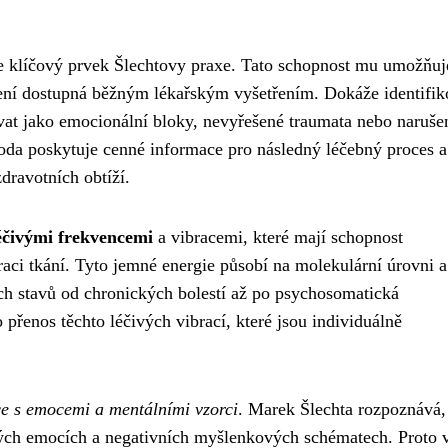
e klíčový prvek Šlechtovy praxe. Tato schopnost mu umožňuj
 není dostupná běžným lékařským vyšetřením. Dokáže identifik
vat jako emocionální bloky, nevyřešené traumata nebo naruše
oda poskytuje cenné informace pro následný léčebný proces a
dravotních obtíží.
éčivými frekvencemi
a vibracemi, které mají schopnost
ci tkání. Tyto jemné energie působí na molekulární úrovni a
ch stavů od chronických bolestí až po psychosomatická
přenos těchto léčivých vibrací, které jsou individuálně
e s emocemi a mentálními vzorci
. Marek Šlechta rozpoznává,
ých emocích a negativních myšlenkových schématech. Proto 