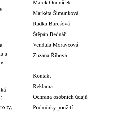
Marek Ondráček
e
Markéta Šimůnková
Radka Burešová
Štěpán Bednář
Vendula Moravcová
ré
ma a
Zuzana Říhová
ost
Kontakt
Reklama
ská
Ochrana osobních údajů
í
ro ty,
Podmínky použití