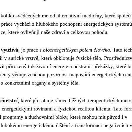
ěkolik osvědčených metod alternativní medicíny, které společ
ho práce vychází z hlubokého pochopení energetických systémů
ce, které ovlivňují naše zdraví a celkovou pohodu.
 využívá
, je práce s
bioenergetickým polem člověka
. Tato tec
 v aurické vrstvě, která obklopuje fyzické tělo. Prostřednict
t přirozený tok životní energie a odstranit překážky, které br
ienty věnuje značnou pozornost mapování energetických cent
s konkrétními orgány a systémy těla.
čitelství
, které přesahuje rámec běžných terapeutických meto
 energetickými rovinami a fyzickou realitou klienta. Tato fo
mi programy a duchovními bloky, které mohou mít původ i v
lubokému energetickému čištění a transformaci negativních 