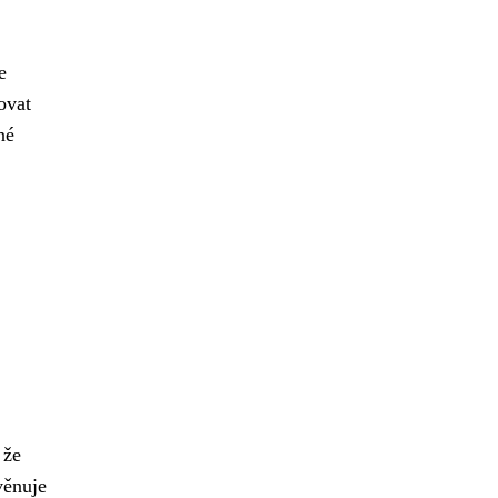
e
ovat
né
 že
věnuje