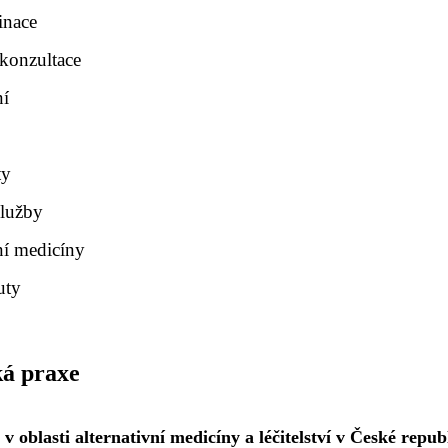
inace
konzultace
ní
ty
služby
vní medicíny
uty
ká praxe
 oblasti alternativní medicíny a léčitelství v České republ