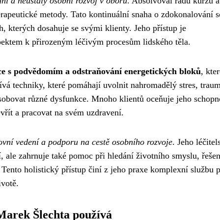
ní a neustálý osobní rozvoj v oboru
. Absolvoval řadu kurzů a
erapeutické metody. Tato kontinuální snaha o zdokonalování s
h, kterých dosahuje se svými klienty. Jeho přístup je
spektem k přirozeným léčivým procesům lidského těla.
ce s podvědomím a odstraňování energetických bloků
, kte
vá techniky, které pomáhají uvolnit nahromadělý stres, trau
ůsobovat různé dysfunkce. Mnoho klientů oceňuje jeho schopn
vřít a pracovat na svém uzdravení.
vní vedení a podporu na cestě osobního rozvoje
. Jeho léčitel
 ale zahrnuje také pomoc při hledání životního smyslu, řešen
Tento holistický přístup činí z jeho praxe komplexní službu p
ivotě.
Marek Šlechta používá