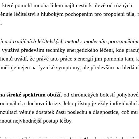
 které pomohl mnoha lidem najít cestu k úlevě od různých
věnuje léčitelství s hlubokým pochopením pro propojení těla, 
.
inaci tradičních léčitelských metod s moderním porozuměním 
i využívá především techniky energetického léčení, kde pracuj
entů uvádí, že právě tato práce s energií jim pomohla tam, 
aměřuje nejen na fyzické symptomy, ale především na hledání
na široké spektrum obtíží
, od chronických bolestí pohybov
ionální a duchovní krize. Jeho přístup je vždy individuální 
nzultací věnuje dostatek času poslechu a diagnostice, což mu
hnout nejvhodnější postup léčby.