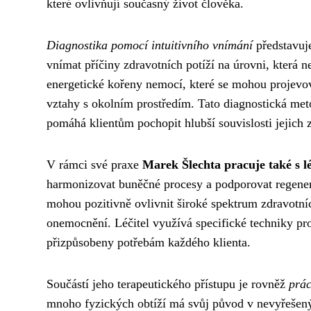
které ovlivňují současný život člověka.
Diagnostika pomocí intuitivního vnímání
představuj
vnímat příčiny zdravotních potíží na úrovni, která
energetické kořeny nemocí, které se mohou projevo
vztahy s okolním prostředím. Tato diagnostická met
pomáhá klientům pochopit hlubší souvislosti jejich z
V rámci své praxe
Marek Šlechta pracuje také s l
harmonizovat buněčné procesy a podporovat regenera
mohou pozitivně ovlivnit široké spektrum zdravotní
onemocnění. Léčitel využívá specifické techniky pro 
přizpůsobeny potřebám každého klienta.
Součástí jeho terapeutického přístupu je rovněž
prác
mnoho fyzických obtíží má svůj původ v nevyřešen