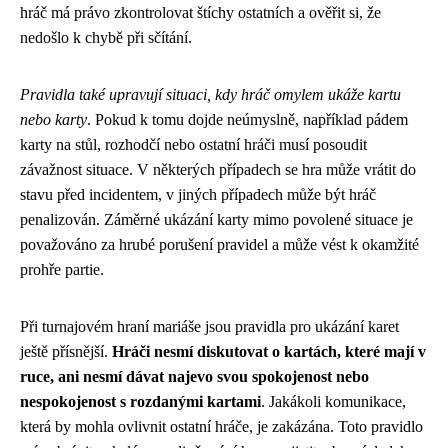
hráč má právo zkontrolovat štíchy ostatních a ověřit si, že
nedošlo k chybě při sčítání.
Pravidla také upravují situaci, kdy hráč omylem ukáže kartu
nebo karty
. Pokud k tomu dojde neúmyslně, například pádem
karty na stůl, rozhodčí nebo ostatní hráči musí posoudit
závažnost situace. V některých případech se hra může vrátit do
stavu před incidentem, v jiných případech může být hráč
penalizován. Záměrné ukázání karty mimo povolené situace je
považováno za hrubé porušení pravidel a může vést k okamžité
prohře partie.
Při turnajovém hraní mariáše jsou pravidla pro ukázání karet
ještě přísnější.
Hráči nesmí diskutovat o kartách, které mají v
ruce, ani nesmí dávat najevo svou spokojenost nebo
nespokojenost s rozdanými kartami
. Jakákoli komunikace,
která by mohla ovlivnit ostatní hráče, je zakázána. Toto pravidlo