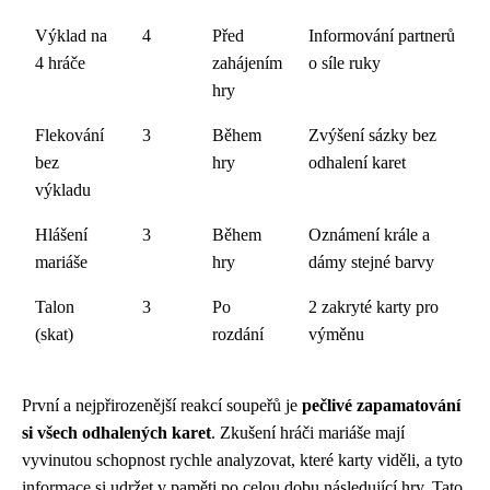
Výklad na
4
Před
Informování partnerů
4 hráče
zahájením
o síle ruky
hry
Flekování
3
Během
Zvýšení sázky bez
bez
hry
odhalení karet
výkladu
Hlášení
3
Během
Oznámení krále a
mariáše
hry
dámy stejné barvy
Talon
3
Po
2 zakryté karty pro
(skat)
rozdání
výměnu
První a nejpřirozenější reakcí soupeřů je
pečlivé zapamatování
si všech odhalených karet
. Zkušení hráči mariáše mají
vyvinutou schopnost rychle analyzovat, které karty viděli, a tyto
informace si udržet v paměti po celou dobu následující hry. Tato