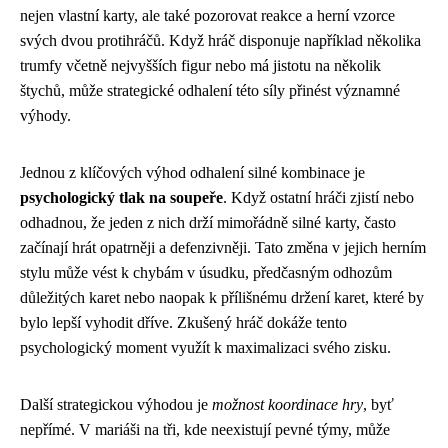
nejen vlastní karty, ale také pozorovat reakce a herní vzorce
svých dvou protihráčů. Když hráč disponuje například několika
trumfy včetně nejvyšších figur nebo má jistotu na několik
štychů, může strategické odhalení této síly přinést významné
výhody.
Jednou z klíčových výhod odhalení silné kombinace je
psychologický tlak na soupeře
. Když ostatní hráči zjistí nebo
odhadnou, že jeden z nich drží mimořádně silné karty, často
začínají hrát opatrněji a defenzivněji. Tato změna v jejich herním
stylu může vést k chybám v úsudku, předčasným odhozům
důležitých karet nebo naopak k přílišnému držení karet, které by
bylo lepší vyhodit dříve. Zkušený hráč dokáže tento
psychologický moment využít k maximalizaci svého zisku.
Další strategickou výhodou je
možnost koordinace hry
, byť
nepřímé. V mariáši na tři, kde neexistují pevné týmy, může