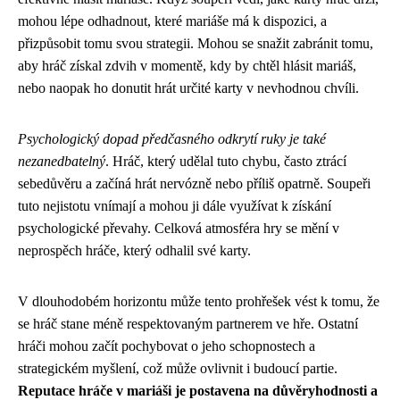
mohou lépe odhadnout, které mariáše má k dispozici, a
přizpůsobit tomu svou strategii. Mohou se snažit zabránit tomu,
aby hráč získal zdvih v momentě, kdy by chtěl hlásit mariáš,
nebo naopak ho donutit hrát určité karty v nevhodnou chvíli.
Psychologický dopad předčasného odkrytí ruky je také
nezanedbatelný
. Hráč, který udělal tuto chybu, často ztrácí
sebedůvěru a začíná hrát nervózně nebo příliš opatrně. Soupeři
tuto nejistotu vnímají a mohou ji dále využívat k získání
psychologické převahy. Celková atmosféra hry se mění v
neprospěch hráče, který odhalil své karty.
V dlouhodobém horizontu může tento prohřešek vést k tomu, že
se hráč stane méně respektovaným partnerem ve hře. Ostatní
hráči mohou začít pochybovat o jeho schopnostech a
strategickém myšlení, což může ovlivnit i budoucí partie.
Reputace hráče v mariáši je postavena na důvěryhodnosti a