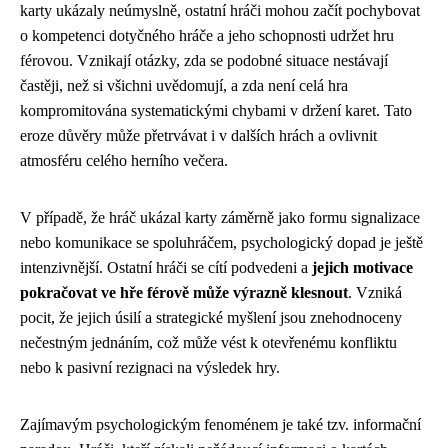
karty ukázaly neúmyslně, ostatní hráči mohou začít pochybovat
o kompetenci dotyčného hráče a jeho schopnosti udržet hru
férovou. Vznikají otázky, zda se podobné situace nestávají
častěji, než si všichni uvědomují, a zda není celá hra
kompromitována systematickými chybami v držení karet. Tato
eroze důvěry může přetrvávat i v dalších hrách a ovlivnit
atmosféru celého herního večera.
V případě, že hráč ukázal karty záměrně jako formu signalizace
nebo komunikace se spoluhráčem, psychologický dopad je ještě
intenzivnější. Ostatní hráči se cítí podvedeni a
jejich motivace
pokračovat ve hře férově může výrazně klesnout
. Vzniká
pocit, že jejich úsilí a strategické myšlení jsou znehodnoceny
nečestným jednáním, což může vést k otevřenému konfliktu
nebo k pasivní rezignaci na výsledek hry.
Zajímavým psychologickým fenoménem je také tzv. informační