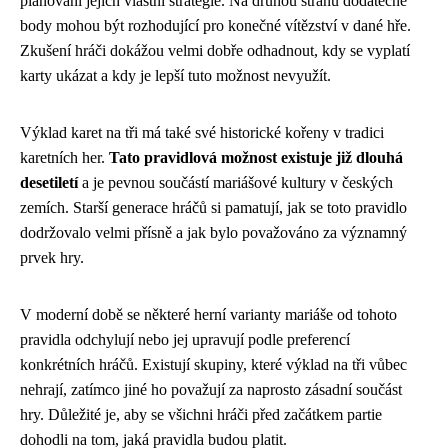
plánování jejich vlastní strategie. Na druhou stranu dodatečné
body mohou být rozhodující pro konečné vítězství v dané hře.
Zkušení hráči dokážou velmi dobře odhadnout, kdy se vyplatí
karty ukázat a kdy je lepší tuto možnost nevyužít.
Výklad karet na tři má také své historické kořeny v tradici
karetních her.
Tato pravidlová možnost existuje již dlouhá
desetiletí
a je pevnou součástí mariášové kultury v českých
zemích. Starší generace hráčů si pamatují, jak se toto pravidlo
dodržovalo velmi přísně a jak bylo považováno za významný
prvek hry.
V moderní době se některé herní varianty mariáše od tohoto
pravidla odchylují nebo jej upravují podle preferencí
konkrétních hráčů. Existují skupiny, které výklad na tři vůbec
nehrají, zatímco jiné ho považují za naprosto zásadní součást
hry. Důležité je, aby se všichni hráči před začátkem partie
dohodli na tom, jaká pravidla budou platit.