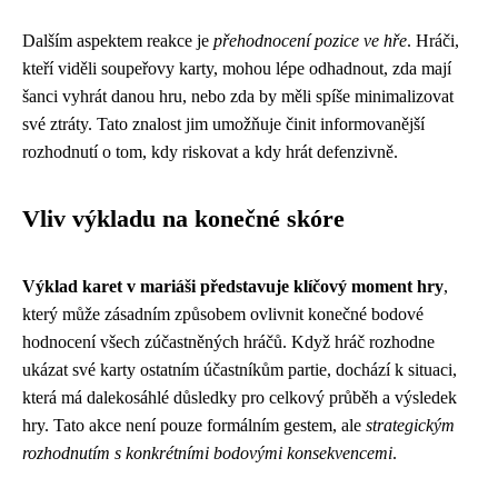
Dalším aspektem reakce je
přehodnocení pozice ve hře
. Hráči,
kteří viděli soupeřovy karty, mohou lépe odhadnout, zda mají
šanci vyhrát danou hru, nebo zda by měli spíše minimalizovat
své ztráty. Tato znalost jim umožňuje činit informovanější
rozhodnutí o tom, kdy riskovat a kdy hrát defenzivně.
Vliv výkladu na konečné skóre
Výklad karet v mariáši představuje klíčový moment hry
,
který může zásadním způsobem ovlivnit konečné bodové
hodnocení všech zúčastněných hráčů. Když hráč rozhodne
ukázat své karty ostatním účastníkům partie, dochází k situaci,
která má dalekosáhlé důsledky pro celkový průběh a výsledek
hry. Tato akce není pouze formálním gestem, ale
strategickým
rozhodnutím s konkrétními bodovými konsekvencemi
.