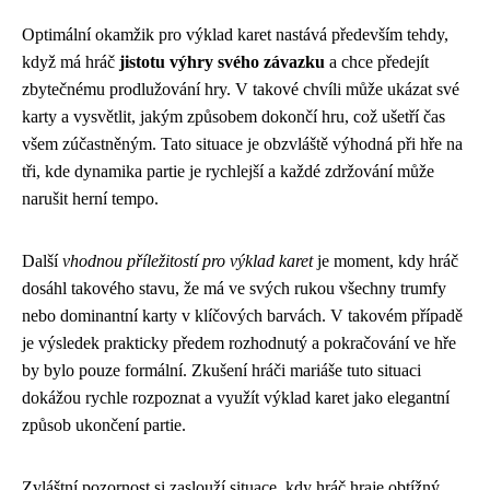
Optimální okamžik pro výklad karet nastává především tehdy,
když má hráč
jistotu výhry svého závazku
a chce předejít
zbytečnému prodlužování hry. V takové chvíli může ukázat své
karty a vysvětlit, jakým způsobem dokončí hru, což ušetří čas
všem zúčastněným. Tato situace je obzvláště výhodná při hře na
tři, kde dynamika partie je rychlejší a každé zdržování může
narušit herní tempo.
Další
vhodnou příležitostí pro výklad karet
je moment, kdy hráč
dosáhl takového stavu, že má ve svých rukou všechny trumfy
nebo dominantní karty v klíčových barvách. V takovém případě
je výsledek prakticky předem rozhodnutý a pokračování ve hře
by bylo pouze formální. Zkušení hráči mariáše tuto situaci
dokážou rychle rozpoznat a využít výklad karet jako elegantní
způsob ukončení partie.
Zvláštní pozornost si zaslouží situace, kdy hráč hraje obtížný