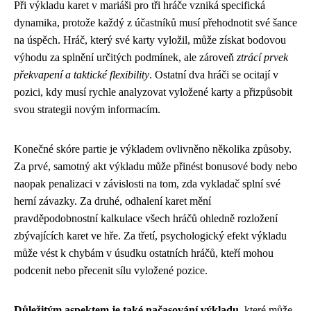
Při výkladu karet v mariáši pro tři hráče vzniká specifická
dynamika, protože každý z účastníků musí přehodnotit své šance
na úspěch. Hráč, který své karty vyložil, může získat bodovou
výhodu za splnění určitých podmínek, ale zároveň
ztrácí prvek
překvapení a taktické flexibility
. Ostatní dva hráči se ocitají v
pozici, kdy musí rychle analyzovat vyložené karty a přizpůsobit
svou strategii novým informacím.
Konečné skóre partie je výkladem ovlivněno několika způsoby.
Za prvé, samotný akt výkladu může přinést bonusové body nebo
naopak penalizaci v závislosti na tom, zda vykladač splní své
herní závazky. Za druhé, odhalení karet mění
pravděpodobnostní kalkulace všech hráčů ohledně rozložení
zbývajících karet ve hře. Za třetí, psychologický efekt výkladu
může vést k chybám v úsudku ostatních hráčů, kteří mohou
podcenit nebo přecenit sílu vyložené pozice.
Důležitým aspektem je také načasování výkladu
, které může