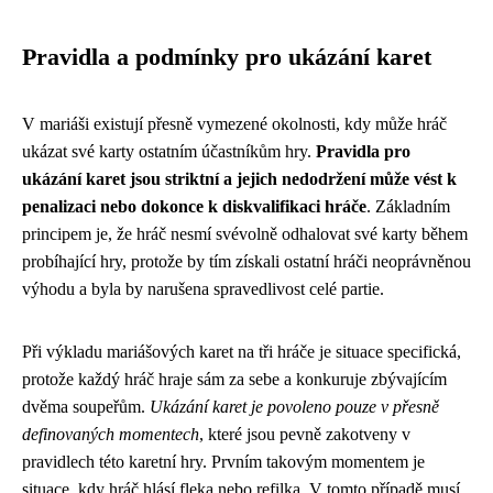
Pravidla a podmínky pro ukázání karet
V mariáši existují přesně vymezené okolnosti, kdy může hráč
ukázat své karty ostatním účastníkům hry.
Pravidla pro
ukázání karet jsou striktní a jejich nedodržení může vést k
penalizaci nebo dokonce k diskvalifikaci hráče
. Základním
principem je, že hráč nesmí svévolně odhalovat své karty během
probíhající hry, protože by tím získali ostatní hráči neoprávněnou
výhodu a byla by narušena spravedlivost celé partie.
Při výkladu mariášových karet na tři hráče je situace specifická,
protože každý hráč hraje sám za sebe a konkuruje zbývajícím
dvěma soupeřům.
Ukázání karet je povoleno pouze v přesně
definovaných momentech
, které jsou pevně zakotveny v
pravidlech této karetní hry. Prvním takovým momentem je
situace, kdy hráč hlásí fleka nebo refilka. V tomto případě musí