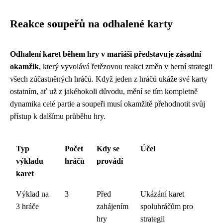
Reakce soupeřů na odhalené karty
Odhalení karet během hry v mariáši představuje zásadní
okamžik
, který vyvolává řetězovou reakci změn v herní strategii
všech zúčastněných hráčů. Když jeden z hráčů ukáže své karty
ostatním, ať už z jakéhokoli důvodu, mění se tím kompletně
dynamika celé partie a soupeři musí okamžitě přehodnotit svůj
přístup k dalšímu průběhu hry.
Typ
Počet
Kdy se
Účel
výkladu
hráčů
provádí
karet
Výklad na
3
Před
Ukázání karet
3 hráče
zahájením
spoluhráčům pro
hry
strategii