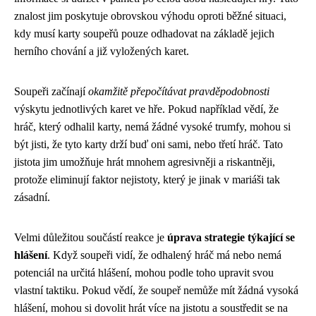
znalost jim poskytuje obrovskou výhodu oproti běžné situaci,
kdy musí karty soupeřů pouze odhadovat na základě jejich
herního chování a již vyložených karet.
Soupeři začínají
okamžitě přepočítávat pravděpodobnosti
výskytu jednotlivých karet ve hře. Pokud například vědí, že
hráč, který odhalil karty, nemá žádné vysoké trumfy, mohou si
být jisti, že tyto karty drží buď oni sami, nebo třetí hráč. Tato
jistota jim umožňuje hrát mnohem agresivněji a riskantněji,
protože eliminují faktor nejistoty, který je jinak v mariáši tak
zásadní.
Velmi důležitou součástí reakce je
úprava strategie týkající se
hlášení
. Když soupeři vidí, že odhalený hráč má nebo nemá
potenciál na určitá hlášení, mohou podle toho upravit svou
vlastní taktiku. Pokud vědí, že soupeř nemůže mít žádná vysoká
hlášení, mohou si dovolit hrát více na jistotu a soustředit se na