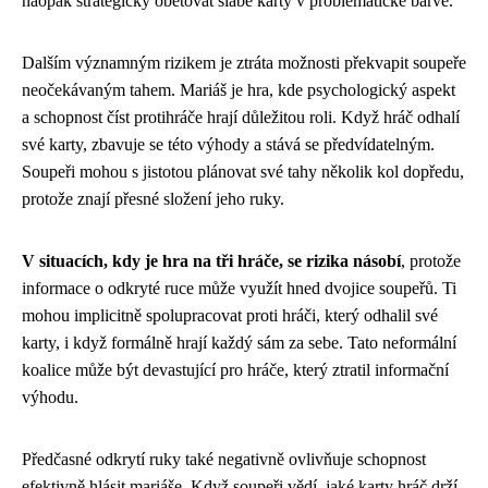
naopak strategicky obětovat slabé karty v problematické barvě.
Dalším významným rizikem je ztráta možnosti překvapit soupeře
neočekávaným tahem. Mariáš je hra, kde psychologický aspekt
a schopnost číst protihráče hrají důležitou roli. Když hráč odhalí
své karty, zbavuje se této výhody a stává se předvídatelným.
Soupeři mohou s jistotou plánovat své tahy několik kol dopředu,
protože znají přesné složení jeho ruky.
V situacích, kdy je hra na tři hráče, se rizika násobí
, protože
informace o odkryté ruce může využít hned dvojice soupeřů. Ti
mohou implicitně spolupracovat proti hráči, který odhalil své
karty, i když formálně hrají každý sám za sebe. Tato neformální
koalice může být devastující pro hráče, který ztratil informační
výhodu.
Předčasné odkrytí ruky také negativně ovlivňuje schopnost
efektivně hlásit mariáše. Když soupeři vědí, jaké karty hráč drží,