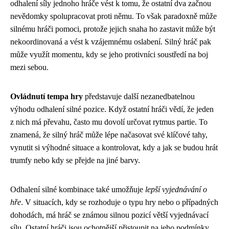
odhalení síly jednoho hráče vést k tomu, že ostatní dva začnou
nevědomky spolupracovat proti němu. To však paradoxně může
silnému hráči pomoci, protože jejich snaha ho zastavit může být
nekoordinovaná a vést k vzájemnému oslabení. Silný hráč pak
může využít momentu, kdy se jeho protivníci soustředí na boj
mezi sebou.
Ovládnutí tempa hry
představuje další nezanedbatelnou
výhodu odhalení silné pozice. Když ostatní hráči vědí, že jeden
z nich má převahu, často mu dovolí určovat rytmus partie. To
znamená, že silný hráč může lépe načasovat své klíčové tahy,
vynutit si výhodné situace a kontrolovat, kdy a jak se budou hrát
trumfy nebo kdy se přejde na jiné barvy.
Odhalení silné kombinace také umožňuje
lepší vyjednávání o
hře
. V situacích, kdy se rozhoduje o typu hry nebo o případných
dohodách, má hráč se známou silnou pozicí větší vyjednávací
sílu. Ostatní hráči jsou ochotnější přistoupit na jeho podmínky,