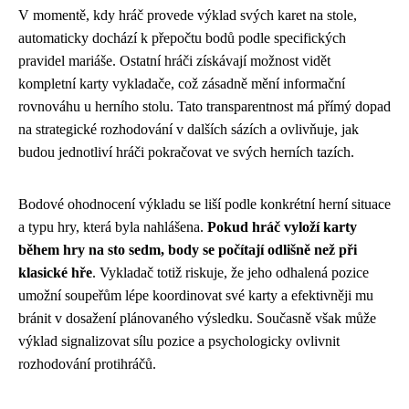
V momentě, kdy hráč provede výklad svých karet na stole,
automaticky dochází k přepočtu bodů podle specifických
pravidel mariáše. Ostatní hráči získávají možnost vidět
kompletní karty vykladače, což zásadně mění informační
rovnováhu u herního stolu. Tato transparentnost má přímý dopad
na strategické rozhodování v dalších sázích a ovlivňuje, jak
budou jednotliví hráči pokračovat ve svých herních tazích.
Bodové ohodnocení výkladu se liší podle konkrétní herní situace
a typu hry, která byla nahlášena.
Pokud hráč vyloží karty
během hry na sto sedm, body se počítají odlišně než při
klasické hře
. Vykladač totiž riskuje, že jeho odhalená pozice
umožní soupeřům lépe koordinovat své karty a efektivněji mu
bránit v dosažení plánovaného výsledku. Současně však může
výklad signalizovat sílu pozice a psychologicky ovlivnit
rozhodování protihráčů.