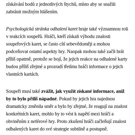
získávání bodů z jednotlivých štychů, místo aby se snažili
zabránit možným hlášením.
Psychologická stránka odhalení karet
hraje také významnou roli
v reakcích soupeřů. Hráči, kteří získali výhodu znalosti
soupeřových karet, se často cítí sebevědoměji a mohou
podceňovat ostatní aspekty hry. Naopak mohou také začít hrát
příliš opatrně, protože se bojí, že jejich reakce na odhalené karty
budou příliš zřejmé a prozradí třetímu hráči informace o jejich
vlastních kartách.
Soupeři musí také
zvážit, jak využít získané informace, aniž
by to bylo příliš nápadné
. Pokud by jejich hra najednou
dramaticky změnila směr a bylo by zřejmé, že reagují na znalost
konkrétních karet, mohlo by to vést k napětí mezi hráči a
obviněním z neférové hry. Proto zkušení hráči začleňují znalost
odhalených karet do své strategie subtilně a postupně.