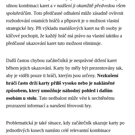
silnou kombinaci karet a
v nadšení ji okamžitě předvedou všem
spoluhráčům
. Toto předčasné odhalení může zásadně ovlivnit
rozhodování ostatních hráčů a připravit je o možnost vlastní
strategické hry. Při výkladu mariášových karet na tři osoby je
klíčové pochopit, že každý hráč má právo na vlastní taktiku a
předčasné ukazování karet tuto možnost eliminuje.
Další častou chybou začátečníků je nesprávné držení karet
během jejich ukazování. Karty by měly být prezentovány tak,
aby je viděli pouze ti hráči, kterým jsou určeny.
Nezkušení
hráči často drží karty příliš vysoko nebo je nakláněné
způsobem, který umožňuje náhodný pohled i dalším
osobám u stolu
. Tato nedbalost může vést k nechtěnému
prozrazení informací a narušení férovosti hry.
Problematická je také situace, kdy začátečník ukazuje karty po
jednotlivých kusech namísto celé relevantní kombinace