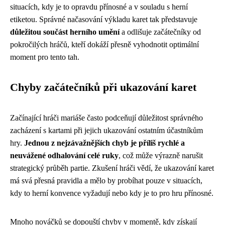
situacích, kdy je to opravdu přínosné a v souladu s herní
etiketou. Správné načasování výkladu karet tak představuje
důležitou součást herního umění
a odlišuje začátečníky od
pokročilých hráčů, kteří dokáží přesně vyhodnotit optimální
moment pro tento tah.
Chyby začátečníků při ukazování karet
Začínající hráči mariáše často podceňují důležitost správného
zacházení s kartami při jejich ukazování ostatním účastníkům
hry.
Jednou z nejzávažnějších chyb je příliš rychlé a
neuvážené odhalování celé ruky
, což může výrazně narušit
strategický průběh partie. Zkušení hráči vědí, že ukazování karet
má svá přesná pravidla a mělo by probíhat pouze v situacích,
kdy to herní konvence vyžadují nebo kdy je to pro hru přínosné.
Mnoho nováčků se dopouští chyby v momentě, kdy získají