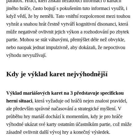
paradox. Hráči, kteří získali nežádoucí informaci o kartách
jiného hráče, často bojují s pokušením tuto informaci využít, i
když vědí, že by neměli. Tato vnitřní rozpolcenost mezi touhou
vyhrát a snahou hrát čestně vytváří kognitivní disonanci, která
může negativně ovlivnit jejich výkon a rozhodování po zbytek
partie. Mohou se stát váhavými, přemýšlet déle než obvykle,
nebo naopak jednat impulzivně, aby dokázali, že nepoctivou
výhodu nevyužívají.
Kdy je výklad karet nejvýhodnější
Výklad mariášových karet na 3 představuje specifickou
herní situaci
, která vyžaduje od hráčů nejen znalost pravidel,
ale především správné načasování a strategické myšlení. V
průběhu hry mariáš dochází k momentům, kdy je pro hráče
výhodné ukázat své karty ostatním účastníkům partie, což může
zásadně ovlivnit další vývoj hry a konečný výsledek.