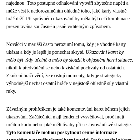
najednou. Toto postupné odhalování vytváří zbytečné napětí a
může vést k nedorozuměním ohledně toho, jaké karty vlastně
hráč drží. Při správném ukazování by měla být celá kombinace
prezentována současně a jasně viditelným způsobem.
Nováčci v mariáši často nerozumí tomu, kdy je vhodné karty
ukázat a kdy je lepší je ponechat skryté.
Ukazování karet by
mělo být vždy účelné a mělo by sloužit k objasnění herní situace
,
nikoli k předvádění se nebo k získání pochvaly od ostatních.
Zkušení hráči vědí, že existují momenty, kdy je strategicky
výhodnější nechat ostatní hráče v nejistotě ohledně síly vlastní
ruky.
Závažným prohřeškem je také komentování karet během jejich
ukazování. Začátečníci mají tendenci vysvětlovat, proč hrají
určitou kartu nebo jaké měli úvahy při sestavování své strategie.
Tyto komentáře mohou poskytnout cenné informace