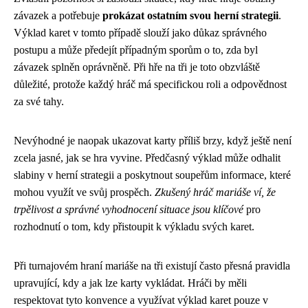
závazek a potřebuje
prokázat ostatním svou herní strategii
.
Výklad karet v tomto případě slouží jako důkaz správného
postupu a může předejít případným sporům o to, zda byl
závazek splněn oprávněně. Při hře na tři je toto obzvláště
důležité, protože každý hráč má specifickou roli a odpovědnost
za své tahy.
Nevýhodné je naopak ukazovat karty příliš brzy, když ještě není
zcela jasné, jak se hra vyvine. Předčasný výklad může odhalit
slabiny v herní strategii a poskytnout soupeřům informace, které
mohou využít ve svůj prospěch.
Zkušený hráč mariáše ví, že
trpělivost a správné vyhodnocení situace jsou klíčové
pro
rozhodnutí o tom, kdy přistoupit k výkladu svých karet.
Při turnajovém hraní mariáše na tři existují často přesná pravidla
upravující, kdy a jak lze karty vykládat. Hráči by měli
respektovat tyto konvence a využívat výklad karet pouze v