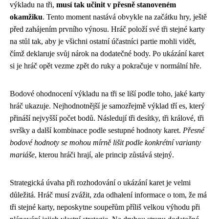
výkladu na tři,
musí tak učinit v přesně stanoveném
okamžiku
. Tento moment nastává obvykle na začátku hry, ještě
před zahájením prvního výnosu. Hráč položí své tři stejné karty
na stůl tak, aby je všichni ostatní účastníci partie mohli vidět,
čímž deklaruje svůj nárok na dodatečné body. Po ukázání karet
si je hráč opět vezme zpět do ruky a pokračuje v normální hře.
Bodové ohodnocení výkladu na tři se liší podle toho, jaké karty
hráč ukazuje. Nejhodnotnější je samozřejmě výklad tří es, který
přináší nejvyšší počet bodů. Následují tři desítky, tři králové, tři
svršky a další kombinace podle sestupné hodnoty karet.
Přesné
bodové hodnoty se mohou mírně lišit podle konkrétní varianty
mariáše
, kterou hráči hrají, ale princip zůstává stejný.
Strategická úvaha při rozhodování o ukázání karet je velmi
důležitá. Hráč musí zvážit, zda odhalení informace o tom, že má
tři stejné karty, neposkytne soupeřům příliš velkou výhodu při