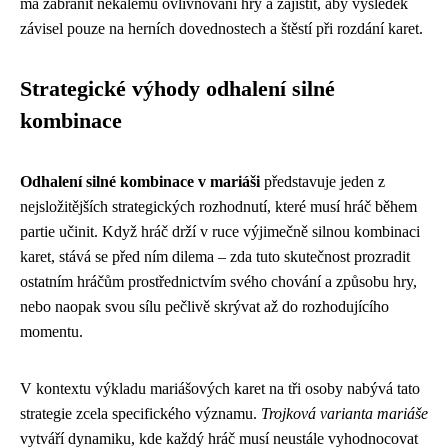
má zabránit nekalému ovlivňování hry a zajistit, aby výsledek
závisel pouze na herních dovednostech a štěstí při rozdání karet.
Strategické výhody odhalení silné
kombinace
Odhalení silné kombinace v mariáši
představuje jeden z
nejsložitějších strategických rozhodnutí, které musí hráč během
partie učinit. Když hráč drží v ruce výjimečně silnou kombinaci
karet, stává se před ním dilema – zda tuto skutečnost prozradit
ostatním hráčům prostřednictvím svého chování a způsobu hry,
nebo naopak svou sílu pečlivě skrývat až do rozhodujícího
momentu.
V kontextu výkladu mariášových karet na tři osoby nabývá tato
strategie zcela specifického významu.
Trojková varianta mariáše
vytváří dynamiku, kde každý hráč musí neustále vyhodnocovat