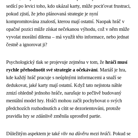
sedící po levici toho, kdo ukázal karty, může pociťovat frustraci,
pokud zjistí, že jeho plánovaná strategie je nyní
kompromitována znalostí, kterou mají ostatní. Naopak hráč v
opačné pozici může získat nečekanou výhodu, což v něm může
vyvolat morální dilema – má využít této informace, nebo jednat
čestně a ignorovat ji?
Psychologický tlak se projevuje zejména v tom, že
hráči musí
rychle přehodnotit své strategie a očekávání
. Mariáš je hra,
kde každý hráč pracuje s neúplnými informacemi a snaží se
dedukovat, jaké karty mají ostatní. Když tato nejistota náhle
zmizí ohledně jednoho hráče, narušuje to pečlivě budovaný
mentální model hry. Hráči mohou začít pochybovat o svých
předchozích rozhodnutích a cítit se dezorientováni, protože
pravidla hry se zdánlivě změnila uprostřed partie.
Důležitým aspektem je také
vliv na důvěru mezi hráči
. Pokud se