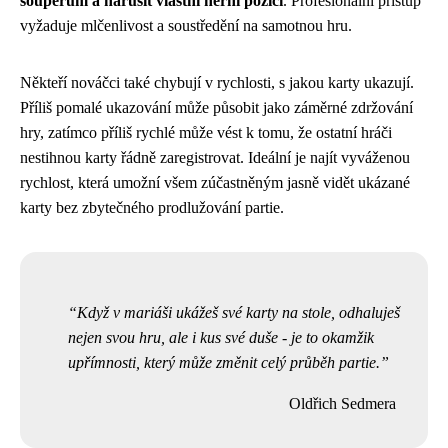
soupeřům a narušit vlastní herní pozici
. Profesionální přístup
vyžaduje mlčenlivost a soustředění na samotnou hru.
Někteří nováčci také chybují v rychlosti, s jakou karty ukazují.
Příliš pomalé ukazování může působit jako záměrné zdržování
hry, zatímco příliš rychlé může vést k tomu, že ostatní hráči
nestihnou karty řádně zaregistrovat. Ideální je najít vyváženou
rychlost, která umožní všem zúčastněným jasně vidět ukázané
karty bez zbytečného prodlužování partie.
Když v mariáši ukážeš své karty na stole, odhaluješ
nejen svou hru, ale i kus své duše - je to okamžik
upřímnosti, který může změnit celý průběh partie.
Oldřich Sedmera