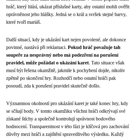
hráč, který hlásí, ukázat příslušné karty, aby ostatní mohli ověřit
oprávněnost jeho hlášky. Jedná se o král a svršek stejné barvy,
které tvoří mariáš.
Další situací, kdy je ukázání kart nejen povolené, ale dokonce
povinné, nastává při reklamaci.
Pokud hráč považuje tah
soupeře za nesprávný nebo má podezření na porušení
pravidel, může požádat o ukázání karet
. Tato situace však
musí být řešena okamžitě, jakmile k pochybení dojde, nikoliv
zpětně po skončení hry. Rozhodčí nebo ostatní hráči pak
posoudí, zda k porušení pravidel skutečně došlo.
Významnou okolností pro ukázání karet je také konec hry, kdy
se sčítají body. V tomto okamžiku všichni hráči odkrývají své
získané štíchy a společně kontrolují správnost bodového
hodnocení. Transparentnost v této fázi je klíčová pro zachování
důvěry mezi hráči a zajištění spravedlivého výsledku. Každý