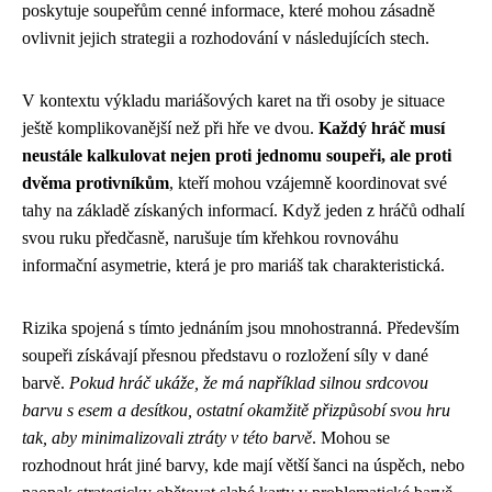
poskytuje soupeřům cenné informace, které mohou zásadně
ovlivnit jejich strategii a rozhodování v následujících stech.
V kontextu výkladu mariášových karet na tři osoby je situace
ještě komplikovanější než při hře ve dvou.
Každý hráč musí
neustále kalkulovat nejen proti jednomu soupeři, ale proti
dvěma protivníkům
, kteří mohou vzájemně koordinovat své
tahy na základě získaných informací. Když jeden z hráčů odhalí
svou ruku předčasně, narušuje tím křehkou rovnováhu
informační asymetrie, která je pro mariáš tak charakteristická.
Rizika spojená s tímto jednáním jsou mnohostranná. Především
soupeři získávají přesnou představu o rozložení síly v dané
barvě.
Pokud hráč ukáže, že má například silnou srdcovou
barvu s esem a desítkou, ostatní okamžitě přizpůsobí svou hru
tak, aby minimalizovali ztráty v této barvě
. Mohou se
rozhodnout hrát jiné barvy, kde mají větší šanci na úspěch, nebo