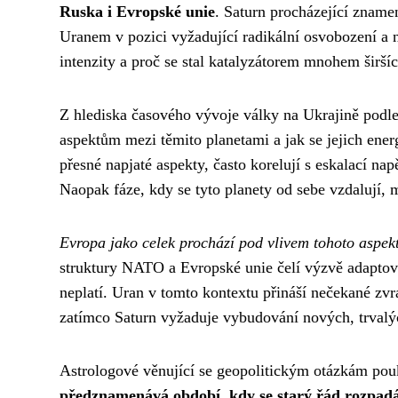
Ruska i Evropské unie
. Saturn procházející znamen
Uranem v pozici vyžadující radikální osvobození a n
intenzity a proč se stal katalyzátorem mnohem širší
Z hlediska časového vývoje války na Ukrajině podle 
aspektům mezi těmito planetami a jak se jejich ene
přesné napjaté aspekty, často korelují s eskalací n
Naopak fáze, kdy se tyto planety od sebe vzdalují, 
Evropa jako celek prochází pod vlivem tohoto aspekt
struktury NATO a Evropské unie čelí výzvě adaptovat 
neplatí. Uran v tomto kontextu přináší nečekané zvr
zatímco Saturn vyžaduje vybudování nových, trvalýc
Astrologové věnující se geopolitickým otázkám pouk
předznamenává období, kdy se starý řád rozpadá