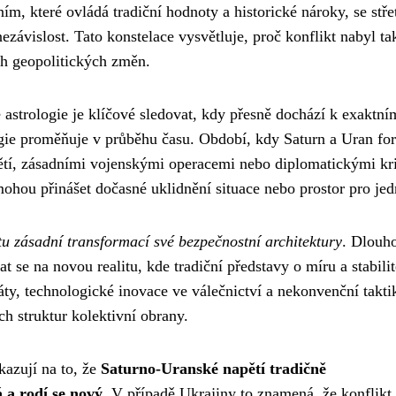
ím, které ovládá tradiční hodnoty a historické nároky, se stře
ezávislost. Tato konstelace vysvětluje, proč konflikt nabyl t
ch geopolitických změn.
astrologie je klíčové sledovat, kdy přesně dochází k exaktní
rgie proměňuje v průběhu času. Období, kdy Saturn a Uran fo
apětí, zásadními vojenskými operacemi nebo diplomatickými kr
mohou přinášet dočasné uklidnění situace nebo prostor pro jed
u zásadní transformací své bezpečnostní architektury
. Dlouh
se na novou realitu, kde tradiční představy o míru a stabilit
áty, technologické inovace ve válečnictví a nekonvenční takti
h struktur kolektivní obrany.
azují na to, že
Saturno-Uranské napětí tradičně
 a rodí se nový
. V případě Ukrajiny to znamená, že konflikt