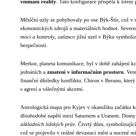
vnímání reality
. Tato konfigurace přispěla k šířen
Měsíční uzly se pohybovaly po ose Býk-Štír, což v m
ekonomických zdrojů a materiálních hodnot. Severní
moci a kontroly
, zatímco jižní uzel v Býku symbolizo
bezpečnosti.
Merkur, planeta komunikace, byl v době zahájení ko
jednáních a
zmatení v informačním prostoru
. Ven
finanční důsledky konfliktu. Chiron v Beranu, který
s agresí a válečnými akcemi.
Astrologická mapa pro Kyjev v okamžiku začátku kon
dlouhodobé napětí mezi Saturnem a Uranem. Domy
základních lidských práv
. Čtvrtý dům, symbolizujíc
což se projevilo v reálné devastaci měst a nucené mi