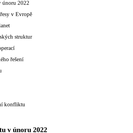
 v únoru 2022
třesy v Evropě
lanet
ských struktur
operací
ého řešení
u
í konfliktu
ktu v únoru 2022