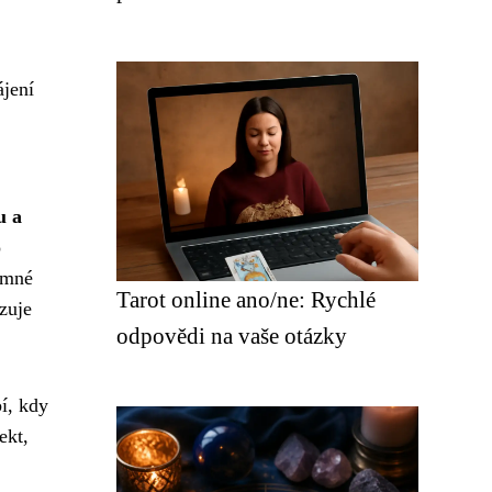
ájení
u a
o
amné
Tarot online ano/ne: Rychlé
zuje
odpovědi na vaše otázky
í, kdy
ekt,