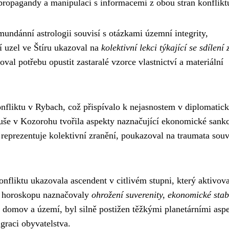
í propagandy a manipulaci s informacemi z obou stran konflikt
undánní astrologii souvisí s otázkami územní integrity,
 uzel ve Štíru ukazoval na
kolektivní lekci týkající se sdílení 
val potřebu opustit zastaralé vzorce vlastnictví a materiální
nfliktu v Rybach, což přispívalo k nejasnostem v diplomatic
uše v Kozorohu tvořila aspekty naznačující ekonomické sank
 reprezentuje kolektivní zranění, poukazoval na traumata souvi
fliktu ukazovala ascendent v citlivém stupni, který aktivova
 horoskopu naznačovaly
ohrožení suverenity, ekonomické stabi
í domov a území, byl silně postižen těžkými planetárními aspe
graci obyvatelstva.