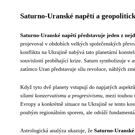
Saturno-Uranské napětí a geopolitic
Saturno-Uranské napětí představuje jeden z nejdů
projevoval v obdobích velkých společenských převra
konfliktu na Ukrajině nabývá tato planetární konst
souvislostí probíhající krize. Saturn symbolizuje v as
zatímco Uran představuje sílu revoluce, náhlých z
Když tyto dvě planety vstupují do napjatých aspektů
silami konzervatismu a progresivismu
, mezi touhou 
Evropy a konkrétně situace na Ukrajině se tento kosm
pouhým regionálním sporem, ale odráží fundamentál
Astrologická analýza ukazuje, že
Saturno-Uranské n