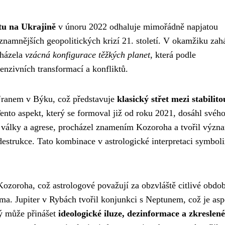
tu na Ukrajině
v únoru 2022 odhaluje mimořádně napjatou
ýznamnějších geopolitických krizí 21. století. V okamžiku zah
cházela
vzácná konfigurace těžkých planet
, která podle
enzivních transformací a konfliktů.
Uranem v Býku, což představuje
klasický střet mezi stabilito
Tento aspekt, který se formoval již od roku 2021, dosáhl svéh
a války a agrese, procházel znamením Kozoroha a tvořil význ
estrukce. Tato kombinace v astrologické interpretaci symboli
Kozoroha, což astrologové považují za obzvláště citlivé obdob
gma. Jupiter v Rybách tvořil konjunkci s Neptunem, což je asp
rý může přinášet
ideologické iluze, dezinformace a zkreslené