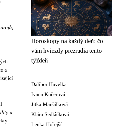
u.
zdrojů,
Horoskopy na každý deň: čo
vám hviezdy prezradia tento
týždeň
kých
ce a
sející
Dalibor Havelka
Ivana Kučerová
l
Jitka Maršálková
lity a
Klára Sedláčková
kty,
Lenka Hořejší