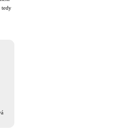
 tedy
vá