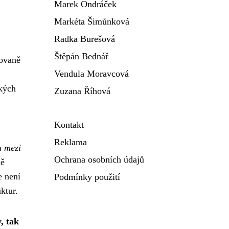
Marek Ondráček
Markéta Šimůnková
Radka Burešová
Štěpán Bednář
kovaně
Vendula Moravcová
ckých
Zuzana Říhová
Kontakt
Reklama
u mezi
Ochrana osobních údajů
dě
e není
Podmínky použití
ktur.
, tak