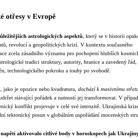
ké otřesy v Evropě
ležitějších astrologických aspektů
, který se v historii opa
tů, revolucí a geopolitických krizí. V kontextu současného
elace zcela zásadního významu pro pochopení hlubších kosmi
trologické tradici struktury, autority, hranice a zavedený řád,
měn, technologického pokroku a touhy po svobodě.
, jako je opozice nebo kvadratura,
dochází k masivnímu střet
udržet stávající pořádek a nutností jej transformovat. V přípa
ický konflikt projevuje v celé své intenzitě. Ukrajinská kriz
ní tektonický posun v globálním uspořádání mocenských stru
apětí aktivovalo citlivé body v horoskopech jak Ukrajiny