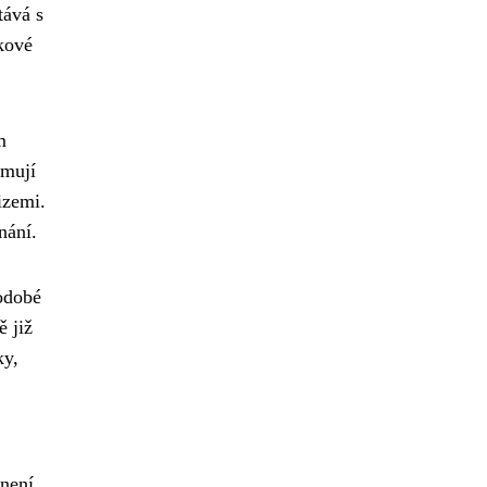
tává s
akové
m
rmují
izemi.
nání.
odobé
ě již
ky,
 není