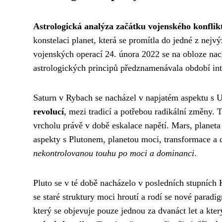
Astrologická analýza začátku vojenského konflik
konstelaci planet, která se promítla do jedné z nejv
vojenských operací 24. února 2022 se na obloze na
astrologických principů předznamenávala období int
Saturn v Rybach se nacházel v napjatém aspektu s 
revolucí
, mezi tradicí a potřebou radikální změny. 
vrcholu právě v době eskalace napětí. Mars, planet
aspekty s Plutonem, planetou moci, transformace a d
nekontrolovanou touhu po moci a dominanci
.
Pluto se v té době nacházelo v posledních stupních 
se staré struktury moci hroutí a rodí se nové paradi
který se objevuje pouze jednou za dvanáct let a kte