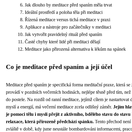
Jak dlouho by meditace před spaním měla trvat
Ideální prostředí a poloha těla při meditaci
Řízená meditace versus tichá meditace v praxi
Aplikace a nástroje pro začátečníky v meditaci
Jak vytvořit pravidelný rituál před spaním
Časté chyby které lidé při meditaci dělají
Meditace jako přirozená alternativa k lékům na spánek
Co je meditace před spaním a její účel
Meditace před spaním je specifická forma meditační praxe, která se
provádí v pozdních večerních hodinách, nejlépe těsně před tím, než
do postele. Na rozdíl od ranní meditace, jejímž cílem je nastartovat 
myslí a energií, má večerní meditace zcela odlišný záměr.
Jejím hl
je pomoci tělu i mysli přejít z aktivního, bdělého stavu do stav
relaxace, která přirozeně předchází spánku.
Tento přechod není
zvláště v době, kdy jsme neustále bombardováni informacemi, prac