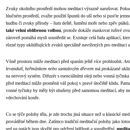
Zvuky okolního prostředí mohou meditaci výrazně narušovat. Pokud
hlučném prostředí, zvažte použití špuntů do uší nebo si pusťte jemno
hudbu či zvuky přírody – šum deště, šumění moře nebo zpěv ptáků
také velmi oblíbenou volbou
, protože dokáže maskovat rušivé zvu
zároveň pomáhá mysli soustředit se. Existuje celá řada aplikací, kter
různé typy uklidňujících zvuků speciálně navržených pro meditaci 
Vůně prostoru může meditaci před spaním ještě více prohloubit.
Aro
levandulí, heřmánkem nebo santalovým dřevem
má prokázané uklid
na nervový systém. Difuzér s esenciálními oleji nebo vonná tyčinka 
před meditací může proměnit váš pokoj v pravé útočiště klidu. Pama
vonné tyčinky by měly být uhašeny před samotnou meditací, aby n
vdechování kouře.
Co se týče polohy těla, je zde trochu jiná situace než u klasické med
prováděné během dne. Zatímco tradiční meditační polohy jako loto
sed na patách jsou skvělé pro udržení bdělosti a soustředění,
medita