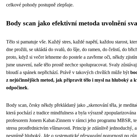
celkové pohody postupně zlepšuje.
Body scan jako efektivní metoda uvolnění sva
Tělo si pamatuje vše. Každý stres, každé napětí, každou starost, kt
dne prožili, se ukládá do svalů, do šíje, do ramen, do čelistí, do bři
proto, když si večer lehneme do postele a zavřeme oči, někdy zjistí
jsme unavení, naše tělo prostě nechce spolupracovat. Svaly zůstávaj
bloudí a spánek nepřichází. Právě v takových chvílích může být
bo
z nejúčinnějších metod, jak připravit tělo i mysl na hluboký a k
odpočinek
.
Body scan, česky někdy překládaný jako „skenování těla, je meditač
která pochází z tradice mindfulness a byla výrazně zpopularizován
profesorem Jonem Kabat-Zinnem v rámci jeho programu MBSR, te
stresu prostřednictvím všímavosti. Princip je zdánlivě jednoduchý, a
nesmírně hluboký.
Jde o systematické přesouvání pozornosti po rů