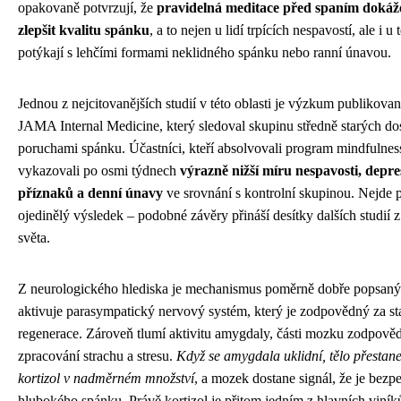
opakovaně potvrzují, že
pravidelná meditace před spaním dokáž
zlepšit kvalitu spánku
, a to nejen u lidí trpících nespavostí, ale i u 
potýkají s lehčími formami neklidného spánku nebo ranní únavou.
Jednou z nejcitovanějších studií v této oblasti je výzkum publikova
JAMA Internal Medicine, který sledoval skupinu středně starých do
poruchami spánku. Účastníci, kteří absolvovali program mindfulnes
vykazovali po osmi týdnech
výrazně nižší míru nespavosti, depre
příznaků a denní únavy
ve srovnání s kontrolní skupinou. Nejde 
ojedinělý výsledek – podobné závěry přináší desítky dalších studií 
světa.
Z neurologického hlediska je mechanismus poměrně dobře popsaný
aktivuje parasympatický nervový systém, který je zodpovědný za st
regenerace. Zároveň tlumí aktivitu amygdaly, části mozku zodpově
zpracování strachu a stresu.
Když se amygdala uklidní, tělo přestan
kortizol v nadměrném množství
, a mozek dostane signál, že je bezpe
hlubokého spánku. Právě kortizol je přitom jedním z hlavních viník