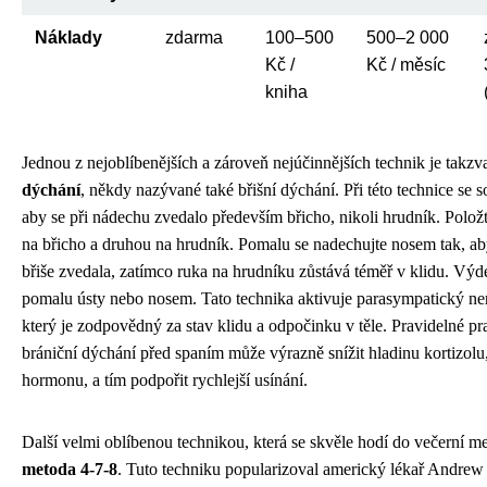
Náklady
zdarma
100–500
500–2 000
Kč /
Kč / měsíc
kniha
Jednou z nejoblíbenějších a zároveň nejúčinnějších technik je takz
dýchání
, někdy nazývané také břišní dýchání. Při této technice se so
aby se při nádechu zvedalo především břicho, nikoli hrudník. Položt
na břicho a druhou na hrudník. Pomalu se nadechujte nosem tak, ab
břiše zvedala, zatímco ruka na hrudníku zůstává téměř v klidu. Výd
pomalu ústy nebo nosem. Tato technika aktivuje parasympatický ne
který je zodpovědný za stav klidu a odpočinku v těle. Pravidelné pr
brániční dýchání před spaním může výrazně snížit hladinu kortizolu
hormonu, a tím podpořit rychlejší usínání.
Další velmi oblíbenou technikou, která se skvěle hodí do večerní me
metoda 4-7-8
. Tuto techniku popularizoval americký lékař Andrew W