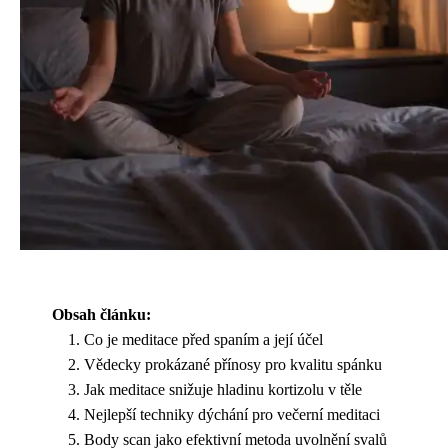
Obsah článku:
Co je meditace před spaním a její účel
Vědecky prokázané přínosy pro kvalitu spánku
Jak meditace snižuje hladinu kortizolu v těle
Nejlepší techniky dýchání pro večerní meditaci
Body scan jako efektivní metoda uvolnění svalů