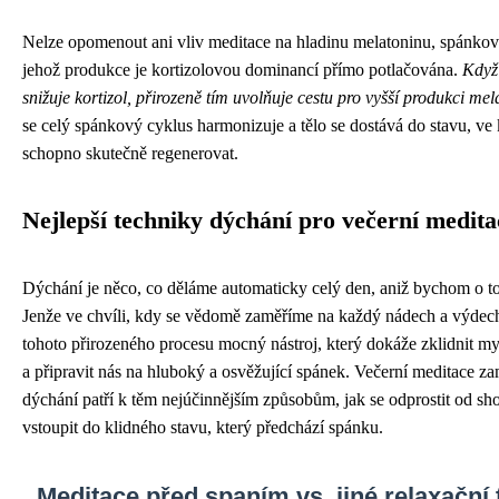
Nelze opomenout ani vliv meditace na hladinu melatoninu, spánko
jehož produkce je kortizolovou dominancí přímo potlačována.
Když
snižuje kortizol, přirozeně tím uvolňuje cestu pro vyšší produkci me
se celý spánkový cyklus harmonizuje a tělo se dostává do stavu, ve 
schopno skutečně regenerovat.
Nejlepší techniky dýchání pro večerní medita
Dýchání je něco, co děláme automaticky celý den, aniž bychom o t
Jenže ve chvíli, kdy se vědomě zaměříme na každý nádech a výdech,
tohoto přirozeného procesu mocný nástroj, který dokáže zklidnit mys
a připravit nás na hluboký a osvěžující spánek. Večerní meditace z
dýchání patří k těm nejúčinnějším způsobům, jak se odprostit od sh
vstoupit do klidného stavu, který předchází spánku.
Meditace před spaním vs. jiné relaxační