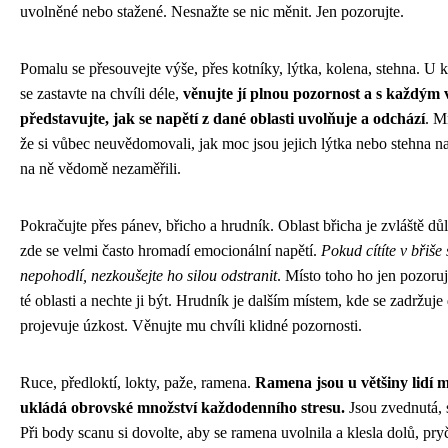
uvolněné nebo stažené. Nesnažte se nic měnit. Jen pozorujte.
Pomalu se přesouvejte výše, přes kotníky, lýtka, kolena, stehna. U k
se zastavte na chvíli déle,
věnujte jí plnou pozornost a s každým
představujte, jak se napětí z dané oblasti uvolňuje a odchází
. Mn
že si vůbec neuvědomovali, jak moc jsou jejich lýtka nebo stehna n
na ně vědomě nezaměřili.
Pokračujte přes pánev, břicho a hrudník. Oblast břicha je zvláště důl
zde se velmi často hromadí emocionální napětí.
Pokud cítíte v břiše
nepohodlí, nezkoušejte ho silou odstranit
. Místo toho ho jen pozoruj
té oblasti a nechte ji být. Hrudník je dalším místem, kde se zadržuje
projevuje úzkost. Věnujte mu chvíli klidné pozornosti.
Ruce, předloktí, lokty, paže, ramena.
Ramena jsou u většiny lidí m
ukládá obrovské množství každodenního stresu.
Jsou zvednutá, s
Při body scanu si dovolte, aby se ramena uvolnila a klesla dolů, pry