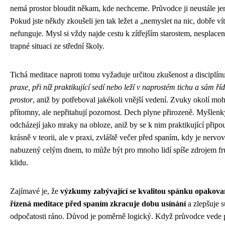
nemá prostor bloudit někam, kde nechceme. Průvodce ji neustále je
Pokud jste někdy zkoušeli jen tak ležet a „nemyslet na nic, dobře vít
nefunguje. Mysl si vždy najde cestu k zítřejším starostem, nesplace
trapné situaci ze střední školy.
Tichá meditace naproti tomu vyžaduje určitou zkušenost a disciplín
praxe, při níž praktikující sedí nebo leží v naprostém tichu a sám řídí
prostor
, aniž by potřeboval jakékoli vnější vedení. Zvuky okolí mo
přítomny, ale nepřitahují pozornost. Dech plyne přirozeně. Myšlenky
odcházejí jako mraky na obloze, aniž by se k nim praktikující připou
krásně v teorii, ale v praxi, zvláště večer před spaním, kdy je nervo
nabuzený celým dnem, to může být pro mnoho lidí spíše zdrojem fr
klidu.
Zajímavé je, že
výzkumy zabývající se kvalitou spánku opakovan
řízená meditace před spaním zkracuje dobu usínání
a zlepšuje s
odpočatosti ráno. Důvod je poměrně logický. Když průvodce vede 