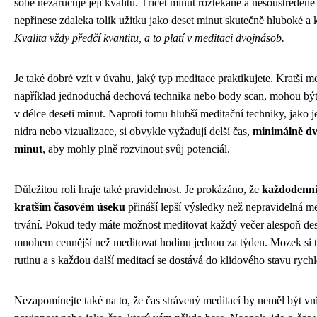
sobě nezaručuje její kvalitu. Třicet minut roztěkané a nesoustředěn
nepřinese zdaleka tolik užitku jako deset minut skutečně hluboké a 
Kvalita vždy předčí kvantitu, a to platí v meditaci dvojnásob.
Je také dobré vzít v úvahu, jaký typ meditace praktikujete. Kratší me
například jednoduchá dechová technika nebo body scan, mohou být
v délce deseti minut. Naproti tomu hlubší meditační techniky, jako j
nidra nebo vizualizace, si obvykle vyžadují delší čas,
minimálně dva
minut
, aby mohly plně rozvinout svůj potenciál.
Důležitou roli hraje také pravidelnost. Je prokázáno, že
každodenní
kratším časovém úseku
přináší lepší výsledky než nepravidelná m
trvání. Pokud tedy máte možnost meditovat každý večer alespoň dese
mnohem cennější než meditovat hodinu jednou za týden. Mozek si t
rutinu a s každou další meditací se dostává do klidového stavu rychle
Nezapomínejte také na to, že čas strávený meditací by neměl být v