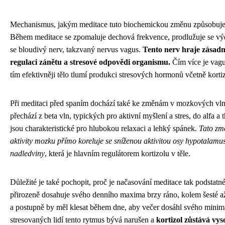
Mechanismus, jakým meditace tuto biochemickou změnu způsobuje, j
Během meditace se zpomaluje dechová frekvence, prodlužuje se výd
se bloudivý nerv, takzvaný nervus vagus.
Tento nerv hraje zásadní
regulaci zánětu a stresové odpovědi organismu.
Čím více je vagu
tím efektivněji tělo tlumí produkci stresových hormonů včetně korti
Při meditaci před spaním dochází také ke změnám v mozkových vl
přechází z beta vln, typických pro aktivní myšlení a stres, do alfa a t
jsou charakteristické pro hlubokou relaxaci a lehký spánek.
Tato zm
aktivity mozku přímo koreluje se sníženou aktivitou osy hypotalamu
nadledviny
, která je hlavním regulátorem kortizolu v těle.
Důležité je také pochopit, proč je načasování meditace tak podstatné
přirozeně dosahuje svého denního maxima brzy ráno, kolem šesté a
a postupně by měl klesat během dne, aby večer dosáhl svého minim
stresovaných lidí tento rytmus bývá narušen a
kortizol zůstává vys