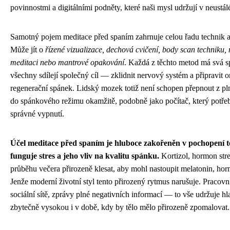
povinnostmi a digitálními podněty, které naši mysl udržují v neust
Samotný pojem meditace před spaním zahrnuje celou řadu technik a
Může jít o
řízené vizualizace, dechová cvičení, body scan techniku,
meditaci nebo mantrové opakování
. Každá z těchto metod má svá sp
všechny sdílejí společný cíl — zklidnit nervový systém a připravit 
regenerační spánek. Lidský mozek totiž není schopen přepnout z p
do spánkového režimu okamžitě, podobně jako počítač, který potřeb
správné vypnutí.
Účel meditace před spaním je hluboce zakořeněn v pochopení t
funguje stres a jeho vliv na kvalitu spánku.
Kortizol, hormon stre
průběhu večera přirozeně klesat, aby mohl nastoupit melatonin, ho
Jenže moderní životní styl tento přirozený rytmus narušuje. Pracovn
sociální sítě, zprávy plné negativních informací — to vše udržuje hl
zbytečně vysokou i v době, kdy by tělo mělo přirozeně zpomalovat.