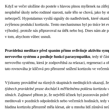
Když se večer uložíme do postele s hlavou plnou myšlenek na zítřej
nesplněné úkoly nebo rodinné starosti, naše tělo se chová, jako by st
nebezpečí. Hypotalamus vysílá signály do nadledvinek, které okamž
zvýšenou produkcí kortizolu. Tento mechanismus byl po tisíce let e
výhodný, protože nás připravoval na útěk nebo boj. Dnes nám ale 
v tom, abychom vůbec usnuli.
Pravidelná meditace před spaním přímo ovlivňuje aktivitu sym
nervového systému a posiluje funkci parasympatiku
, tedy té čá
nervového systému, která je zodpovědná za relaxaci, regeneraci a 
tato rovnováha je klíčová pro přirozené snížení kortizolu ve večern
Výzkumy prováděné na různých skupinách meditujících ukazují, ž
týdnech pravidelné praxe dochází k měřitelnému poklesu kortizolu v 
slinách
. Zajímavé přitom je, že největší účinek byl pozorován právě u
meditovali v pozdních odpoledních nebo večerních hodinách, tedy 
hladina kortizolu přirozeně měla klesat, ale u mnoha lidí zůstává n