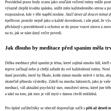
Pravidelná praxe body scanu jako součásti večerní rutiny může pos
výrazně zlepšit kvalitu spánku, snížit míru každodenního stresu a 
rozpoznávat, kde v těle napětí nosíme.
Stačí deset až dvacet minut 
trpělivost
, protože stejně jako u každé dovednosti, i zde platí, že vý
přicházejí s pravidelností a ochotou se do praxe vracet znovu a zno
na to, jak se nám daný večer povedl.
Jak dlouho by meditace před spaním měla tr
Délka meditace před spaním je téma, které zajímá mnoho lidí, kteří s
teprve začínají nebo ji chtějí zařadit do své každodenní rutiny. Nen
dané pravidlo, které by říkalo, kolik minut musíte strávit v tichu, a
skutečně přinesla výsledky. Záleží na mnoha faktorech, jako je vaše
meditací, váš aktuální psychický stav, množství stresu, které jste bě
a také na tom, jak moc je váš mysl v danou chvíli neklidná.
Pro úplné začátečníky se obecně doporučuje začít s
pěti až deseti