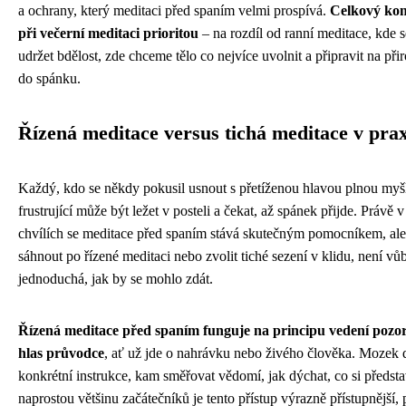
a ochrany, který meditaci před spaním velmi prospívá.
Celkový komf
při večerní meditaci prioritou
– na rozdíl od ranní meditace, kde 
udržet bdělost, zde chceme tělo co nejvíce uvolnit a připravit na př
do spánku.
Řízená meditace versus tichá meditace v prax
Každý, kdo se někdy pokusil usnout s přetíženou hlavou plnou myšl
frustrující může být ležet v posteli a čekat, až spánek přijde. Právě 
chvílích se meditace před spaním stává skutečným pomocníkem, ale
sáhnout po řízené meditaci nebo zvolit tiché sezení v klidu, není vů
jednoduchá, jak by se mohlo zdát.
Řízená meditace před spaním funguje na principu vedení pozor
hlas průvodce
, ať už jde o nahrávku nebo živého člověka. Mozek 
konkrétní instrukce, kam směřovat vědomí, jak dýchat, co si předst
naprostou většinu začátečníků je tento přístup výrazně přístupnější,