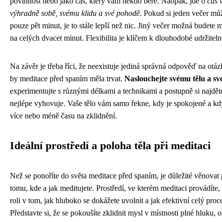
povinnost nebo jako čas, který vám někdo bere. Naopak, jde o
čas 
výhradně sobě, svému klidu a své pohodě
. Pokud si jeden večer můž
pouze pět minut, je to stále lepší než nic. Jiný večer možná budete m
na celých dvacet minut. Flexibilita je klíčem k dlouhodobé udržitelno
Na závěr je třeba říci, že neexistuje jediná správná odpověď na otáz
by meditace před spaním měla trvat.
Naslouchejte svému tělu a sv
experimentujte s různými délkami a technikami a postupně si najdět
nejlépe vyhovuje. Vaše tělo vám samo řekne, kdy je spokojené a kd
více nebo méně času na zklidnění.
Ideální prostředí a poloha těla při meditaci
Než se ponoříte do světa meditace před spaním, je důležité věnovat
tomu, kde a jak meditujete. Prostředí, ve kterém meditaci provádíte,
roli v tom, jak hluboko se dokážete uvolnit a jak efektivní celý proc
Představte si, že se pokoušíte zklidnit mysl v místnosti plné hluku, o