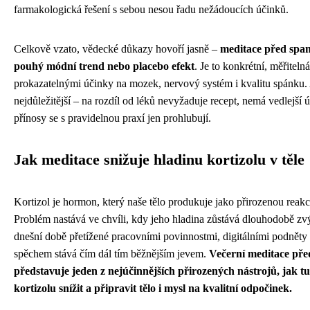
farmakologická řešení s sebou nesou řadu nežádoucích účinků.
Celkově vzato, vědecké důkazy hovoří jasně –
meditace před spa
pouhý módní trend nebo placebo efekt
. Je to konkrétní, měřiteln
prokazatelnými účinky na mozek, nervový systém i kvalitu spánku.
nejdůležitější – na rozdíl od léků nevyžaduje recept, nemá vedlejší ú
přínosy se s pravidelnou praxí jen prohlubují.
Jak meditace snižuje hladinu kortizolu v těle
Kortizol je hormon, který naše tělo produkuje jako přirozenou reakci
Problém nastává ve chvíli, kdy jeho hladina zůstává dlouhodobě zv
dnešní době přetížené pracovními povinnostmi, digitálními podněty
spěchem stává čím dál tím běžnějším jevem.
Večerní meditace př
představuje jeden z nejúčinnějších přirozených nástrojů, jak t
kortizolu snížit a připravit tělo i mysl na kvalitní odpočinek.