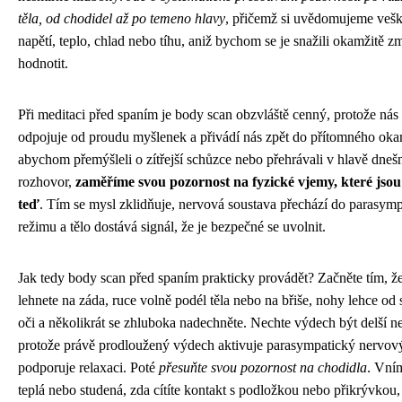
těla, od chodidel až po temeno hlavy
, přičemž si uvědomujeme vešk
napětí, teplo, chlad nebo tíhu, aniž bychom se je snažili okamžitě z
hodnotit.
Při meditaci před spaním je body scan obzvláště cenný, protože nás
odpojuje od proudu myšlenek a přivádí nás zpět do přítomného oka
abychom přemýšleli o zítřejší schůzce nebo přehrávali v hlavě dneš
rozhovor,
zaměříme svou pozornost na fyzické vjemy, které jsou
teď
. Tím se mysl zklidňuje, nervová soustava přechází do parasym
režimu a tělo dostává signál, že je bezpečné se uvolnit.
Jak tedy body scan před spaním prakticky provádět? Začněte tím, ž
lehnete na záda, ruce volně podél těla nebo na břiše, nohy lehce od 
oči a několikrát se zhluboka nadechněte. Nechte výdech být delší n
protože právě prodloužený výdech aktivuje parasympatický nervov
podporuje relaxaci. Poté
přesuňte svou pozornost na chodidla
. Vním
teplá nebo studená, zda cítíte kontakt s podložkou nebo přikrývkou,