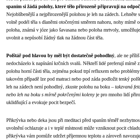
spaním si žádá polohy, které tělo přirozeně připravují na odpo
Nejoblíbenější a nejpřirozenější polohou je leh na zádech. Lehněte s
volně podél těla s dlaněmi otočenými směrem nahoru, nohy mírně o
poloha, známá v józe jako šavasana nebo poloha mrtvoly, umožňuje 
uvolnit a nepůsobí žádný tlak na žádnou část těla.
Polštář pod hlavou by měl být dostatečně pohodlný
, ale ne příl
nedocházelo k napínání krčních svalů. Někteří lidé preferují mírně
polohu horní části těla, zejména pokud trpí refluxem nebo problém
takovém případě lze pod matraci nebo pod záda podložit tenký pol
leh na zádech není pohodlný, zkuste polohu na boku –
takzvaná fet
nebo leh na boku s mírně pokrčenými koleny
je pro mnoho lidí přir
uklidňující a evokuje pocit bezpečí.
Přikrývka nebo deka jsou při meditaci před spaním téměř nezbytností
uvolnění ochlazuje a i v teplé místnosti může vzniknout pocit chlad
přikrývka vám pomůže udržet příjemnou teplotu a zároveň navozuje