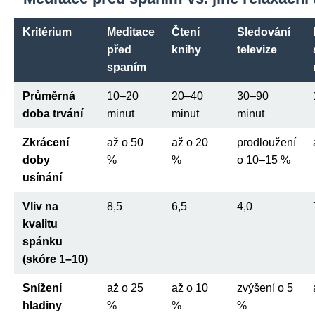
Kritérium
Meditace
Čtení
Sledování
před
knihy
televize
spaním
Průměrná
10–20
20–40
30–90
doba trvání
minut
minut
minut
Zkrácení
až o 50
až o 20
prodloužení
doby
%
%
o 10–15 %
usínání
Vliv na
8,5
6,5
4,0
kvalitu
spánku
(skóre 1–10)
Snížení
až o 25
až o 10
zvýšení o 5
hladiny
%
%
%