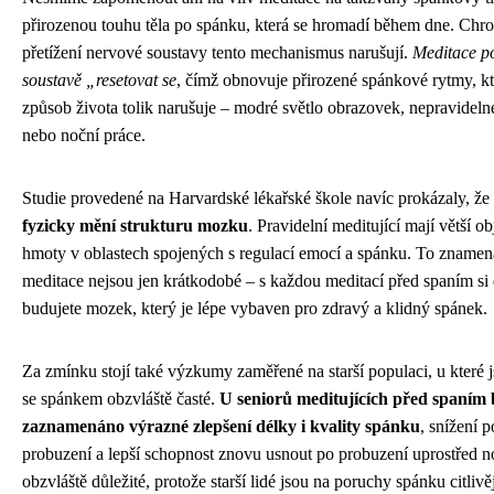
přirozenou touhu těla po spánku, která se hromadí během dne. Chro
přetížení nervové soustavy tento mechanismus narušují.
Meditace p
soustavě „resetovat se
, čímž obnovuje přirozené spánkové rytmy, k
způsob života tolik narušuje – modré světlo obrazovek, nepravideln
nebo noční práce.
Studie provedené na Harvardské lékařské škole navíc prokázaly, že
fyzicky mění strukturu mozku
. Pravidelní meditující mají větší o
hmoty v oblastech spojených s regulací emocí a spánku. To znamená
meditace nejsou jen krátkodobé – s každou meditací před spaním si
budujete mozek, který je lépe vybaven pro zdravý a klidný spánek.
Za zmínku stojí také výzkumy zaměřené na starší populaci, u které
se spánkem obzvláště časté.
U seniorů meditujících před spaním 
zaznamenáno výrazné zlepšení délky i kvality spánku
, snížení 
probuzení a lepší schopnost znovu usnout po probuzení uprostřed no
obzvláště důležité, protože starší lidé jsou na poruchy spánku citlivěj