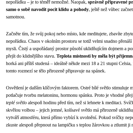
nepořádku – je to téměř nemožné. Naopak,
správně připravené p
samo o sobě navodit pocit klidu a pohody
, ještě než vůbec začnet
samotnou.
Začněte tím, že svůj pokoj nebo místo, kde meditujete, zbavíte zby
nepořádku. Chaos v okolním prostoru se totiž velmi snadno přenáší
mysli. Čistý a uspořádaný prostor působí uklidňujícím dojmem a 
přejít do klidnějšího stavu.
Teplota místnosti by měla být příjemn
horká ani příliš studená – ideálně někde mezi 18 a 21 stupni Celsia,
tomto rozmezí se tělo přirozeně připravuje na spánek.
Osvětlení je dalším klíčovým faktorem. Ostré bílé světlo stimuluje 
potlačuje tvorbu melatoninu, hormonu spánku. Proto je vhodné přej
teplé světlo
alespoň hodinu před tím, než si lehnete k meditaci. Sví
skvělou volbou – jejich jemné, kolísavé světlo má přirozeně uklidňu
vytváří atmosféru, která přímo vybízí k uvolnění. Pokud svíčky nep
zkuste alespoň přepnout na lampičku s teplou žárovkou a ztlumit j