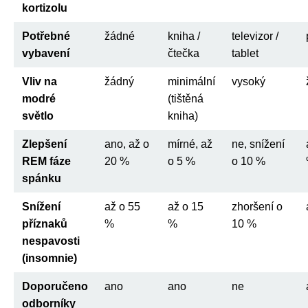
kortizolu
Potřebné
žádné
kniha /
televizor /
vybavení
čtečka
tablet
Vliv na
žádný
minimální
vysoký
modré
(tištěná
světlo
kniha)
Zlepšení
ano, až o
mírné, až
ne, snížení
REM fáze
20 %
o 5 %
o 10 %
spánku
Snížení
až o 55
až o 15
zhoršení o
příznaků
%
%
10 %
nespavosti
(insomnie)
Doporučeno
ano
ano
ne
odborníky