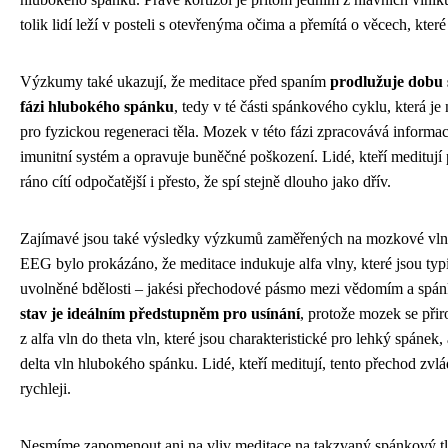
tolik lidí leží v posteli s otevřenýma očima a přemítá o věcech, které 
Výzkumy také ukazují, že meditace před spaním
prodlužuje dobu 
fázi hlubokého spánku
, tedy v té části spánkového cyklu, která je 
pro fyzickou regeneraci těla. Mozek v této fázi zpracovává informac
imunitní systém a opravuje buněčné poškození. Lidé, kteří meditují 
ráno cítí odpočatější i přesto, že spí stejně dlouho jako dřív.
Zajímavé jsou také výsledky výzkumů zaměřených na mozkové vln
EEG bylo prokázáno, že meditace indukuje alfa vlny, které jsou typ
uvolněné bdělosti – jakési přechodové pásmo mezi vědomím a spá
stav je ideálním předstupněm pro usínání
, protože mozek se při
z alfa vln do theta vln, které jsou charakteristické pro lehký spánek,
delta vln hlubokého spánku. Lidé, kteří meditují, tento přechod zvlád
rychleji.
Nesmíme zapomenout ani na vliv meditace na takzvaný spánkový tl