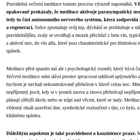
Pravidelná večerní meditace tomuto procesu výrazně napomáhá.
Vě
opakovaně prokázaly, že meditace aktivuje parasympatický ne
tedy tu část autonomního nervového systému, která zodpovídá
a regeneraci.
Srdce zpomaluje svůj tep, dýchání se prohlubuje a stá
pravidelnějším, svaly se uvolňují a mozek přechází z beta vln, typi
a aktivní stav, do vln alfa, které jsou charakteristické pro hlubokou 
spánek.
Meditace před spaním má ale i psychologický rozměr, který bývá čas
Večerní meditace nám dává prostor zpracovat události uplynulého 
bychom je nechali nekontrolovaně přehrávat v hlavě celou noc. Mno
nepříjemný pocit, kdy si v posteli znovu a znovu přehrávají nepříj
plánují zítřejší úkoly nebo se trápí nad věcmi, které se staly. Meditac
vědomý rituál uzavření dne, symbolické rozloučení s tím, co bylo, a
klidnému spánku.
Důležitým aspektem je také pravidelnost a konzistence praxe.
M