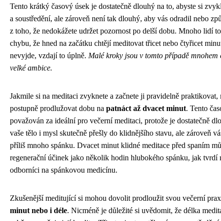
Tento krátký časový úsek je dostatečně dlouhý na to, abyste si zvykl
a soustředění, ale zároveň není tak dlouhý, aby vás odradil nebo způ
z toho, že nedokážete udržet pozornost po delší dobu. Mnoho lidí tot
chybu, že hned na začátku chtějí meditovat třicet nebo čtyřicet minu
nevyjde, vzdají to úplně.
Malé kroky jsou v tomto případě mnohem e
velké ambice.
Jakmile si na meditaci zvyknete a začnete ji pravidelně praktikovat,
postupně prodlužovat dobu na
patnáct až dvacet minut
. Tento čas
považován za ideální pro večerní meditaci, protože je dostatečně dl
vaše tělo i mysl skutečně přešly do klidnějšího stavu, ale zároveň vá
příliš mnoho spánku. Dvacet minut klidné meditace před spaním mů
regenerační účinek jako několik hodin hlubokého spánku, jak tvrdí 
odborníci na spánkovou medicínu.
Zkušenější meditující si mohou dovolit prodloužit svou večerní pra
minut nebo i déle
. Nicméně je důležité si uvědomit, že délka medi