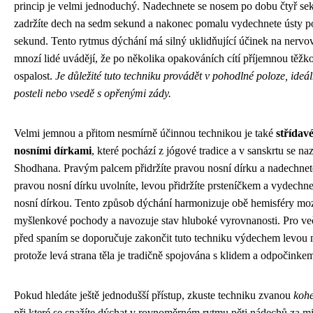
princip je velmi jednoduchý. Nadechnete se nosem po dobu čtyř se
zadržíte dech na sedm sekund a nakonec pomalu vydechnete ústy 
sekund. Tento rytmus dýchání má silný uklidňující účinek na nervo
mnozí lidé uvádějí, že po několika opakováních cítí příjemnou těžkos
ospalost.
Je důležité tuto techniku provádět v pohodlné poloze, ideál
posteli nebo vsedě s opřenými zády.
Velmi jemnou a přitom nesmírně účinnou technikou je také
střídav
nosními dírkami
, které pochází z jógové tradice a v sanskrtu se n
Shodhana. Pravým palcem přidržíte pravou nosní dírku a nadechnet
pravou nosní dírku uvolníte, levou přidržíte prsteníčkem a vydechn
nosní dírkou. Tento způsob dýchání harmonizuje obě hemisféry mo
myšlenkové pochody a navozuje stav hluboké vyrovnanosti. Pro več
před spaním se doporučuje zakončit tuto techniku výdechem levou n
protože levá strana těla je tradičně spojována s klidem a odpočinke
Pokud hledáte ještě jednodušší přístup, zkuste techniku zvanou
kohe
při které se snažíte dýchat v rovnoměrném rytmu pěti nádechů za m