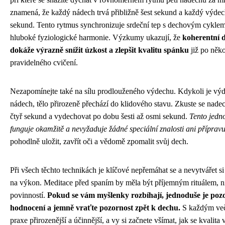
znamená, že každý nádech trvá přibližně šest sekund a každý výdech
sekund. Tento rytmus synchronizuje srdeční tep s dechovým cyklem 
hluboké fyziologické harmonie. Výzkumy ukazují, že
koherentní 
dokáže výrazně snížit úzkost a zlepšit kvalitu spánku
již po něk
pravidelného cvičení.
Nezapomínejte také na sílu prodlouženého výdechu. Kdykoli je výd
nádech, tělo přirozeně přechází do klidového stavu. Zkuste se nad
čtyř sekund a vydechovat po dobu šesti až osmi sekund.
Tento jedn
funguje okamžitě a nevyžaduje žádné speciální znalosti ani přípravu
pohodlně uložit, zavřít oči a vědomě zpomalit svůj dech.
Při všech těchto technikách je klíčové nepřemáhat se a nevytvářet si
na výkon. Meditace před spaním by měla být příjemným rituálem, ni
povinností.
Pokud se vám myšlenky rozbíhají, jednoduše je pozo
hodnocení a jemně vraťte pozornost zpět k dechu.
S každým več
praxe přirozenější a účinnější, a vy si začnete všímat, jak se kvalita