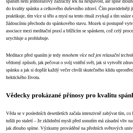
spaním není jednorázový zázračný lék na nespavost, ale spíše dlouh
do kvality spánku a celkového duševního zdraví. Čím pravidelněji j
praktikuje, tím více si tělo a mysl na tento rituál zvykají a tím snáze
žádoucímu přechodu do spánkového stavu. Mozek si postupně vytvá
asociace mezi meditační praxí a blížícím se spánkem, což celý proce
urychluje a prohlubuje.
Meditace před spaním je tedy
mnohem více než jen relaxační techni
vědomý způsob, jak pečovat o svůj vnitřní svět, jak si vytvořit zdra
spánku a jak si dopřát každý večer chvíli skutečného klidu uprostřed
hektického života.
Vědecky prokázané přínosy pro kvalitu spán
Věda se v posledních desetiletích začala intenzivně zabývat tím, co l
tušili po staletí – že zklidnění mysli před usnutím má zásadní vliv na
jak dlouho spíme. Výzkumy prováděné na předních světových univ