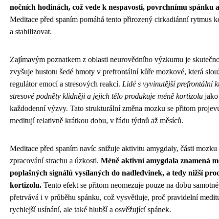
nočních hodinách, což vede k nespavosti, povrchnímu spánku 
Meditace před spaním pomáhá tento přirozený cirkadiánní rytmus ko
a stabilizovat.
Zajímavým poznatkem z oblasti neurovědního výzkumu je skutečnos
zvyšuje hustotu šedé hmoty v prefrontální kůře mozkové, která slouž
regulátor emocí a stresových reakcí.
Lidé s vyvinutější prefrontální 
stresové podněty klidněji a jejich tělo produkuje méně kortizolu
jako
každodenní výzvy. Tato strukturální změna mozku se přitom projevuje
meditují relativně krátkou dobu, v řádu týdnů až měsíců.
Meditace před spaním navíc snižuje aktivitu amygdaly, části mozk
zpracování strachu a úzkosti.
Méně aktivní amygdala znamená m
poplašných signálů vysílaných do nadledvinek, a tedy nižší pro
kortizolu.
Tento efekt se přitom neomezuje pouze na dobu samotné 
přetrvává i v průběhu spánku, což vysvětluje, proč pravidelní meditu
rychlejší usínání, ale také hlubší a osvěžující spánek.