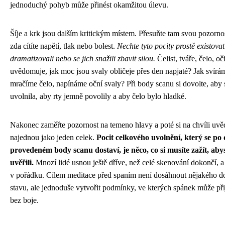
jednoduchý pohyb může přinést okamžitou úlevu.
Šíje a krk jsou dalším kritickým místem. Přesuňte tam svou pozornos
zda cítíte napětí, tlak nebo bolest.
Nechte tyto pocity prostě existovat
dramatizovali nebo se jich snažili zbavit silou.
Čelist, tváře, čelo, oč
uvědomuje, jak moc jsou svaly obličeje přes den napjaté? Jak svírá
mračíme čelo, napínáme oční svaly? Při body scanu si dovolte, aby s
uvolnila, aby rty jemně povolily a aby čelo bylo hladké.
Nakonec zaměřte pozornost na temeno hlavy a poté si na chvíli uvě
najednou jako jeden celek.
Pocit celkového uvolnění, který se po
provedeném body scanu dostaví, je něco, co si musíte zažít, aby
uvěřili.
Mnozí lidé usnou ještě dříve, než celé skenování dokončí, a 
v pořádku. Cílem meditace před spaním není dosáhnout nějakého 
stavu, ale jednoduše vytvořit podmínky, ve kterých spánek může přij
bez boje.