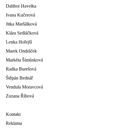
Dalibor Havelka
Ivana Kučerová
Jitka Maršálková
Klára Sedláčková
Lenka Hořejší
Marek Ondráček
Markéta Šimůnková
Radka Burešová
Štěpán Bednář
Vendula Moravcová
Zuzana Říhová
Kontakt
Reklama