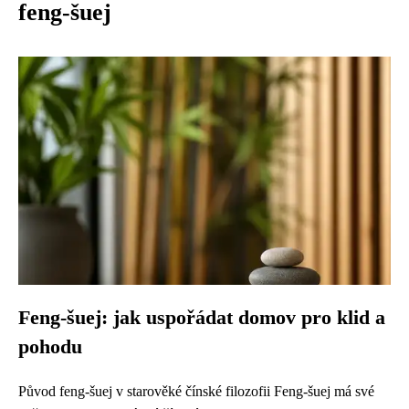
feng-šuej
Feng-šuej: jak uspořádat domov pro klid a
pohodu
Původ feng-šuej v starověké čínské filozofii Feng-šuej má své