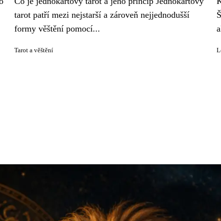
o
Co je jednokartový tarot a jeho princip Jednokartový
K
tarot patří mezi nejstarší a zároveň nejjednodušší
Š
formy věštění pomocí...
a
Tarot a věštění
L