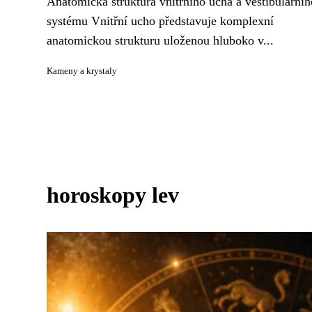
Anatomická struktura vnitřního ucha a vestibulárníh
systému Vnitřní ucho představuje komplexní
anatomickou strukturu uloženou hluboko v...
Kameny a krystaly
horoskopy lev