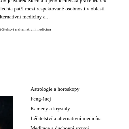
do je Marek Šlechta a jeho léčitelská praxe Marek
lechta patří mezi respektované osobnosti v oblasti
lternativní medicíny a...
éčitelství a alternativní medicína
Astrologie a horoskopy
Feng-šuej
Kameny a krystaly
Léčitelství a alternativní medicína
Meditace a duchovní rozvoj