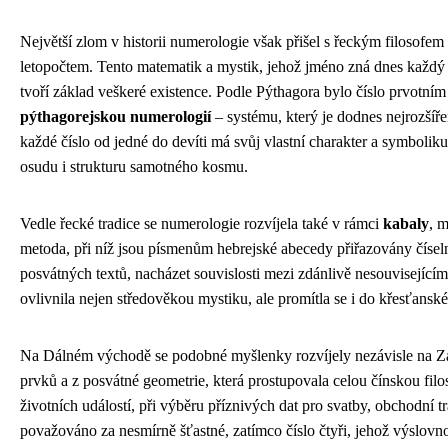
Největší zlom v historii numerologie však přišel s řeckým filosofem
letopočtem. Tento matematik a mystik, jehož jméno zná dnes každý š
tvoří základ veškeré existence. Podle Pýthagora bylo číslo prvotním
pýthagorejskou numerologií
– systému, který je dodnes nejrozší
každé číslo od jedné do devíti má svůj vlastní charakter a symboliku,
osudu i strukturu samotného kosmu.
Vedle řecké tradice se numerologie rozvíjela také v rámci
kabaly
, 
metoda, při níž jsou písmenům hebrejské abecedy přiřazovány číse
posvátných textů, nacházet souvislosti mezi zdánlivě nesouvisejícími
ovlivnila nejen středověkou mystiku, ale promítla se i do křesťanské 
Na Dálném východě se podobné myšlenky rozvíjely nezávisle na 
prvků a z posvátné geometrie, která prostupovala celou čínskou filos
životních událostí, při výběru příznivých dat pro svatby, obchodní 
považováno za nesmírně šťastné, zatímco číslo čtyři, jehož výslovno