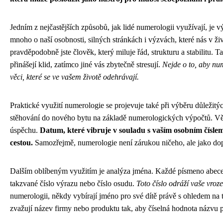
Jedním z nejčastějších způsobů, jak lidé numerologii využívají, je v
mnoho o naší osobnosti, silných stránkách i výzvách, které nás v živo
pravděpodobně jste člověk, který miluje řád, strukturu a stabilitu.
přinášejí klid, zatímco jiné vás zbytečně stresují.
Nejde o to, aby nu
věci, které se ve vašem životě odehrávají.
Praktické využití numerologie se projevuje také při výběru důležit
stěhování do nového bytu na základě numerologických výpočtů. Věří, 
úspěchu.
Datum, které vibruje v souladu s vaším osobním čísle
cestou.
Samozřejmě, numerologie není zárukou ničeho, ale jako doplň
Dalším oblíbeným využitím je analýza jména. Každé písmeno abece
takzvané číslo výrazu nebo číslo osudu.
Toto číslo odráží vaše vroze
numerologii, někdy vybírají jméno pro své dítě právě s ohledem na t
zvažují název firmy nebo produktu tak, aby číselná hodnota názvu 