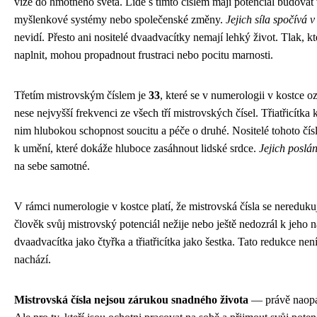
vize do hmotného světa. Lidé s tímto číslem mají potenciál budovat v
myšlenkové systémy nebo společenské změny.
Jejich síla spočívá 
nevidí. Přesto ani nositelé dvaadvacítky nemají lehký život. Tlak, k
naplnit, mohou propadnout frustraci nebo pocitu marnosti.
Třetím mistrovským číslem je
33
, které se v numerologii v kostce ozn
nese nejvyšší frekvenci ze všech tří mistrovských čísel. Třiatřicítk
nim hlubokou schopnost soucitu a péče o druhé. Nositelé tohoto čís
k umění, které dokáže hluboce zasáhnout lidské srdce.
Jejich poslán
na sebe samotné.
V rámci numerologie v kostce platí, že mistrovská čísla se nereduku
člověk svůj mistrovský potenciál nežije nebo ještě nedozrál k jeho
dvaadvacítka jako čtyřka a třiatřicítka jako šestka. Tato redukce nen
nachází.
Mistrovská čísla nejsou zárukou snadného života
— právě naopak.