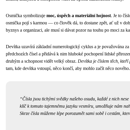
Osmička symbolizuje
moc, úspěch a materiální hojnost
. Je to čí
osmička pojí s karmou — co člověk dá, to dostane zpět, ať už v dob
byznys a organizaci, ale musí si dávat pozor na touhu po moci za k
Devítka uzavírá základní numerologický cyklus a je považována z
předchozích čísel a přidává k nim hluboké pochopení lidské přirozen
druhým a schopnost vidět velký obraz.
Devítka je číslem těch, kteří 
tam, kde devítka vstoupí, něco končí, aby mohlo začít něco nového.
Čísla jsou tichými svědky našeho osudu, každé z nich nese
klíč k tomuto tajemnému jazyku vesmíru, umožňuje nám nahl
Skrze čísla můžeme lépe porozumět sami sobě i cestám, které