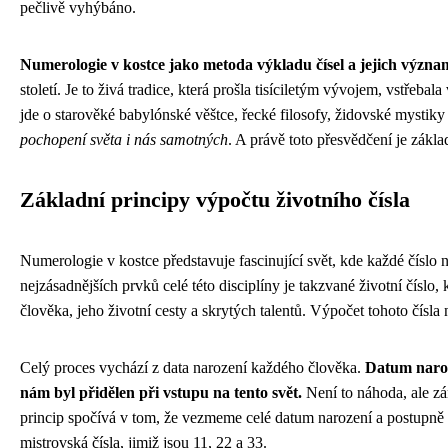
pečlivě vyhýbáno.
Numerologie v kostce jako metoda výkladu čísel a jejich význ
století. Je to živá tradice, která prošla tisíciletým vývojem, vstřebal
jde o starověké babylónské věštce, řecké filosofy, židovské mystiky
pochopení světa i nás samotných
. A právě toto přesvědčení je zá
Základní principy výpočtu životního čísla
Numerologie v kostce představuje fascinující svět, kde každé číslo
nejzásadnějších prvků celé této disciplíny je takzvané životní číslo
člověka, jeho životní cesty a skrytých talentů. Výpočet tohoto čísla
Celý proces vychází z data narození každého člověka.
Datum naroze
nám byl přidělen při vstupu na tento svět.
Není to náhoda, ale zám
princip spočívá v tom, že vezmeme celé datum narození a postupně 
mistrovská čísla, jimiž jsou 11, 22 a 33.