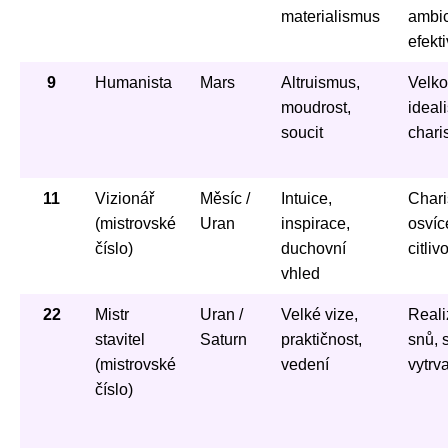
materialismus
ambic
efekti
9
Humanista
Mars
Altruismus,
Velko
moudrost,
ideal
soucit
char
11
Vizionář
Měsíc /
Intuice,
Char
(mistrovské
Uran
inspirace,
osvíc
číslo)
duchovní
citliv
vhled
22
Mistr
Uran /
Velké vize,
Reali
stavitel
Saturn
praktičnost,
snů, s
(mistrovské
vedení
vytrv
číslo)