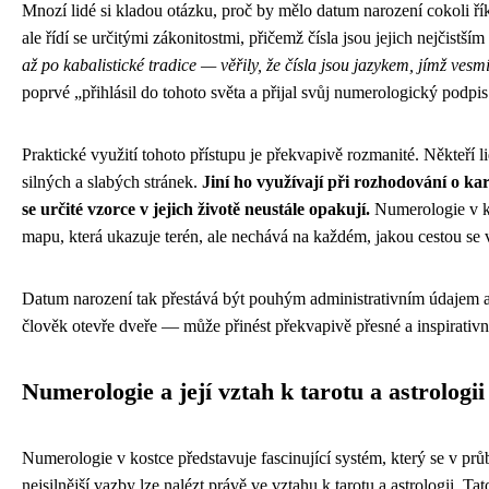
Mnozí lidé si kladou otázku, proč by mělo datum narození cokoli ří
ale řídí se určitými zákonitostmi, přičemž čísla jsou jejich nejčistší
až po kabalistické tradice — věřily, že čísla jsou jazykem, jímž ves
poprvé „přihlásil do tohoto světa a přijal svůj numerologický podpis
Praktické využití tohoto přístupu je překvapivě rozmanité. Někteří
silných a slabých stránek.
Jiní ho využívají při rozhodování o ka
se určité vzorce v jejich životě neustále opakují.
Numerologie v ko
mapu, která ukazuje terén, ale nechává na každém, jakou cestou se 
Datum narození tak přestává být pouhým administrativním údajem a
člověk otevře dveře — může přinést překvapivě přesné a inspirativní
Numerologie a její vztah k tarotu a astrologii
Numerologie v kostce představuje fascinující systém, který se v průb
nejsilnější vazby lze nalézt právě ve vztahu k tarotu a astrologii. 