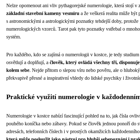
Nelze opomenout ani vliv pythagorejské numerologie, která stojí v
základní stavební kameny vesmíru
a že veškerá realita může být 
s astronomickými a astrologickými poznatky tehdejší doby, protož
numerologických vzorců. Tarot pak tyto poznatky vstřebal o mnoho s
systém.
Pro každého, kdo se zajímá o numerologii v kostce, je tedy studium 
osvětlují a doplňují, a
člověk, který ovládá všechny tři, dispon
kolem sebe
. Nejde přitom o slepou víru nebo pověru, ale o hluboký s
překvapivě přesné a inspirativní vhledy do lidské psychiky i životní
Praktické využití numerologie v každodenním
Numerologie v kostce nabízí fascinující pohled na to, jak čísla ovliv
pouhého koníčka nebo zábavy. Pokud se člověk jednou ponoří do svě
adresách, telefonních číslech i v prostých okamžicích každodenního
která může posloužit jako nástroj pro hlubší sebepoznání i pra