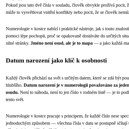
Pokud jsou tato dvě čísla v souladu, člověk obvykle prožívá pocit, 
může to vysvětlovat vnitřní konflikty nebo pocit, že se člověk nemůž
Numerologie v kostce nabízí i praktické nástroje, jak s touto znal
pomoci lépe pochopit, proč se opakovaně dostáváte do určitých situa
silné stránky.
Jméno není osud, ale je to mapa
— a jako každá mapa
Datum narození jako klíč k osobnosti
Každý člověk přichází na svět s určitým datem, které se zdá být pou
hlubšího.
Datum narození je v numerologii považováno za jeden z 
osudu.
Není to náhoda, není to jen číslo v rodném listě — je to pod
tento svět.
Numerologie v kostce pracuje s principem, že každé číslo nese spec
jednoduchým způsobem — všechna čísla v datu se postupně sčítají 