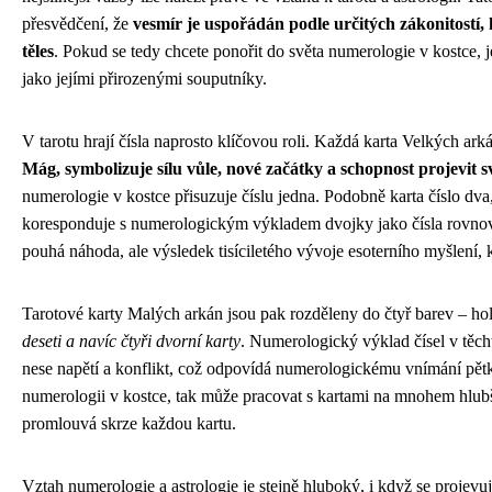
přesvědčení, že
vesmír je uspořádán podle určitých zákonitostí, 
těles
. Pokud se tedy chcete ponořit do světa numerologie v kostce, j
jako jejími přirozenými souputníky.
V tarotu hrají čísla naprosto klíčovou roli. Každá karta Velkých arká
Mág, symbolizuje sílu vůle, nové začátky a schopnost projevit 
numerologie v kostce přisuzuje číslu jedna. Podobně karta číslo dva,
koresponduje s numerologickým výkladem dvojky jako čísla rovnová
pouhá náhoda, ale výsledek tisíciletého vývoje esoterního myšlení, k
Tarotové karty Malých arkán jsou pak rozděleny do čtyř barev – ho
deseti a navíc čtyři dvorní karty
. Numerologický výklad čísel v těch
nese napětí a konflikt, což odpovídá numerologickému vnímání pětky 
numerologii v kostce, tak může pracovat s kartami na mnohem hlubší
promlouvá skrze každou kartu.
Vztah numerologie a astrologie je stejně hluboký, i když se projev