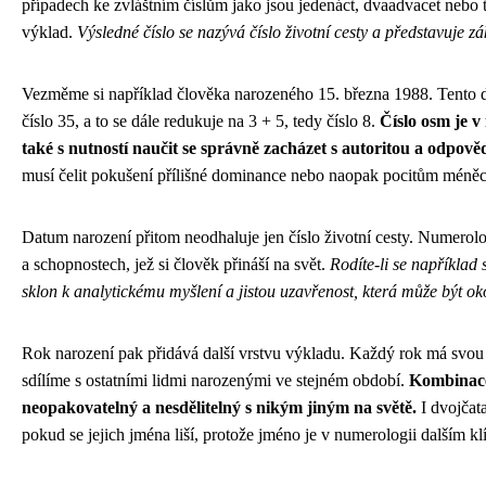
případech ke zvláštním číslům jako jsou jedenáct, dvaadvacet nebo tři
výklad.
Výsledné číslo se nazývá číslo životní cesty a představuje zá
Vezměme si například člověka narozeného 15. března 1988. Tento d
číslo 35, a to se dále redukuje na 3 + 5, tedy číslo 8.
Číslo osm je v
také s nutností naučit se správně zacházet s autoritou a odpověd
musí čelit pokušení přílišné dominance nebo naopak pocitům méněc
Datum narození přitom neodhaluje jen číslo životní cesty. Numerolo
a schopnostech, jež si člověk přináší na svět.
Rodíte-li se například
sklon k analytickému myšlení a jistou uzavřenost, která může být oko
Rok narození pak přidává další vrstvu výkladu. Každý rok má svou 
sdílíme s ostatními lidmi narozenými ve stejném období.
Kombinace 
neopakovatelný a nesdělitelný s nikým jiným na světě.
I dvojčat
pokud se jejich jména liší, protože jméno je v numerologii dalším 