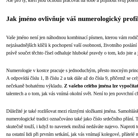
Ale pro ty, kteří jsou ochotni pracovat na sobě a přijmout svůj pote
Jak jméno ovlivňuje váš numerologický profi
Vaše jméno není jen náhodnou kombinací písmen, kterou vám rodiče 
nejzásadnějších klíčů k pochopení vaší osobnosti, životního poslání 
právě součet těchto čísel odhaluje hluboké pravdy o tom, kdo jste a
Numerologie v kostce pracuje s jednoduchým, přesto mocným princi
A odpovídá číslu 1, B číslu 2 a tak dále až do čísla 9, přičemž se 
nečekaně bohatému výkladu.
Z vašeho celého jména lze vypočíta
talentech a o tom, jak vás vnímá okolní svět. Není to jen povrchní c
Důležité je také rozlišovat mezi různými složkami jména. Samohlá
numerologické tradici označováno také jako číslo srdečního přání. T
skutečně touží, i když to navenek možná nedáváte najevo. Naproti 
na ostatní lidi při prvním setkání, jak vás vnímají kolegové, přátelé n