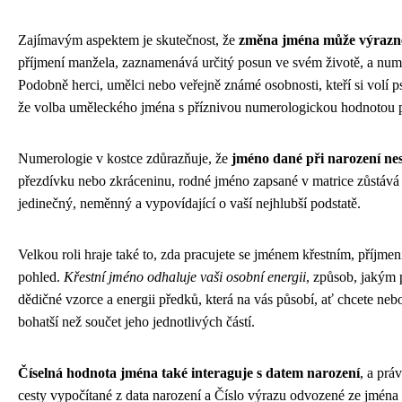
Zajímavým aspektem je skutečnost, že
změna jména může výrazně 
příjmení manžela, zaznamenává určitý posun ve svém životě, a num
Podobně herci, umělci nebo veřejně známé osobnosti, kteří si volí
že volba uměleckého jména s příznivou numerologickou hodnotou př
Numerologie v kostce zdůrazňuje, že
jméno dané při narození nese 
přezdívku nebo zkráceninu, rodné jméno zapsané v matrice zůstáv
jedinečný, neměnný a vypovídající o vaší nejhlubší podstatě.
Velkou roli hraje také to, zda pracujete se jménem křestním, příj
pohled.
Křestní jméno odhaluje vaši osobní energii
, způsob, jakým p
dědičné vzorce a energii předků, která na vás působí, ať chcete 
bohatší než součet jeho jednotlivých částí.
Číselná hodnota jména také interaguje s datem narození
, a prá
cesty vypočítané z data narození a Číslo výrazu odvozené ze jména