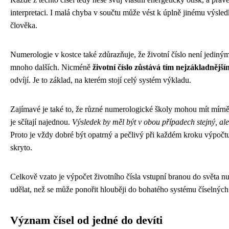
interpretaci. I malá chyba v součtu může vést k úplně jinému výsle
člověka.
Numerologie v kostce také zdůrazňuje, že životní číslo není jediným č
mnoho dalších. Nicméně
životní číslo zůstává tím nejzákladnějš
odvíjí. Je to základ, na kterém stojí celý systém výkladu.
Zajímavé je také to, že různé numerologické školy mohou mít mírně o
je sčítají najednou.
Výsledek by měl být v obou případech stejný, ale
Proto je vždy dobré být opatrný a pečlivý při každém kroku výpočtu,
skryto.
Celkově vzato je výpočet životního čísla vstupní branou do světa nu
udělat, než se může ponořit hlouběji do bohatého systému číselných
Význam čísel od jedné do devíti