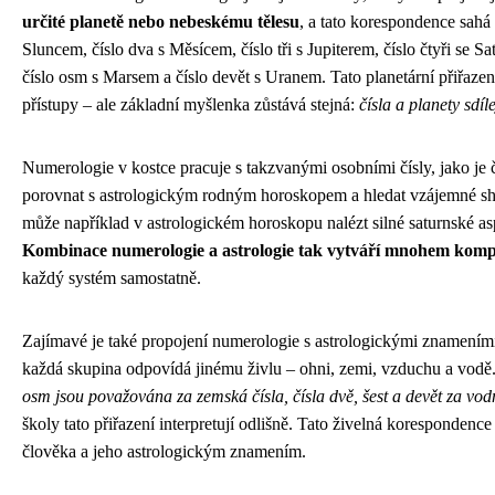
určité planetě nebo nebeskému tělesu
, a tato korespondence sahá
Sluncem, číslo dva s Měsícem, číslo tři s Jupiterem, číslo čtyři se 
číslo osm s Marsem a číslo devět s Uranem. Tato planetární přiřazen
přístupy – ale základní myšlenka zůstává stejná:
čísla a planety sdíl
Numerologie v kostce pracuje s takzvanými osobními čísly, jako je čí
porovnat s astrologickým rodným horoskopem a hledat vzájemné shod
může například v astrologickém horoskopu nalézt silné saturnské asp
Kombinace numerologie a astrologie tak vytváří mnohem komple
každý systém samostatně.
Zajímavé je také propojení numerologie s astrologickými znameními
každá skupina odpovídá jinému živlu – ohni, zemi, vzduchu a vodě.
osm jsou považována za zemská čísla, čísla dvě, šest a devět za vodní
školy tato přiřazení interpretují odlišně. Tato živelná koresponde
člověka a jeho astrologickým znamením.