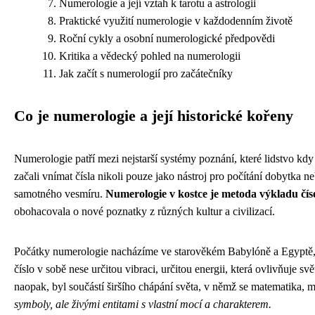
Numerologie a její vztah k tarotu a astrologii
Praktické využití numerologie v každodenním životě
Roční cykly a osobní numerologické předpovědi
Kritika a vědecký pohled na numerologii
Jak začít s numerologií pro začátečníky
Co je numerologie a její historické kořeny
Numerologie patří mezi nejstarší systémy poznání, které lidstvo kdy
začali vnímat čísla nikoli pouze jako nástroj pro počítání dobytka n
samotného vesmíru.
Numerologie v kostce je metoda výkladu čís
obohacovala o nové poznatky z různých kultur a civilizací.
Počátky numerologie nacházíme ve starověkém Babylóně a Egyptě, kd
číslo v sobě nese určitou vibraci, určitou energii, která ovlivňuje s
naopak, byl součástí širšího chápání světa, v němž se matematika, 
symboly, ale živými entitami s vlastní mocí a charakterem.