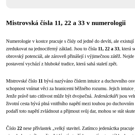
Mistrovská čísla 11, 22 a 33 v numerologii
Numerologie v kostce pracuje s čísly od jedné do devíti, ale existují 
zredukovat na jednociferný základ. Jsou to čísla
11, 22 a 33
, která 
obrovský potenciál, ale zároveň přinášejí i výjimečnou zátěž. Nej
postavení vychází z hluboké tradice, která sahá staletí zpět.
Mistrovské číslo
11
bývá nazýváno číslem intuice a duchovního osví
schopnost vnímat věci za hranicemi běžného rozumu. Jejich intuice 
Jenže právě tato citlivost může být dvojsečná.
Jedenáctkáři
jsou vel
životní cesta bývá plná vnitřního napětí mezi touhou po duchovním 
podaří toto napětí zvládnout a přijmout svůj dar, mohou se stát skut
Číslo
22
nese přívlastek „velký stavitel. Zatímco jedenáctka pracu