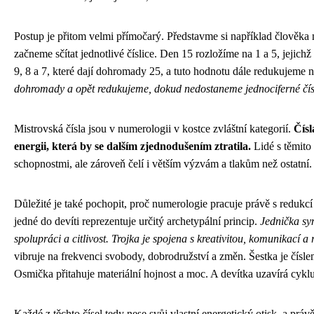
Postup je přitom velmi přímočarý. Představme si například člověka
začneme sčítat jednotlivé číslice. Den 15 rozložíme na 1 a 5, jejich
9, 8 a 7, které dají dohromady 25, a tuto hodnotu dále redukujeme na
dohromady a opět redukujeme, dokud nedostaneme jednociferné čísl
Mistrovská čísla jsou v numerologii v kostce zvláštní kategorií.
Čísl
energii, která by se dalším zjednodušením ztratila.
Lidé s těmito
schopnostmi, ale zároveň čelí i větším výzvám a tlakům než ostatní.
Důležité je také pochopit, proč numerologie pracuje právě s redukcí 
jedné do devíti reprezentuje určitý archetypální princip.
Jednička sym
spolupráci a citlivost. Trojka je spojena s kreativitou, komunikací a r
vibruje na frekvenci svobody, dobrodružství a změn. Šestka je čís
Osmička přitahuje materiální hojnost a moc. A devítka uzavírá cykl
Každé z těchto čísel tedy nese svůj vlastní energetický otisk, a práv