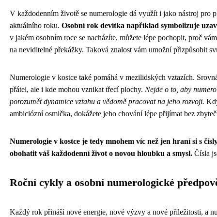
V každodenním životě se numerologie dá využít i jako nástroj pro p
aktuálního roku.
Osobní rok devítka například symbolizuje uzaví
v jakém osobním roce se nacházíte, můžete lépe pochopit, proč vám 
na neviditelné překážky. Taková znalost vám umožní přizpůsobit svů
Numerologie v kostce také pomáhá v mezilidských vztazích. Srovnání 
přátel, ale i kde mohou vznikat třecí plochy.
Nejde o to, aby numero
porozumět dynamice vztahu a vědomě pracovat na jeho rozvoji.
Kdy
ambiciózní osmička, dokážete jeho chování lépe přijímat bez zbyteč
Numerologie v kostce je tedy mnohem víc než jen hraní si s čísl
obohatit váš každodenní život o novou hloubku a smysl.
Čísla js
Roční cykly a osobní numerologické předpov
Každý rok přináší nové energie, nové výzvy a nové příležitosti, a nu