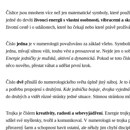
Číslice jsou mnohem více než jen matematické symboly, které použí
jedné do devíti
živoucí energii s vlastní osobností, vibracemi a s
životní cestě i o událostech, které ho čekají nebo které právě prožívá
Číslo
jedna
je v numerologii považováno za základ všeho. Symbolizuj
jedna, mívají silnou vůli, touhu vést a prosazovat se. Nejde jen o so
Energie jedničky je mužská, aktivní a dynamická.
Pokud se toto čísl
něco nového, přestat váhat a udělat první krok.
Číslo
dvě
přináší do numerologického světa úplně jiný náboj. Je to č
a potřebu propojení s druhými.
Kde jednička bojuje, dvojka vyjedná
do druhých a vidět různé stránky jedné situace. Stinnou stránkou můž
Trojka je číslem
kreativity, radosti a sebevyjádření
. Energie trojk
sdílel své myšlenky, tvořil a komunikoval. V numerologii se trojka
přirozený šarm a schopnost bavit ostatní, ale někdy jim chybí disci