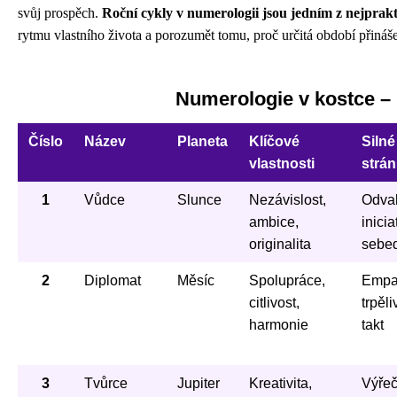
svůj prospěch.
Roční cykly v numerologii jsou jedním z nejprakti
rytmu vlastního života a porozumět tomu, proč určitá období přinášej
Numerologie v kostce – 
Číslo
Název
Planeta
Klíčové
Silné
vlastnosti
strá
1
Vůdce
Slunce
Nezávislost,
Odva
ambice,
inicia
originalita
sebe
2
Diplomat
Měsíc
Spolupráce,
Empat
citlivost,
trpěli
harmonie
takt
3
Tvůrce
Jupiter
Kreativita,
Výřeč