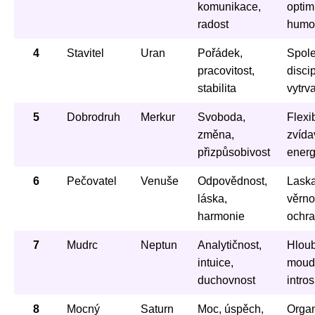
komunikace,
optim
radost
humo
4
Stavitel
Uran
Pořádek,
Spole
pracovitost,
discip
stabilita
vytrv
5
Dobrodruh
Merkur
Svoboda,
Flexib
změna,
zvída
přizpůsobivost
energ
6
Pečovatel
Venuše
Odpovědnost,
Laska
láska,
věrno
harmonie
ochra
7
Mudrc
Neptun
Analytičnost,
Hloub
intuice,
moudr
duchovnost
intro
8
Mocný
Saturn
Moc, úspěch,
Organ