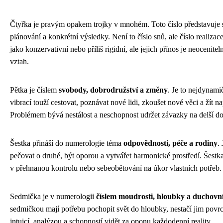
Čtyřka je pravým opakem trojky v mnohém. Toto číslo představuje
plánování a konkrétní výsledky. Není to číslo snů, ale číslo realiza
jako konzervativní nebo příliš rigidní, ale jejich přínos je neoceni
vztah.
Pětka je číslem
svobody, dobrodružství a změny
. Je to nejdynamič
vibrací touží cestovat, poznávat nové lidi, zkoušet nové věci a žít n
Problémem bývá nestálost a neschopnost udržet závazky na delší d
Šestka přináší do numerologie téma
odpovědnosti, péče a rodiny
.
pečovat o druhé, být oporou a vytvářet harmonické prostředí. Šestk
v přehnanou kontrolu nebo sebeobětování na úkor vlastních potřeb.
Sedmička je v numerologii
číslem moudrosti, hloubky a duchovn
sedmičkou mají potřebu pochopit svět do hloubky, nestačí jim povr
intuicí, analýzou a schopností vidět za oponu každodenní reality.