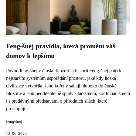
Feng-šuej pravidla, která promění váš
domov k lepšímu
Původ feng-šuej v čínské filozofii a historii Feng-šuej patří k
nejstarším systémům uspořádání prostoru, jaké kdy lidská
civilizace vytvořila. Jeho kořeny sahají hluboko do čínské
filozofie a jsou neoddělitelně spjaty s taoismem, konfucianismem
i s pradávnými představami o přírodních silách, které
prostupují...
Feng-šuej
13. 06. 2026