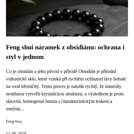
Feng shui náramek z obsidiánu: ochrana i
styl v jednom
Co je obsidián a jeho původ v přírodě Obsidián je přírodní
vulkanické sklo, které vzniká při rychlém ochlazení lávy bohaté
na oxid křemičitý. Tento proces je natolik rychlý, že minerály
nestihnou vytvořit krystalickou strukturu, a výsledkem je proto
sklovitá, homogenní hmota s charakteristickým leskem a
ostrými...
Feng-šuej
12. 06. 2026