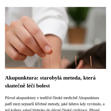
Akupunktura: starobylá metoda, která
skutečně léčí bolest
Původ akupunktury v tradiční čínské medicíně Akupunktura
patří mezi nejstarší léčebné metody, jaké lidstvo kdy vyvinulo, a
její kořeny sahají hluboko do dávné čínské civilizace. Přesné