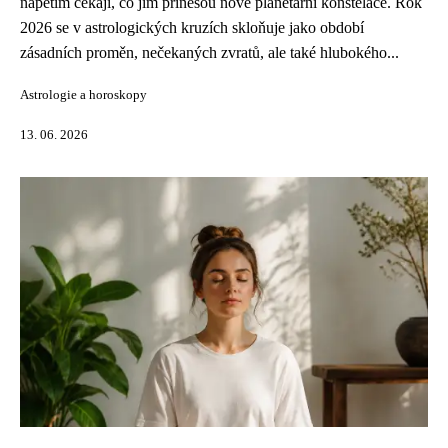
napětím čekají, co jim přinesou nové planetární konstelace. Rok
2026 se v astrologických kruzích skloňuje jako období
zásadních proměn, nečekaných zvratů, ale také hlubokého...
Astrologie a horoskopy
13. 06. 2026