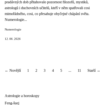
pradávných dob přitahovalo pozornost filozofů, mystiků,
astrologů i duchovních učitelů, kteří v něm spatřovali cosi
mimořádného, cosi, co přesahuje obyčejné chápání světa.
Numerologie...
Numerologie
12. 06. 2026
← Novější
1
2
3
4
5
...
11
Starší →
Astrologie a horoskopy
Feng-šuej